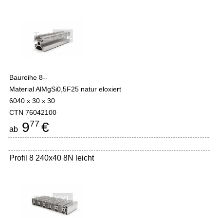
Baureihe 8--
Material AlMgSi0,5F25 natur eloxiert
6040 x 30 x 30
CTN 76042100
77
9
€
ab
Profil 8 240x40 8N leicht