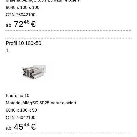
Material ALMgSI0,5 F25 natur eloxiert
6040 x 100 x 100
CTN 76042100
46
72
€
ab
Profil 10 100x50
1
Baureihe 10
Material AlMgSi0,5F25 natur eloxiert
6040 x 100 x 50
CTN 76042100
44
45
€
ab