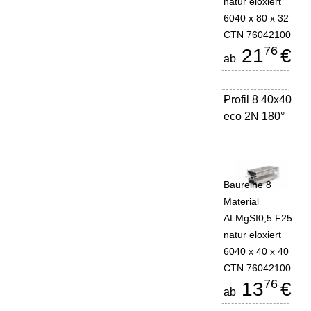
natur eloxiert
6040 x 80 x 32
CTN 76042100
76
21
€
ab
Profil 8 40x40
-
eco 2N 180°
Baureihe 8
Material
ALMgSI0,5 F25
natur eloxiert
6040 x 40 x 40
CTN 76042100
76
13
€
ab