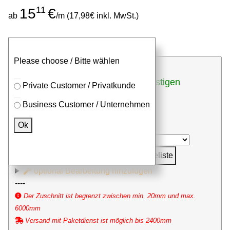
11
15
€
ab
/m (17,98€ inkl. MwSt.)
Stangen
Zuschnitt
Please choose / Bitte wählen
günstigen
bei Zuschnitten (inkl. Sägeschnitt)
Private Customer / Privatkunde
Stückpreis anfragen
Business Customer / Unternehmen
⮮
Ok
Stk. x
mm (Millimeter)
in Anfrageliste
optional Bearbeitung hinzufügen
----
Der Zuschnitt ist begrenzt zwischen min. 20mm und max.
6000mm
Versand mit Paketdienst ist möglich bis 2400mm