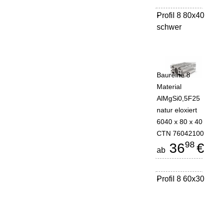
Profil 8 80x40
-
schwer
Baureihe 8
Material
AlMgSi0,5F25
natur eloxiert
6040 x 80 x 40
CTN 76042100
98
36
€
ab
Profil 8 60x30
-