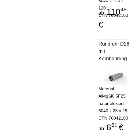
6040 x 120 x
120
48
110
ab
CTN 76042100
€
Rundrohr D28
-
mit
Kernbohrung
Material
AlMgSi0,5F25
natur eloxiert
6040 x 28 x 28
CTN 76042100
61
6
€
ab