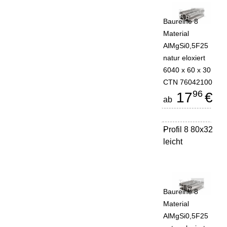
Baureihe 8
Material
AlMgSi0,5F25
natur eloxiert
6040 x 60 x 30
CTN 76042100
96
17
€
ab
Profil 8 80x32
-
leicht
Baureihe 8
Material
AlMgSi0,5F25