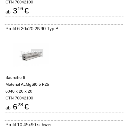
CTN 76042100
16
3
€
ab
Profil 6 20x20 2N90 Typ B
Baureihe 6--
Material ALMgSI0,5 F25
6040 x 20 x 20
CTN 76042100
28
6
€
ab
Profil 10 45x90 schwer