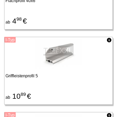
Flachprofil 40x6
98
4
€
ab
I-Typ
Griffleistenprofil 5
89
10
€
ab
I-Typ