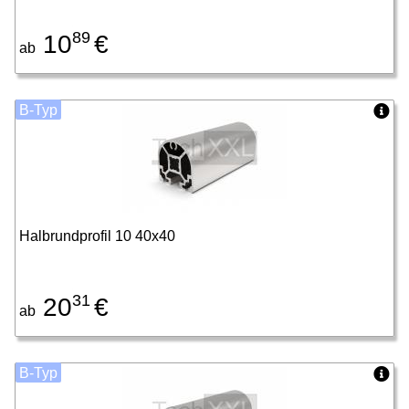
89
10
€
ab
B-Typ
Halbrundprofil 10 40x40
31
20
€
ab
B-Typ