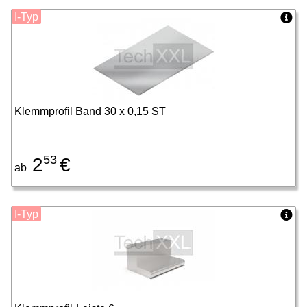
I-Typ
Klemmprofil Band 30 x 0,15 ST
53
2
€
ab
I-Typ