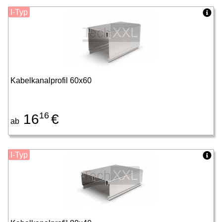
I-Typ
Kabelkanalprofil 60x60
16
16
€
ab
I-Typ