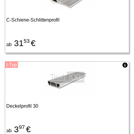
C-Schiene-Schlittenprofil
53
31
€
ab
I-Typ
Deckelprofil 30
97
3
€
ab