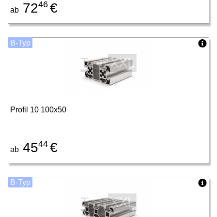
46
72
€
ab
B-Typ
Profil 10 100x50
44
45
€
ab
B-Typ