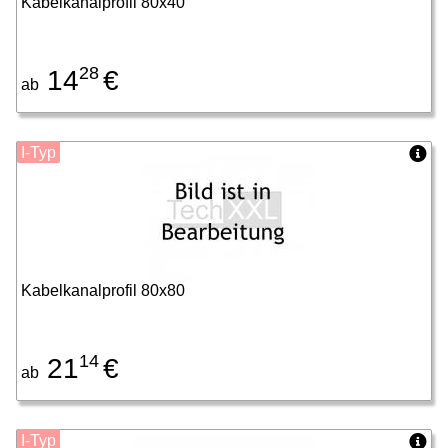
Kabelkanalprofil 80x40
28
14
€
ab
I-Typ
Kabelkanalprofil 80x80
14
21
€
ab
I-Typ