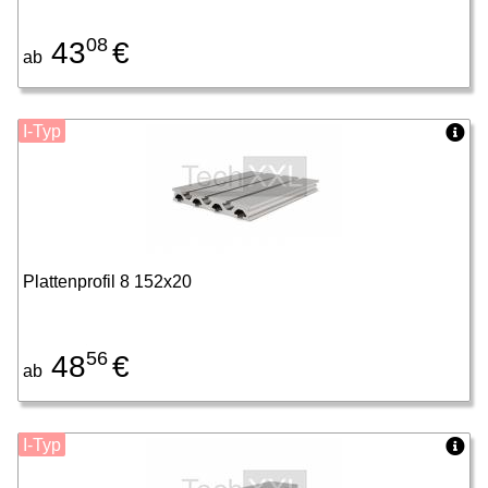
08
43
€
ab
I-Typ
Plattenprofil 8 152x20
56
48
€
ab
I-Typ