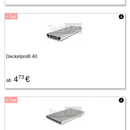
I-Typ
Deckelprofil 40
73
4
€
ab
I-Typ