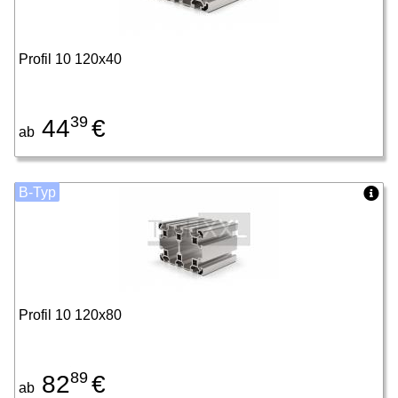
Profil 10 120x40
39
44
€
ab
B-Typ
Profil 10 120x80
89
82
€
ab