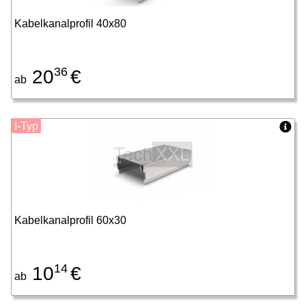
Kabelkanalprofil 40x80
36
20
€
ab
I-Typ
Kabelkanalprofil 60x30
14
10
€
ab