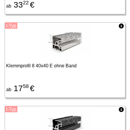
22
33
€
ab
I-Typ
Klemmprofil 8 40x40 E ohne Band
58
17
€
ab
I-Typ