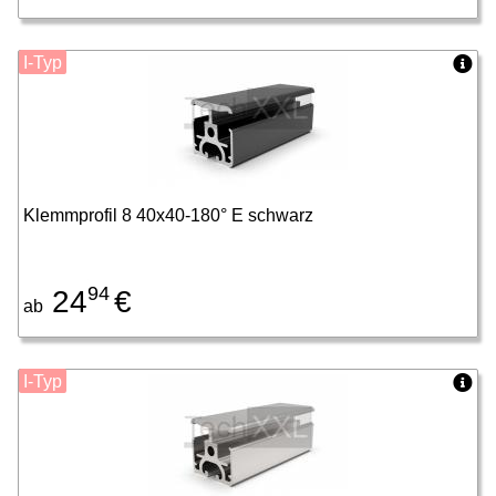
I-Typ
Klemmprofil 8 40x40-180° E schwarz
94
24
€
ab
I-Typ