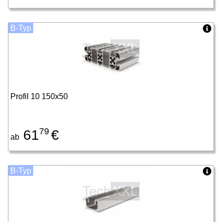
B-Typ
Profil 10 150x50
79
61
€
ab
B-Typ