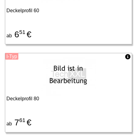
Deckelprofil 60
51
6
€
ab
I-Typ
Deckelprofil 80
61
7
€
ab