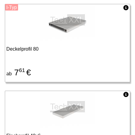
I-Typ
Deckelprofil 80
61
7
€
ab