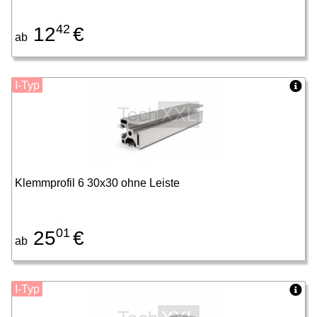
42
12
€
ab
I-Typ
Klemmprofil 6 30x30 ohne Leiste
01
25
€
ab
I-Typ