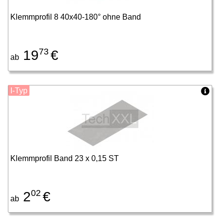
Klemmprofil 8 40x40-180° ohne Band
73
19
€
ab
I-Typ
Klemmprofil Band 23 x 0,15 ST
02
2
€
ab