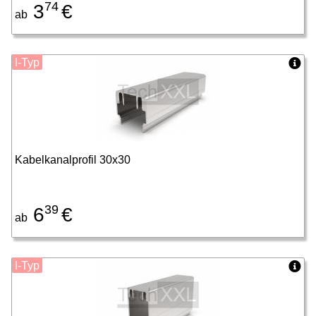
74
3
€
ab
I-Typ
Kabelkanalprofil 30x30
39
6
€
ab
I-Typ