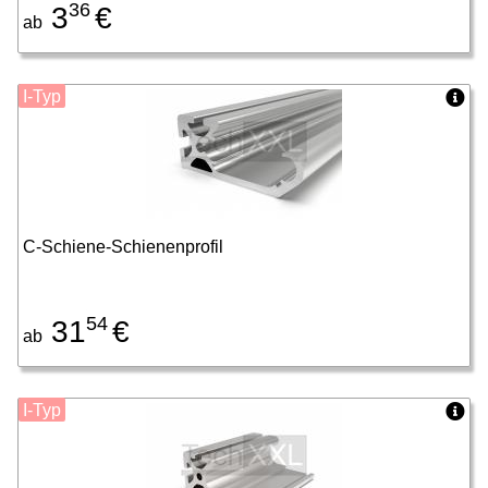
36
3
€
ab
I-Typ
C-Schiene-Schienenprofil
54
31
€
ab
I-Typ