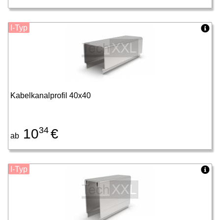
I-Typ
Kabelkanalprofil 40x40
34
10
€
ab
I-Typ