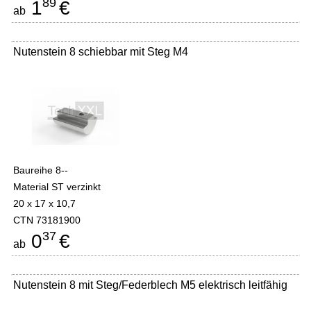
89
1
€
ab
Nutenstein 8 schiebbar mit Steg M4
Baureihe 8--
Material ST verzinkt
20 x 17 x 10,7
CTN 73181900
37
0
€
ab
Nutenstein 8 mit Steg/Federblech M5 elektrisch leitfähig