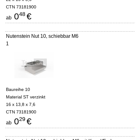
CTN 73181900
48
0
€
ab
Nutenstein Nut 10, schiebbar M6
1
Baureihe 10
Material ST verzinkt
16 x 13,8 x 7,6
CTN 73181900
29
0
€
ab