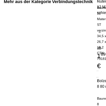
Mehr aus der Kategorie
Verbindungstechnik
Nute
-
12 M
Baure
schi
12
Mater
ST
verzin
34,5 
26,7 
10,2
ab
CTN
89
1
7318
€
Bolz
-
8 80 
Baure
8