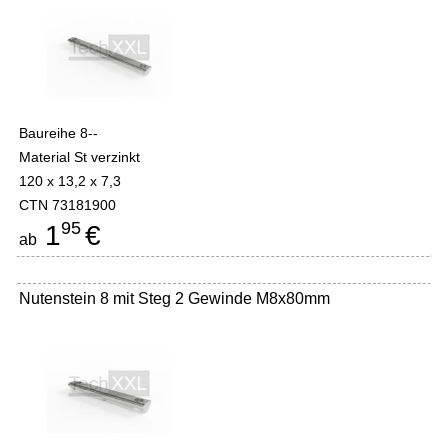
Baureihe 8--
Material St verzinkt
120 x 13,2 x 7,3
CTN 73181900
95
1
€
ab
Nutenstein 8 mit Steg 2 Gewinde M8x80mm