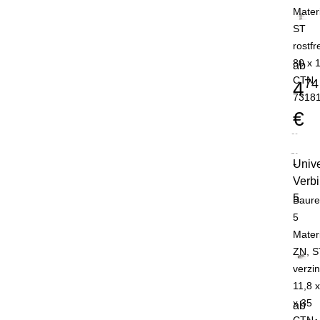
Mater
ST
rostfr
80 x 
ab
CTN
74
4
7318
€
Unive
-
Verb
5
Baure
5
Mater
ZN, S
verzin
11,8 x
x 35
ab