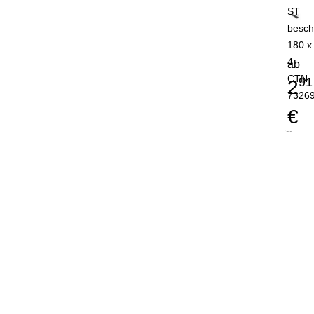
ST
besch
180 x
4
ab
CTN
91
2
7326
€