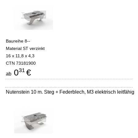
Baureihe 8--
Material ST verzinkt
16 x 11,8 x 4,3
CTN 73181900
31
0
€
ab
Nutenstein 10 m. Steg + Federblech, M3 elektrisch leitfähig