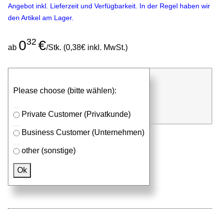
Angebot inkl. Lieferzeit und Verfügbarkeit. In der Regel haben wir
den Artikel am Lager.
32
0
€
ab
/Stk. (0,38€ inkl. MwSt.)
günstigen Stückpreis anfragen
Please choose (bitte wählen):
⮮
Stk.
in Anfrageliste
Private Customer (Privatkunde)
Business Customer (Unternehmen)
other (sonstige)
Passendes Zubehör
Ok
Aluprofile