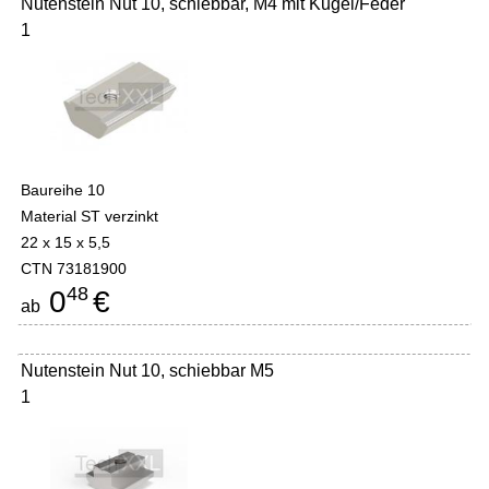
Nutenstein Nut 10, schiebbar, M4 mit Kugel/Feder
1
Baureihe 10
Material ST verzinkt
22 x 15 x 5,5
CTN 73181900
48
0
€
ab
Nutenstein Nut 10, schiebbar M5
1