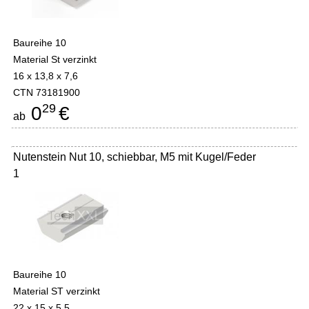
Baureihe 10
Material St verzinkt
16 x 13,8 x 7,6
CTN 73181900
29
0
€
ab
Nutenstein Nut 10, schiebbar, M5 mit Kugel/Feder
1
Baureihe 10
Material ST verzinkt
22 x 15 x 5,5