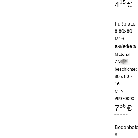
15
4
€
Fußplatte
-
8 80x80
M16
alufarben
Baureihe 8
Material
ZN
beschichtet
80 x 80 x
16
CTN
ab
79070090
36
7
€
Bodenbefe
-
8