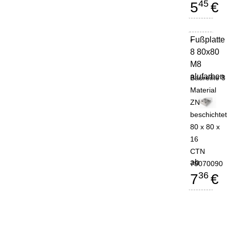
45
5
€
Fußplatte
-
8 80x80
M8
alufarben
Baureihe 8
Material
ZN
beschichtet
80 x 80 x
16
CTN
ab
79070090
36
7
€