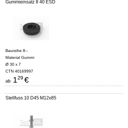
Gummieinsatz 8 40 ESD
Baureihe 8--
Material Gummi
Ø 30 x 7
CTN 40169997
29
1
€
ab
Stellfuss 10 D45 M12x85