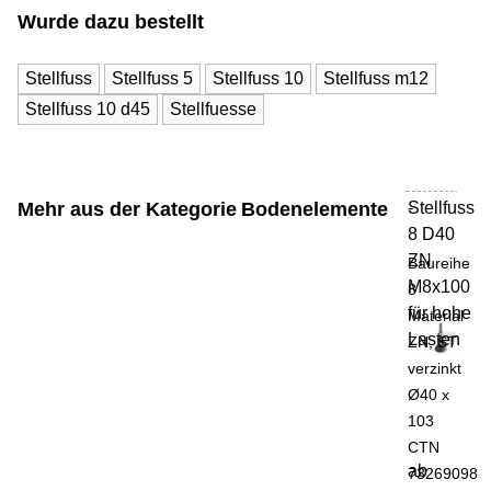
Wurde dazu bestellt
Stellfuss
Stellfuss 5
Stellfuss 10
Stellfuss m12
Stellfuss 10 d45
Stellfuesse
Mehr aus der Kategorie
Bodenelemente
Stellfuss
-
8 D40
ZN
Baureihe
M8x100
8
für hohe
Material
Lasten
ZN, ST
verzinkt
Ø40 x
103
CTN
ab
73269098