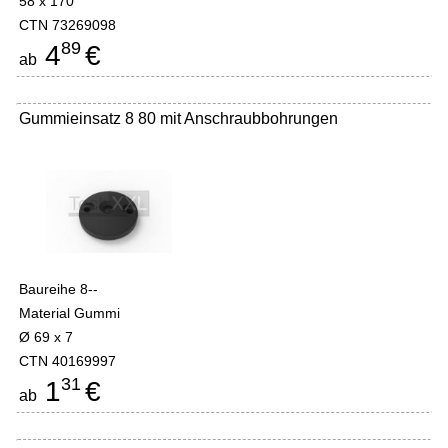
58 x 170
CTN 73269098
89
4
€
ab
Gummieinsatz 8 80 mit Anschraubbohrungen
Baureihe 8--
Material Gummi
Ø 69 x 7
CTN 40169997
31
1
€
ab