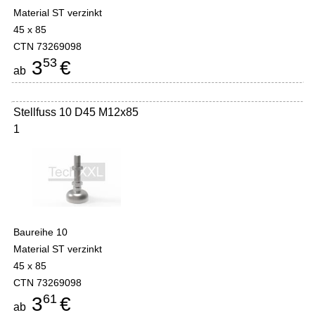
Material ST verzinkt
45 x 85
CTN 73269098
53
3
€
ab
Stellfuss 10 D45 M12x85
1
Baureihe 10
Material ST verzinkt
45 x 85
CTN 73269098
61
3
€
ab