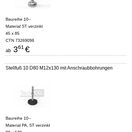
Baureihe 10--
Material ST verzinkt
45 x 85
CTN 73269098
61
3
€
ab
Stellfuß 10 D80 M12x130 mit Anschraubbohrungen
Baureihe 10--
Material PA, ST verzinkt