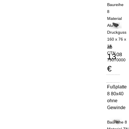
Baureihe
8
Material
Alu
Druckguss
160 x 76 x
18
ab
CTN
08
13
79070000
€
Fußplatte
-
8 80x40
ohne
Gewinde
Baureihe 8