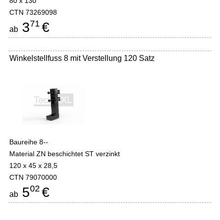
80 x 130
CTN 73269098
71
3
€
ab
Winkelstellfuss 8 mit Verstellung 120 Satz
Baureihe 8--
Material ZN beschichtet ST verzinkt
120 x 45 x 28,5
CTN 79070000
02
5
€
ab