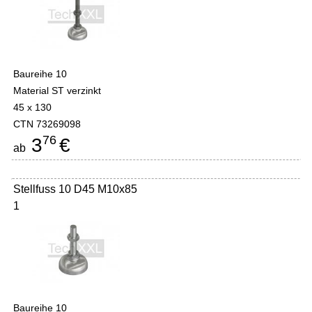
Baureihe 10
Material ST verzinkt
45 x 130
CTN 73269098
76
3
€
ab
Stellfuss 10 D45 M10x85
1
Baureihe 10