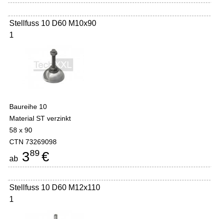
Stellfuss 10 D60 M10x90
1
Baureihe 10
Material ST verzinkt
58 x 90
CTN 73269098
89
3
€
ab
Stellfuss 10 D60 M12x110
1