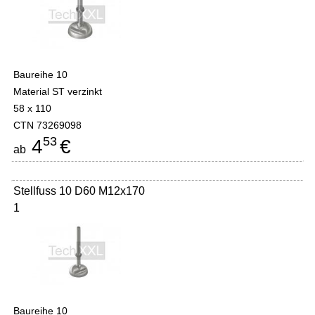
Baureihe 10
Material ST verzinkt
58 x 110
CTN 73269098
53
4
€
ab
Stellfuss 10 D60 M12x170
1
Baureihe 10