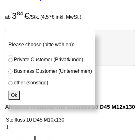
84
3
€
ab
/Stk. (4,57€ inkl. MwSt.)
günstigen Stückpreis anfragen
Please choose (bitte wählen):
⮮
Stk.
in Anfrageliste
Private Customer (Privatkunde)
Business Customer (Unternehmen)
other (sonstige)
Ok
Ähnliche Produkte wie Stellfuss 10 D45 M12x130
Stellfuss 10 D45 M10x130
1