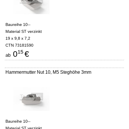
Baureihe 10--
Material ST verzinkt
19 x 9,8 x 7,2
CTN 73181590
15
0
€
ab
Hammermutter Nut 10, M5 Steghöhe 3mm
Baureihe 10--
Material ST verzinkt