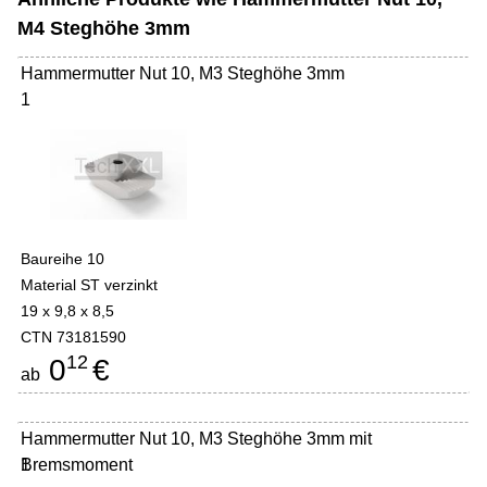
M4 Steghöhe 3mm
Hammermutter Nut 10, M3 Steghöhe 3mm
1
Baureihe 10
Material ST verzinkt
19 x 9,8 x 8,5
CTN 73181590
12
0
€
ab
Hammermutter Nut 10, M3 Steghöhe 3mm mit
Bremsmoment
1