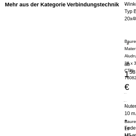
Mehr aus der Kategorie
Verbindungstechnik
Wink
-
Typ 
20x4
Baure
Mater
Aludr
38 x 
ab
CTN
58
1
7608
€
Nute
-
10 m
+
Baure
Fede
10
M5 ro