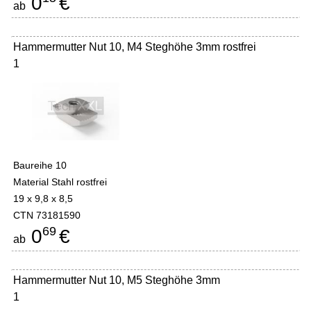
0
€
ab
Hammermutter Nut 10, M4 Steghöhe 3mm rostfrei
1
Baureihe 10
Material Stahl rostfrei
19 x 9,8 x 8,5
CTN 73181590
69
0
€
ab
Hammermutter Nut 10, M5 Steghöhe 3mm
1