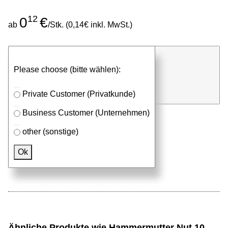
12
0
€
ab
/Stk. (0,14€ inkl. MwSt.)
günstigen Stückpreis anfragen
Please choose (bitte wählen):
⮮
Stk.
in Anfrageliste
Private Customer (Privatkunde)
Business Customer (Unternehmen)
other (sonstige)
Passendes Zubehör
Ok
Aluprofile
Ähnliche Produkte wie Hammermutter Nut 10,