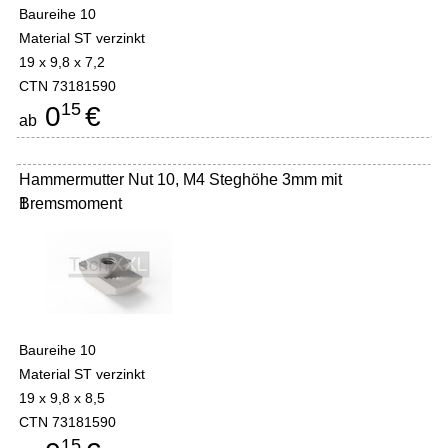
Baureihe 10
Material ST verzinkt
19 x 9,8 x 7,2
CTN 73181590
15
0
€
ab
Hammermutter Nut 10, M4 Steghöhe 3mm mit
Bremsmoment
1
Baureihe 10
Material ST verzinkt
19 x 9,8 x 8,5
CTN 73181590
15