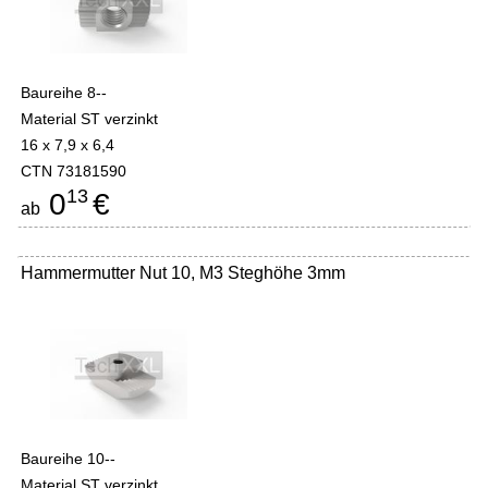
Baureihe 8--
Material ST verzinkt
16 x 7,9 x 6,4
CTN 73181590
13
0
€
ab
Hammermutter Nut 10, M3 Steghöhe 3mm
Baureihe 10--
Material ST verzinkt