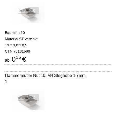
Baureihe 10
Material ST verzinkt
19 x 9,8 x 8,5
CTN 73181590
15
0
€
ab
Hammermutter Nut 10, M4 Steghöhe 1,7mm
1