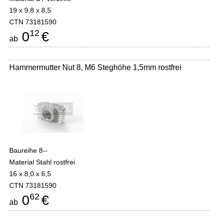
19 x 9,8 x 8,5
CTN 73181590
12
0
€
ab
Hammermutter Nut 8, M6 Steghöhe 1,5mm rostfrei
Baureihe 8--
Material Stahl rostfrei
16 x 8,0 x 6,5
CTN 73181590
62
0
€
ab