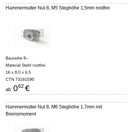
Hammermutter Nut 8, M5 Steghöhe 1,5mm rostfrei
Baureihe 8--
Material Stahl rostfrei
16 x 8,0 x 6,5
CTN 73181590
62
0
€
ab
Hammermutter Nut 8, M6 Steghöhe 1,7mm mit
Bremsmoment