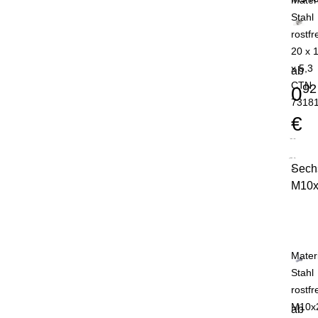
Mater
Stahl
rostfr
20 x 
x 5,3
ab
CTN
92
0
7318
€
Sech
-
M10x2
Mater
Stahl
rostfr
M10x
ab