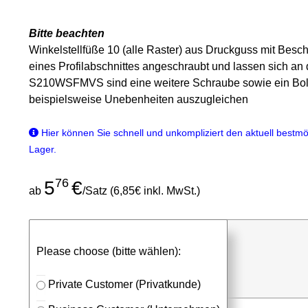
Bitte beachten
Winkelstellfüße 10 (alle Raster) aus Druckguss mit Besc
eines Profilabschnittes angeschraubt und lassen sich an
S210WSFMVS sind eine weitere Schraube sowie ein Bolzen 
beispielsweise Unebenheiten auszugleichen
Hier können Sie schnell und unkompliziert den aktuell bestmög
Lager.
76
5
€
ab
/Satz (6,85€ inkl. MwSt.)
günstigen Stückpreis anfragen
Please choose (bitte wählen):
⮮
Satz
in Anfrageliste
Private Customer (Privatkunde)