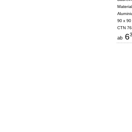
Materia
Alumin
90 x 90
CTN 76
6
ab