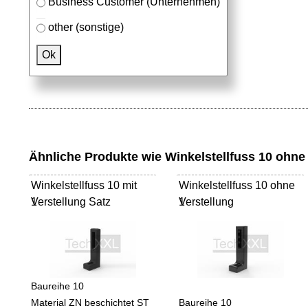
Business Customer (Unternehmen)
other (sonstige)
Passendes Zubehör
Ok
Aluprofile
Ähnliche Produkte wie Winkelstellfuss 10 ohne 
Winkelstellfuss 10 mit
Winkelstellfuss 10 ohne
Verstellung Satz
1
Verstellung
1
Baureihe 10
Material ZN beschichtet ST
Baureihe 10