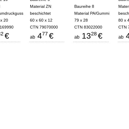
l
Material ZN
Baureihe 8
Mater
iumdruckguss
beschichtet
Material PA/Gummi
besch
 x 20
60 x 60 x 12
79 x 28
80 x 
169990
CTN 79070000
CTN 83022000
CTN 
32
77
28
€
4
€
13
€
ab
ab
ab