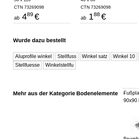
CTN 73269098
CTN 73269098
89
88
4
€
1
€
ab
ab
Wurde dazu bestellt
Aluprofile winkel
Stellfuss
Winkel satz
Winkel 10
Stellfuesse
Winkelstellfu
Mehr aus der Kategorie
Bodenelemente
Fußpla
-
90x90
Baureih