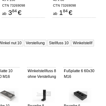
CTN 73269098
CTN 73269098
84
84
3
€
1
€
ab
ab
Winkel nut 10
Verstellung
Stellfuss 10
Winkelstellf
latte 10
Winkelstellfuss 8
-
Fußplatte 6 60x30
-
0 M16
ohne Verstellung
M16
ihe 10
Baureihe 8
Baureihe 6