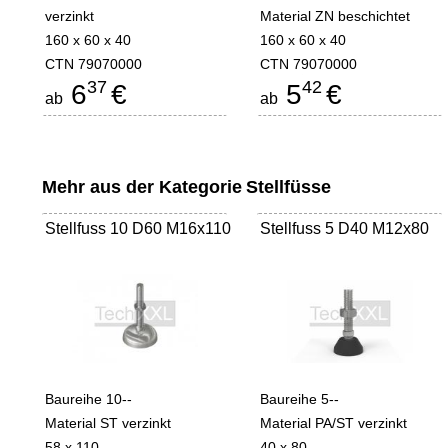
verzinkt
Material ZN beschichtet
160 x 60 x 40
160 x 60 x 40
CTN 79070000
CTN 79070000
37
42
6
€
5
€
ab
ab
Mehr aus der Kategorie
Stellfüsse
Stellfuss 10 D60 M16x110
Stellfuss 5 D40 M12x80
Baureihe 10--
Baureihe 5--
Material ST verzinkt
Material PA/ST verzinkt
58 x 110
40 x 80