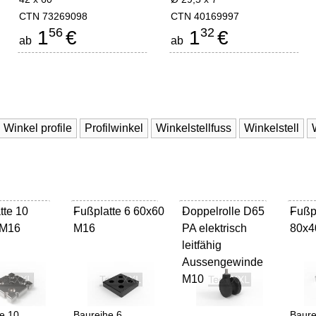
CTN 73269098
CTN 40169997
56
32
1
€
1
€
ab
ab
Winkel profile
Profilwinkel
Winkelstellfuss
Winkelstell
tte 10
Fußplatte 6 60x60
-
Doppelrolle D65
-
Fußp
-
 M16
M16
PA elektrisch
80x4
leitfähig
Aussengewinde
M10
e 10
Baureihe 6
Baure