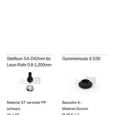
Stellfuss SA-D42mm für
Gummieinsatz 6 D30
Lean-Rohr 0,8-1,200mm
Material ST verzinkt/ PP
Baureihe 6--
schwarz
Material Gummi
42 x 60
Ø 29,5 x 7