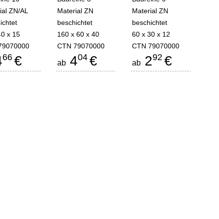
ial ZN/AL
Material ZN
Material ZN
ichtet
beschichtet
beschichtet
40 x 15
160 x 60 x 40
60 x 30 x 12
79070000
CTN 79070000
CTN 79070000
66
04
92
4
€
4
€
2
€
ab
ab