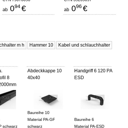
94
96
0
€
0
€
ab
ab
Kabel und schlauchhalter m h
Hammer 10
Kabel und schlauchhalter
u.
Abdeckkappe 10
-
Handgriff 6 120 PA
-
fil 8
40x40
ESD
 2000mm
Baureihe 10
8
Material PA-GF
Baureihe 6
PP schwarz
schwarz
Material PA-ESD