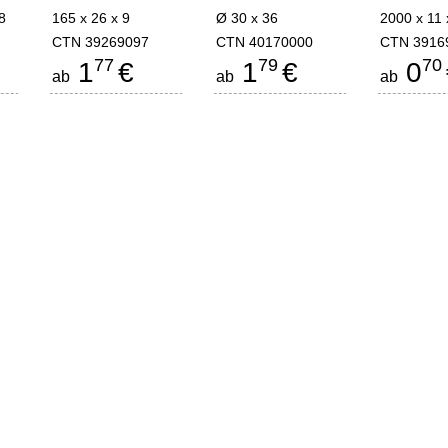
8
165 x 26 x 9
Ø 30 x 36
2000 x 11 
CTN 39269097
CTN 40170000
CTN 3916
77
79
70
1
€
1
€
0
ab
ab
ab