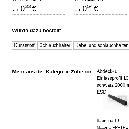
33
54
0
€
0
€
ab
ab
Wurde dazu bestellt
Kunststoff
Schlauchhalter
Kabel und schlauchhalter
Mehr aus der Kategorie
Zubehör
Abdeck- u.
-
Einfassprofil 10
schwarz 2000
ESD
Baureihe 10
Material PP+TPE