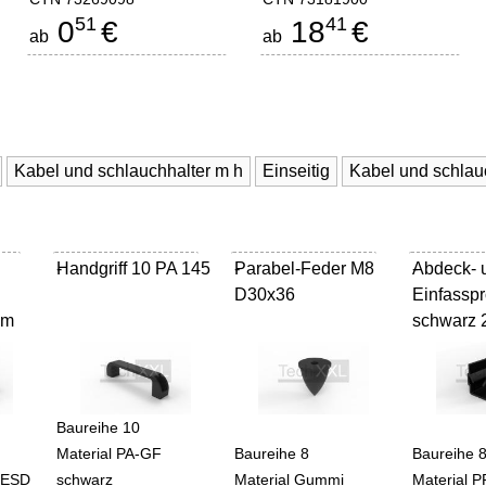
51
41
0
€
18
€
ab
ab
Kabel und schlauchhalter m h
Einseitig
Handgriff 10 PA 145
-
Parabel-Feder M8
-
Abdeck- 
-
D30x36
Einfasspro
mm
schwarz
Baureihe 10
Material PA-GF
Baureihe 8
Baureihe 
 ESD
schwarz
Material Gummi
Material 