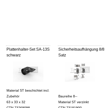
Plattenhalter-Set SA-13S
Sicherheitsaufhängung 8/8
schwarz
Satz
Material ST beschichtet incl.
Zubehör
Baureihe 8--
63 x 33 x 32
Material ST verzinkt
CTN 73269098
CTN 73181900