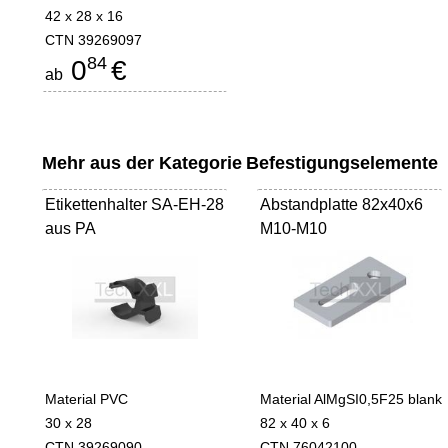
42 x 28 x 16
CTN 39269097
84
0
€
ab
Mehr aus der Kategorie
Befestigungselemente
Etikettenhalter SA-EH-28
Abstandplatte 82x40x6
aus PA
M10-M10
Material PVC
Material AlMgSI0,5F25 blank
30 x 28
82 x 40 x 6
CTN 39269090
CTN 76042100