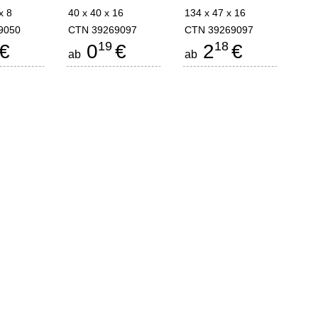
x 8
40 x 40 x 16
134 x 47 x 16
9050
CTN 39269097
CTN 39269097
19
18
€
0
€
2
€
ab
ab