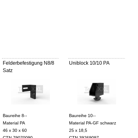
Felderbefestigung N8/8
Uniblock 10/10 PA
Satz
Baureihe 8--
Baureihe 10--
Material PA
Material PA-GF schwarz
46 x 30 x 60
25 x 18,5
CTN 79070090
CTN 39269097