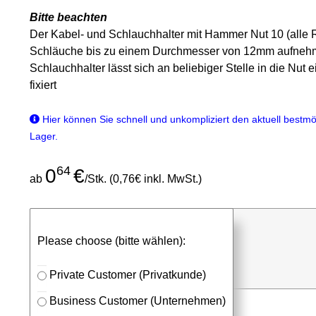
Bitte beachten
Der Kabel- und Schlauchhalter mit Hammer Nut 10 (alle R
Schläuche bis zu einem Durchmesser von 12mm aufnehme
Schlauchhalter lässt sich an beliebiger Stelle in die Nut
fixiert
Hier können Sie schnell und unkompliziert den aktuell bestmög
Lager.
64
0
€
ab
/Stk. (0,76€ inkl. MwSt.)
günstigen Stückpreis anfragen
Please choose (bitte wählen):
⮮
Stk.
in Anfrageliste
Private Customer (Privatkunde)
Business Customer (Unternehmen)