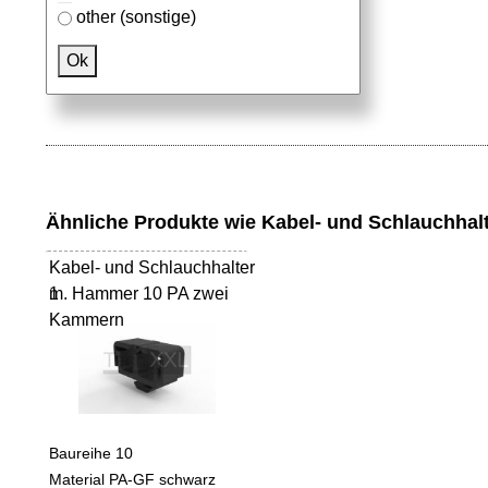
other (sonstige)
Passendes Zubehör
Ok
Aluprofile
Ähnliche Produkte wie Kabel- und Schlauchha
Kabel- und Schlauchhalter
m. Hammer 10 PA zwei
1
Kammern
Baureihe 10
Material PA-GF schwarz