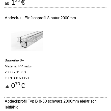
22
1
€
ab
Abdeck- u. Einfassprofil 8 natur 2000mm
Baureihe 8--
Material PP natur
2000 x 11 x 8
CTN 39169050
70
0
€
ab
Abdeckprofil Typ B 8-30 schwarz 2000mm elektrisch
leitfähig