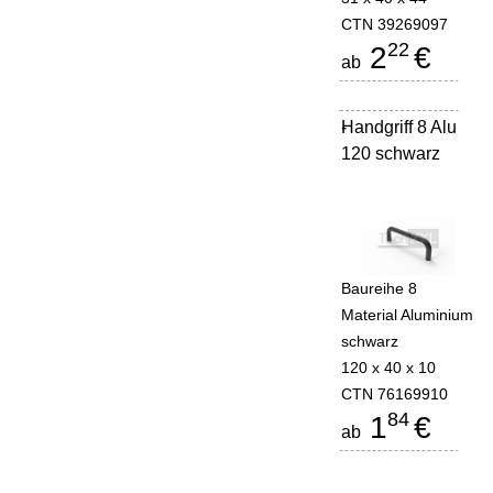
CTN 39269097
22
2
€
ab
Handgriff 8 Alu
-
120 schwarz
Baureihe 8
Material Aluminium
schwarz
120 x 40 x 10
CTN 76169910
84
1
€
ab