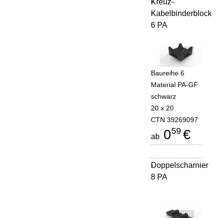
Kreuz-
-
Kabelbinderblock
6 PA
Baureihe 6
Material PA-GF
schwarz
20 x 20
CTN 39269097
59
0
€
ab
Doppelscharnier
-
8 PA