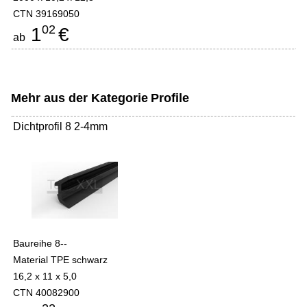
CTN 39169050
02
1
€
ab
Mehr aus der Kategorie
Profile
Dichtprofil 8 2-4mm
Baureihe 8--
Material TPE schwarz
16,2 x 11 x 5,0
CTN 40082900