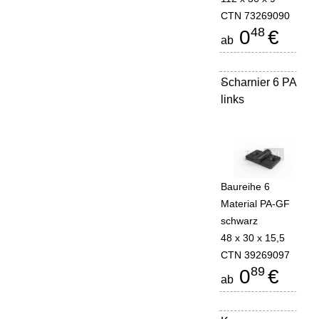
CTN 73269090
48
0
€
ab
Scharnier 6 PA
-
links
Baureihe 6
Material PA-GF
schwarz
48 x 30 x 15,5
CTN 39269097
89
0
€
ab