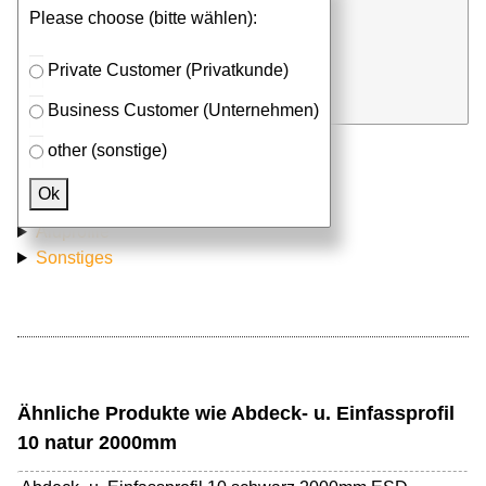
Please choose (bitte wählen):
⮮
Stk. x
mm (Millimeter)
Private Customer (Privatkunde)
in Anfrageliste
Business Customer (Unternehmen)
other (sonstige)
Passendes Zubehör
Ok
Aluprofile
Sonstiges
Ähnliche Produkte wie Abdeck- u. Einfassprofil
10 natur 2000mm