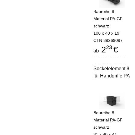
Baureihe 8
Material PA-GF
schwarz
100 x 40 x 19
CTN 39269097
23
2
€
ab
Sockelelement 8
-
für Handgriffe PA
Baureihe 8
Material PA-GF
schwarz
31 x 40 x 44