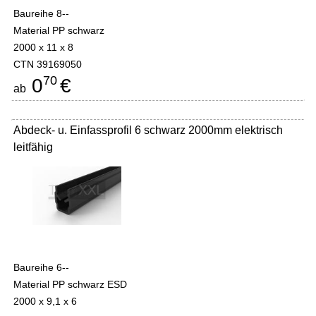
Baureihe 8--
Material PP schwarz
2000 x 11 x 8
CTN 39169050
70
0
€
ab
Abdeck- u. Einfassprofil 6 schwarz 2000mm elektrisch
leitfähig
Baureihe 6--
Material PP schwarz ESD
2000 x 9,1 x 6