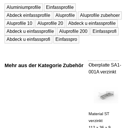
Aluminiumprofile
Einfassprofile
Abdeck einfassprofile
Aluprofile
Aluprofile zubehoer
Aluprofile 10
Aluprofile 20
Abdeck u einfassprofile
Abdeck u einfassprofile
Aluprofile 200
Einfassprofi
Abdeck u einfassprofi
Einfasspro
Mehr aus der Kategorie
Zubehör
Oberplatte SA1-
-
001A verzinkt
Material ST
verzinkt
112 x 36 x 9