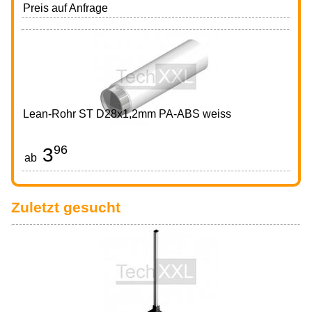
Preis auf Anfrage
Lean-Rohr ST D28x1,2mm PA-ABS weiss
96
3
€
ab
Zuletzt gesucht