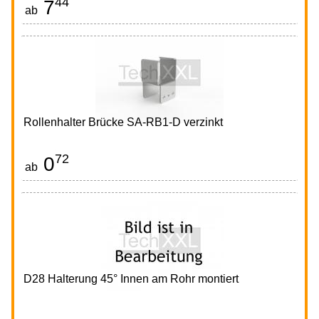
44
7
€
ab
Rollenhalter Brücke SA-RB1-D verzinkt
72
0
€
ab
D28 Halterung 45° Innen am Rohr montiert