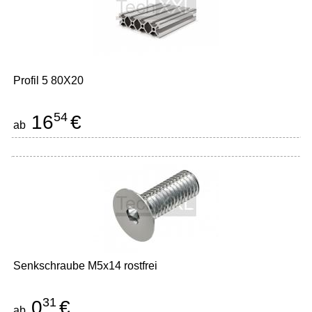
Profil 5 80X20
54
16
€
ab
Senkschraube M5x14 rostfrei
31
0
€
ab