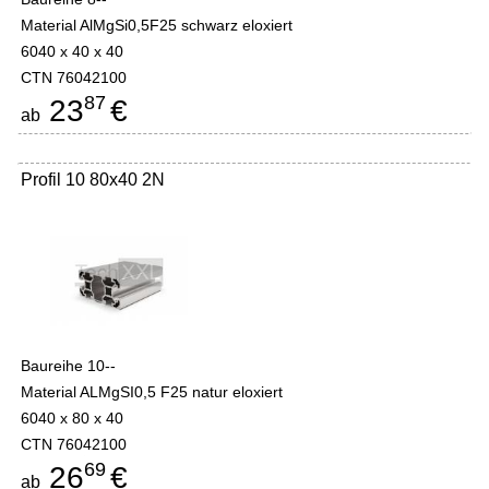
Material AlMgSi0,5F25 schwarz eloxiert
6040 x 40 x 40
CTN 76042100
87
23
€
ab
Profil 10 80x40 2N
Baureihe 10--
Material ALMgSI0,5 F25 natur eloxiert
6040 x 80 x 40
CTN 76042100
69
26
€
ab