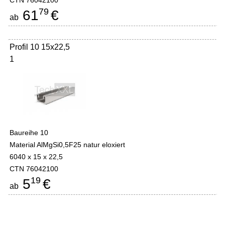
CTN 76042100
79
61
€
ab
Profil 10 15x22,5
1
Baureihe 10
Material AlMgSi0,5F25 natur eloxiert
6040 x 15 x 22,5
CTN 76042100
19
5
€
ab