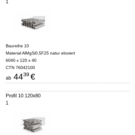
1
Baureihe 10
Material AlMgSi0,5F25 natur eloxiert
6040 x 120 x 40
CTN 76042100
39
44
€
ab
Profil 10 120x80
1