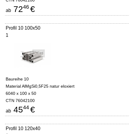
CTN 76042100
46
72
€
ab
Profil 10 100x50
1
Baureihe 10
Material AlMgSi0,5F25 natur eloxiert
6040 x 100 x 50
CTN 76042100
44
45
€
ab
Profil 10 120x40