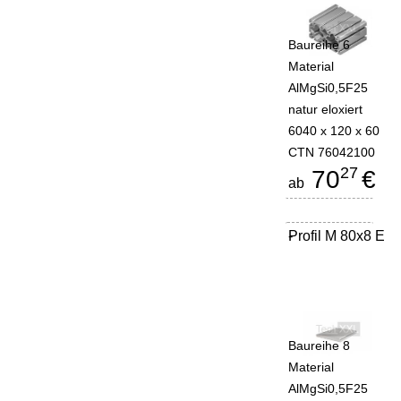
Baureihe 6
Material
AlMgSi0,5F25
natur eloxiert
6040 x 120 x 60
CTN 76042100
27
70
€
ab
Profil M 80x8 E
-
Baureihe 8
Material
AlMgSi0,5F25