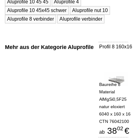
Aluprofile 10 45 45
Aluprofile 4
Aluprofile 10 45x45 schwer
Aluprofile nut 10
Aluprofile 8 verbinder
Aluprofile verbinder
Mehr aus der Kategorie
Aluprofile
Profil 8 160x16
-
Baureihe 8
Material
AlMgSi0,5F25
natur eloxiert
6040 x 160 x 16
CTN 76042100
02
38
€
ab