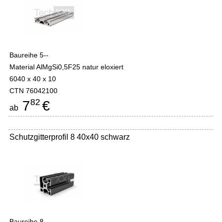
Baureihe 5--
Material AlMgSi0,5F25 natur eloxiert
6040 x 40 x 10
CTN 76042100
82
7
€
ab
Schutzgitterprofil 8 40x40 schwarz
Baureihe 8--