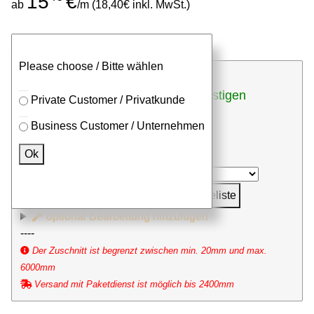
15
€
ab
/m (18,40€ inkl. MwSt.)
Stangen
Zuschnitt
Please choose / Bitte wählen
günstigen
bei Zuschnitten (inkl. Sägeschnitt)
Private Customer / Privatkunde
Stückpreis anfragen
Business Customer / Unternehmen
⮮
Ok
Stk. x
mm (Millimeter)
in Anfrageliste
optional Bearbeitung hinzufügen
----
Der Zuschnitt ist begrenzt zwischen min. 20mm und max.
6000mm
Versand mit Paketdienst ist möglich bis 2400mm