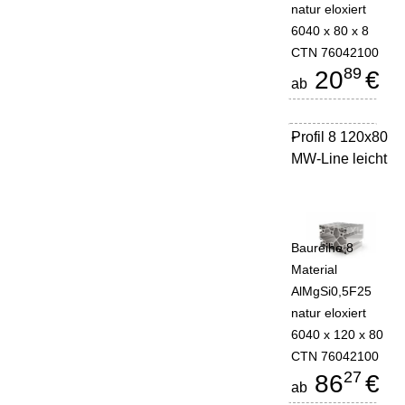
natur eloxiert
6040 x 80 x 8
CTN 76042100
89
20
€
ab
Profil 8 120x80
-
MW-Line leicht
Baureihe 8
Material
AlMgSi0,5F25
natur eloxiert
6040 x 120 x 80
CTN 76042100
27
86
€
ab