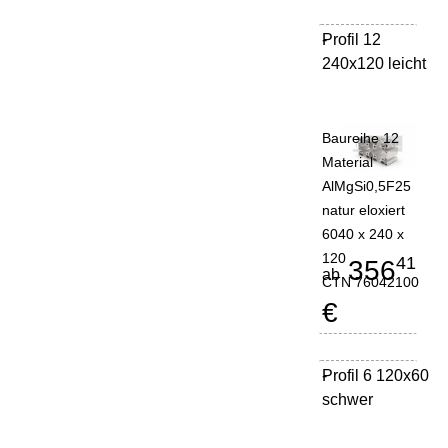
Profil 12
-
240x120 leicht
Baureihe 12
Material
AlMgSi0,5F25
natur eloxiert
6040 x 240 x
120
41
356
ab
CTN 76042100
€
Profil 6 120x60
-
schwer