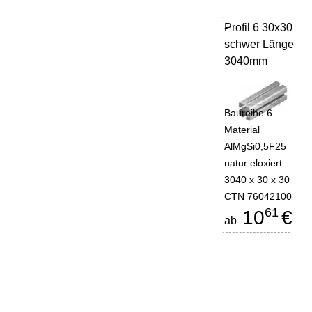
Profil 6 30x30
-
schwer Länge
3040mm
Baureihe 6
Material
AlMgSi0,5F25
natur eloxiert
3040 x 30 x 30
CTN 76042100
61
10
€
ab