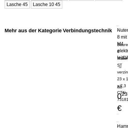
Lasche 45
Lasche 10 45
Mehr aus der Kategorie
Verbindungstechnik
Nute
-
8 mit
M4
Baure
elekt
8
leitfä
Mater
ST
verzin
23 x 
x 7,3
ab
CTN
23
0
7318
€
Hamm
-