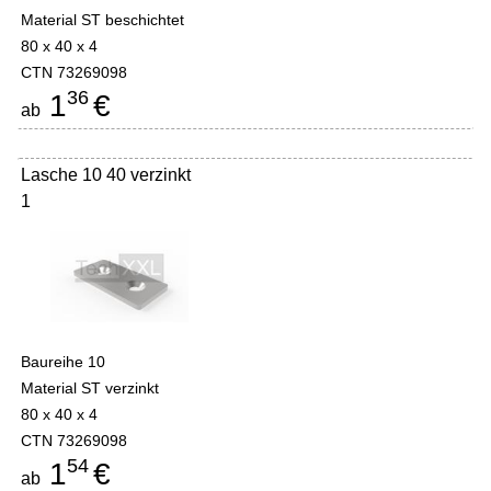
Material ST beschichtet
80 x 40 x 4
CTN 73269098
36
1
€
ab
Lasche 10 40 verzinkt
1
Baureihe 10
Material ST verzinkt
80 x 40 x 4
CTN 73269098
54
1
€
ab