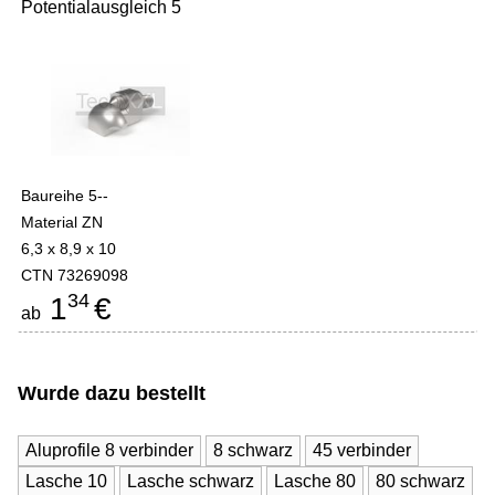
Potentialausgleich 5
Baureihe 5--
Material ZN
6,3 x 8,9 x 10
CTN 73269098
34
1
€
ab
Wurde dazu bestellt
Aluprofile 8 verbinder
8 schwarz
45 verbinder
Lasche 10
Lasche schwarz
Lasche 80
80 schwarz