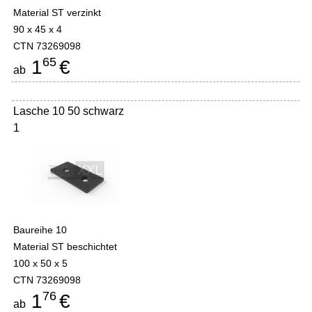
Material ST verzinkt
90 x 45 x 4
CTN 73269098
65
1
€
ab
Lasche 10 50 schwarz
1
Baureihe 10
Material ST beschichtet
100 x 50 x 5
CTN 73269098
76
1
€
ab