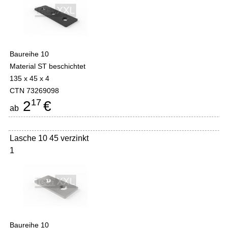
Baureihe 10
Material ST beschichtet
135 x 45 x 4
CTN 73269098
17
2
€
ab
Lasche 10 45 verzinkt
1
Baureihe 10