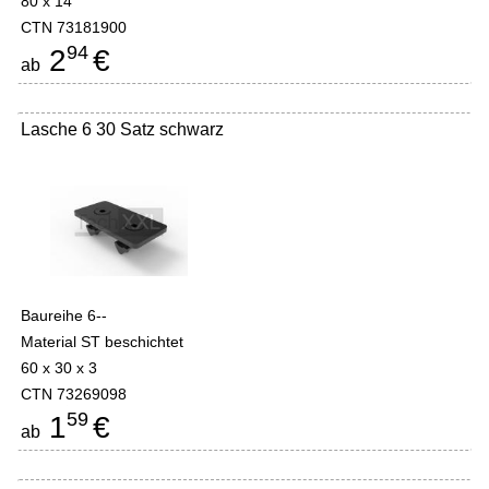
80 x 14
CTN 73181900
94
2
€
ab
Lasche 6 30 Satz schwarz
Baureihe 6--
Material ST beschichtet
60 x 30 x 3
CTN 73269098
59
1
€
ab