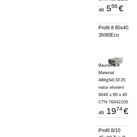
56
5
€
ab
Profil 8 80x40
-
3N90Eco
Baureihe 8
Material
AlMgSi0,5F25
natur eloxiert
6040 x 80 x 40
CTN 76042100
74
19
€
ab
Profil 8/10
-