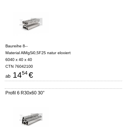
Baureihe 8--
Material AlMgSi0,5F25 natur eloxiert
6040 x 40 x 40
CTN 76042100
54
14
€
ab
Profil 6 R30x60 30°