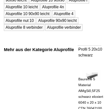
90x90 leicht
Aluprofile 10 90x90
Aluprofile l
Aluprofile 10 leicht
Aluprofile 4n
Aluprofile 10 90x90 leicht
Aluprofile 4
Aluprofile nut 10
Aluprofile 90x90 leicht
Aluprofile 8 verbinder
Aluprofile verbinder
Mehr aus der Kategorie
Aluprofile
Profil 5 20x10
-
schwarz
Baureihe 5
Material
AlMgSi0,5F25
schwarz eloxiert
6040 x 20 x 10
CTN 76042100