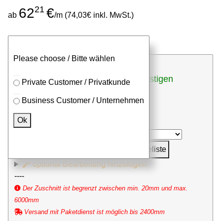
21
62
€
ab
/m (74,03€ inkl. MwSt.)
Stangen
Zuschnitt
Please choose / Bitte wählen
günstigen
bei Zuschnitten (inkl. Sägeschnitt)
Private Customer / Privatkunde
Stückpreis anfragen
Business Customer / Unternehmen
⮮
Ok
Stk. x
mm (Millimeter)
in Anfrageliste
optional Bearbeitung hinzufügen
----
Der Zuschnitt ist begrenzt zwischen min. 20mm und max.
6000mm
Versand mit Paketdienst ist möglich bis 2400mm