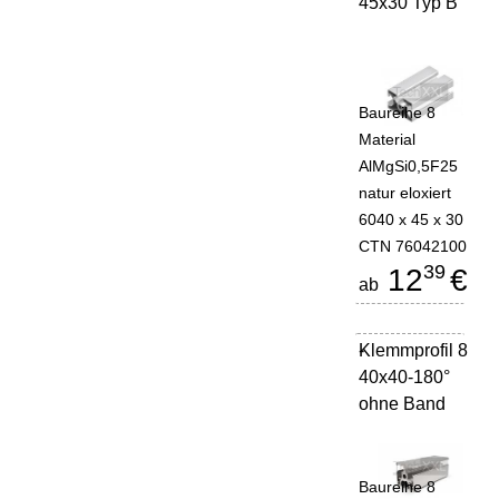
45x30 Typ B
Baureihe 8
Material
AlMgSi0,5F25
natur eloxiert
6040 x 45 x 30
CTN 76042100
39
12
€
ab
Klemmprofil 8
-
40x40-180°
ohne Band
Baureihe 8