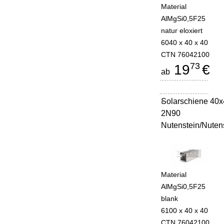
Material
AlMgSi0,5F25
natur eloxiert
6040 x 40 x 40
CTN 76042100
73
19
€
ab
Solarschiene 40
-
2N90
Nutenstein/Nuten
Material
AlMgSi0,5F25
blank
6100 x 40 x 40
CTN 76042100