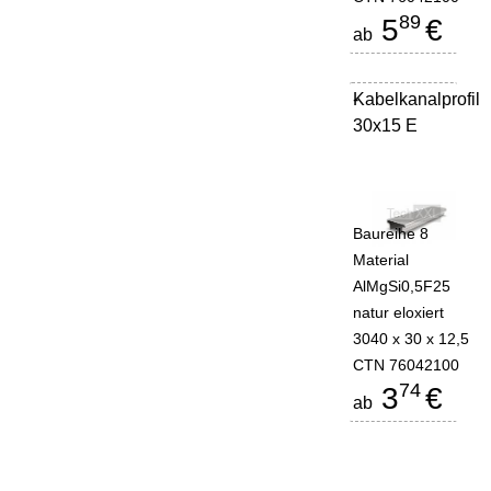
89
5
€
ab
Kabelkanalprofil
-
30x15 E
Baureihe 8
Material
AlMgSi0,5F25
natur eloxiert
3040 x 30 x 12,5
CTN 76042100
74
3
€
ab