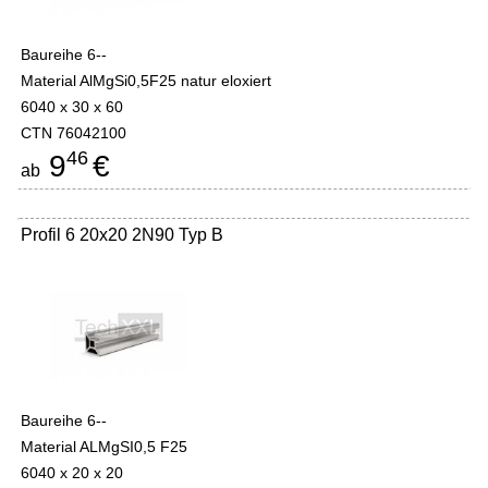
Baureihe 6--
Material AlMgSi0,5F25 natur eloxiert
6040 x 30 x 60
CTN 76042100
46
9
€
ab
Profil 6 20x20 2N90 Typ B
Baureihe 6--
Material ALMgSI0,5 F25
6040 x 20 x 20