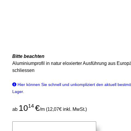
Bitte beachten
Aluminiumprofil in natur eloxierter Ausführung aus Europ
schliessen
Hier können Sie schnell und unkompliziert den aktuell bestmög
Lager.
14
10
€
ab
/m (12,07€ inkl. MwSt.)
Stangen
Zuschnitt