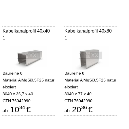
Kabelkanalprofil 40x40
Kabelkanalprofil 40x80
1
1
Baureihe 8
Baureihe 8
Material AlMgSi0,5F25 natur
Material AlMgSi0,5F25 natur
eloxiert
eloxiert
3040 x 36,7 x 40
3040 x 77 x 40
CTN 76042990
CTN 76042990
34
36
10
€
20
€
ab
ab