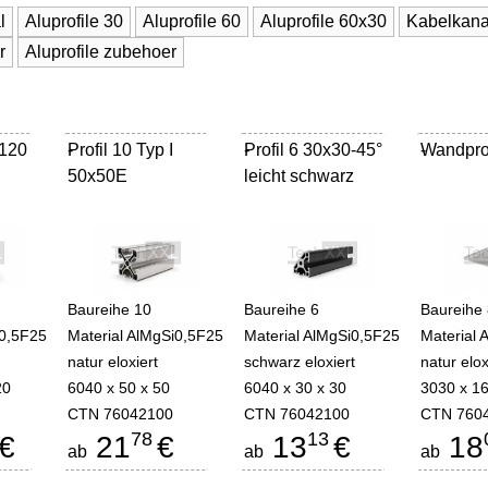
l
Aluprofile 30
Aluprofile 60
Aluprofile 60x30
Kabelkana
r
Aluprofile zubehoer
x120
Profil 10 Typ I
-
Profil 6 30x30-45°
-
Wandprof
-
50x50E
leicht schwarz
Baureihe 10
Baureihe 6
Baureihe
i0,5F25
Material AlMgSi0,5F25
Material AlMgSi0,5F25
Material 
natur eloxiert
schwarz eloxiert
natur elox
20
6040 x 50 x 50
6040 x 30 x 30
3030 x 16
CTN 76042100
CTN 76042100
CTN 760
78
13
€
21
€
13
€
18
ab
ab
ab