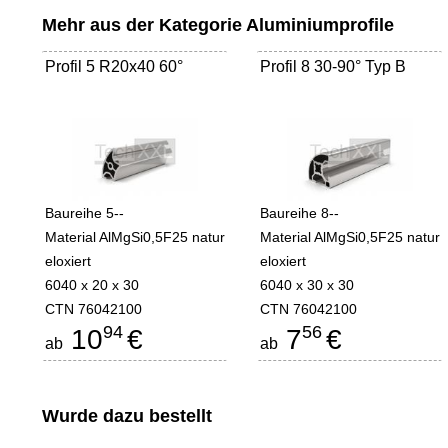
Mehr aus der Kategorie
Aluminiumprofile
Profil 5 R20x40 60°
Profil 8 30-90° Typ B
Baureihe 5--
Baureihe 8--
Material AlMgSi0,5F25 natur
Material AlMgSi0,5F25 natur
eloxiert
eloxiert
6040 x 20 x 30
6040 x 30 x 30
CTN 76042100
CTN 76042100
94
56
10
€
7
€
ab
ab
Wurde dazu bestellt