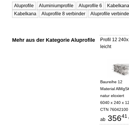
Aluprofile
Aluminiumprofile
Aluprofile 6
Kabelkana
Kabelkana
Aluprofile 8 verbinder
Aluprofile verbinde
Mehr aus der Kategorie
Aluprofile
Profil 12 240
-
leicht
Baureihe 12
Material AlMgS
natur eloxiert
6040 x 240 x 1
CTN 76042100
41
356
ab