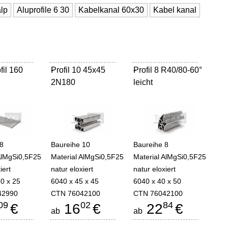
lp
Aluprofile 6 30
Kabelkanal 60x30
Kabel kanal
il 160
Profil 10 45x45
-
Profil 8 R40/80-60°
-
2N180
leicht
 8
Baureihe 10
Baureihe 8
AlMgSi0,5F25
Material AlMgSi0,5F25
Material AlMgSi0,5F25
iert
natur eloxiert
natur eloxiert
0 x 25
6040 x 45 x 45
6040 x 40 x 50
42990
CTN 76042100
CTN 76042100
09
02
84
€
16
€
22
€
ab
ab