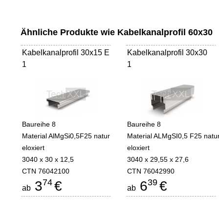
Ähnliche Produkte wie Kabelkanalprofil 60x30
Kabelkanalprofil 30x15 E
Kabelkanalprofil 30x30
1
1
Baureihe 8
Baureihe 8
Material AlMgSi0,5F25 natur
Material ALMgSI0,5 F25 natu
eloxiert
eloxiert
3040 x 30 x 12,5
3040 x 29,55 x 27,6
CTN 76042100
CTN 76042990
74
39
3
€
6
€
ab
ab