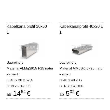
Kabelkanalprofil 30x60
Kabelkanalprofil 40x20 E
1
1
Baureihe 8
Baureihe 8
r
Material ALMgSI0,5 F25 natur
Material AlMgSi0,5F25 natur
eloxiert
eloxiert
3040 x 30 x 57,4
3040 x 40 x 17
CTN 76042990
CTN 76042100
54
02
14
€
5
€
ab
ab