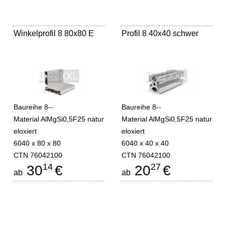
Winkelprofil 8 80x80 E
Profil 8 40x40 schwer
Baureihe 8--
Baureihe 8--
Material AlMgSi0,5F25 natur
Material AlMgSi0,5F25 natur
eloxiert
eloxiert
6040 x 80 x 80
6040 x 40 x 40
CTN 76042100
CTN 76042100
14
27
30
€
20
€
ab
ab