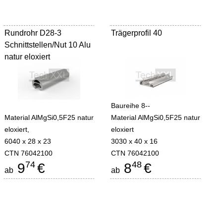
Rundrohr D28-3
Trägerprofil 40
Schnittstellen/Nut 10 Alu
natur eloxiert
Baureihe 8--
Material AlMgSi0,5F25 natur
Material AlMgSi0,5F25 natur
eloxiert,
eloxiert
6040 x 28 x 23
3030 x 40 x 16
CTN 76042100
CTN 76042100
74
48
9
€
8
€
ab
ab