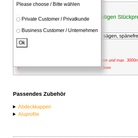
Please choose / Bitte wählen
günstigen Stückpr
bei Zuschnitten (inkl. Sägeschnitt)
Private Customer / Privatkunde
⮮
Business Customer / Unternehmen
Stk. x
mm (Millimeter)
Ok
optional Bearbeitung hinzufügen
----
Der Zuschnitt ist begrenzt zwischen min. 20mm und max. 300
Versand mit Paketdienst ist möglich bis 2400mm
Passendes Zubehör
Abdeckkappen
Aluprofile