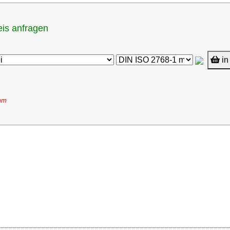
eis anfragen
in
0mm