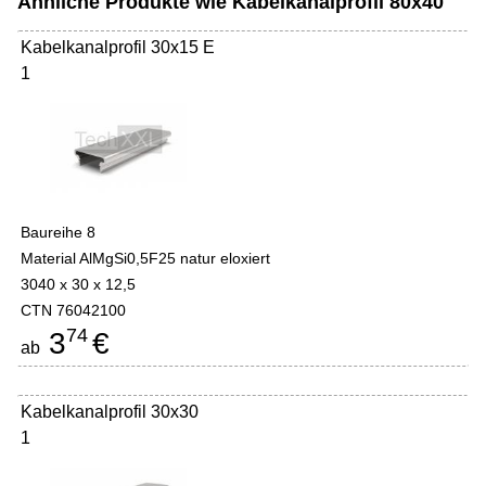
Ähnliche Produkte wie Kabelkanalprofil 80x40
Kabelkanalprofil 30x15 E
1
Baureihe 8
Material AlMgSi0,5F25 natur eloxiert
3040 x 30 x 12,5
CTN 76042100
74
3
€
ab
Kabelkanalprofil 30x30
1