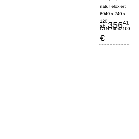
natur eloxiert
6040 x 240 x
120
41
356
ab
CTN 76042100
€