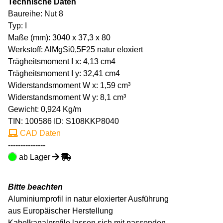
Technische Daten
Baureihe: Nut 8
Typ: I
Maße (mm): 3040 x 37,3 x 80
Werkstoff: AlMgSi0,5F25 natur eloxiert
Trägheitsmoment I x: 4,13 cm4
Trägheitsmoment I y: 32,41 cm4
Widerstandsmoment W x: 1,59 cm³
Widerstandsmoment W y: 8,1 cm³
Gewicht: 0,924 Kg/m
TIN:
100586
ID: S108KKP8040
CAD Daten
---------------
ab Lager
Bitte beachten
Aluminiumprofil in natur eloxierter Ausführung
aus Europäischer Herstellung
Kabelkanalprofile lassen sich mit passenden