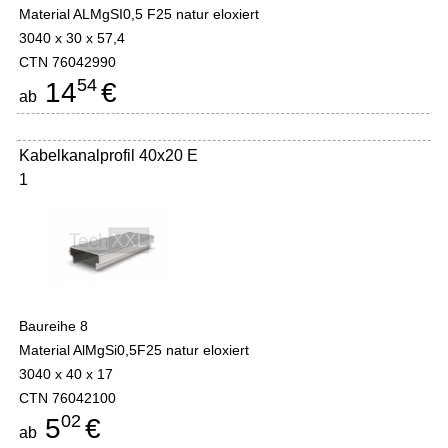
Material ALMgSI0,5 F25 natur eloxiert
3040 x 30 x 57,4
CTN 76042990
54
14
€
ab
Kabelkanalprofil 40x20 E
1
Baureihe 8
Material AlMgSi0,5F25 natur eloxiert
3040 x 40 x 17
CTN 76042100
02
5
€
ab