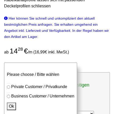
Deckelprofilen schliessen
Hier können Sie schnell und unkompliziert den aktuell
bestmöglichen Preis anfragen. Sie erhalten umgehend ein
Angebot inkl. Lieferzeit und Verfügbarkeit. In der Regel haben wir
den Artikel am Lager.
28
14
€
ab
/m (16,99€ inkl. MwSt.)
Stangen
Zuschnitt
Please choose / Bitte wählen
günstigen
bei Zuschnitten (inkl. Sägeschnitt)
Private Customer / Privatkunde
Stückpreis anfragen
Business Customer / Unternehmen
⮮
Ok
Stk. x
mm (Millimeter)