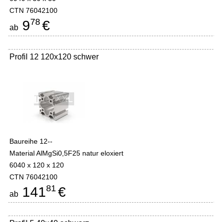
CTN 76042100
78
9
€
ab
Profil 12 120x120 schwer
Baureihe 12--
Material AlMgSi0,5F25 natur eloxiert
6040 x 120 x 120
CTN 76042100
81
141
€
ab