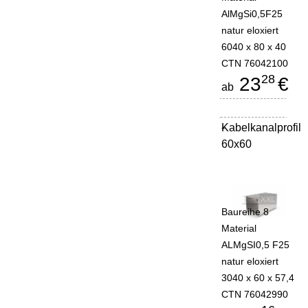
AlMgSi0,5F25
natur eloxiert
6040 x 80 x 40
CTN 76042100
28
23
€
ab
Kabelkanalprofil
-
60x60
Baureihe 8
Material
ALMgSI0,5 F25
natur eloxiert
3040 x 60 x 57,4
CTN 76042990