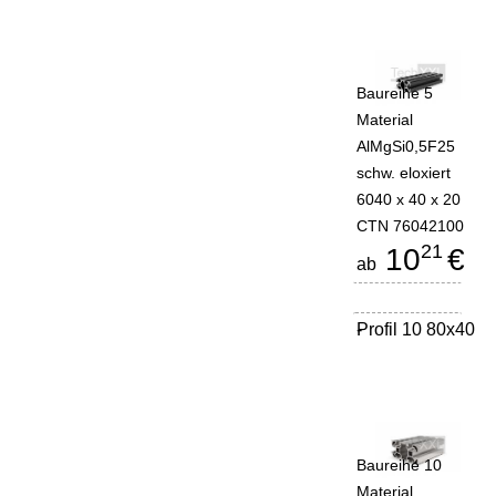
Baureihe 5
Material
AlMgSi0,5F25
schw. eloxiert
6040 x 40 x 20
CTN 76042100
21
10
€
ab
Profil 10 80x40
-
Baureihe 10
Material