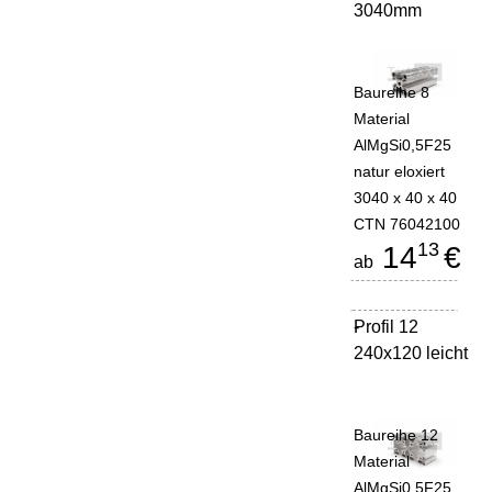
3040mm
Baureihe 8
Material
AlMgSi0,5F25
natur eloxiert
3040 x 40 x 40
CTN 76042100
13
14
€
ab
Profil 12
-
240x120 leicht
Baureihe 12
Material
AlMgSi0,5F25