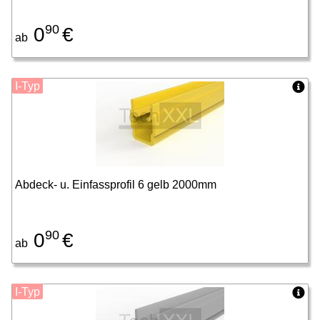
90
0
€
ab
I-Typ
Abdeck- u. Einfassprofil 6 gelb 2000mm
90
0
€
ab
I-Typ