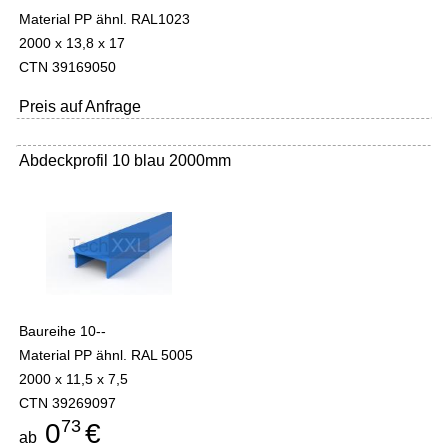
Material PP ähnl. RAL1023
2000 x 13,8 x 17
CTN 39169050
Preis auf Anfrage
Abdeckprofil 10 blau 2000mm
Baureihe 10--
Material PP ähnl. RAL 5005
2000 x 11,5 x 7,5
CTN 39269097
73
0
€
ab