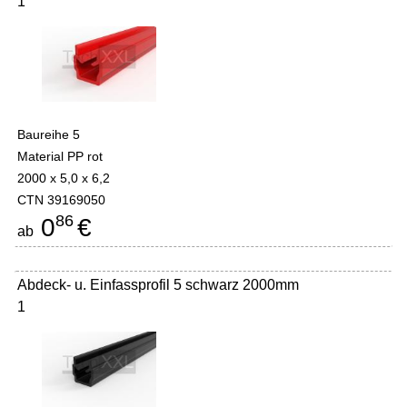
1
Baureihe 5
Material PP rot
2000 x 5,0 x 6,2
CTN 39169050
86
0
€
ab
Abdeck- u. Einfassprofil 5 schwarz 2000mm
1