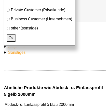
Stk. x
mm (Millimeter)
Private Customer (Privatkunde)
in Anfrageliste
Business Customer (Unternehmen)
other (sonstige)
Passendes Zubehör
Ok
Aluprofile
Sonstiges
Ähnliche Produkte wie Abdeck- u. Einfassprofil
5 gelb 2000mm
Abdeck- u. Einfassprofil 5 blau 2000mm