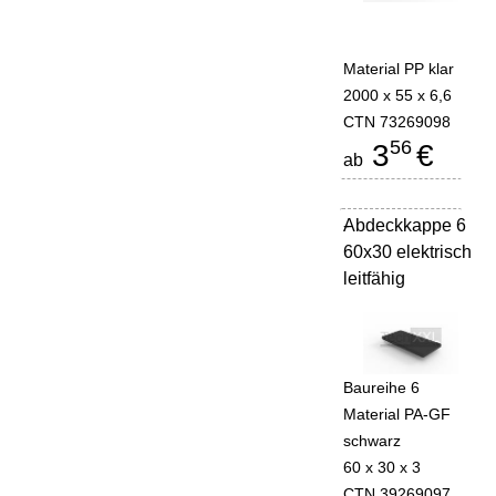
Material PP klar
2000 x 55 x 6,6
CTN 73269098
56
3
€
ab
Abdeckkappe 6
-
60x30 elektrisch
leitfähig
Baureihe 6
Material PA-GF
schwarz
60 x 30 x 3
CTN 39269097