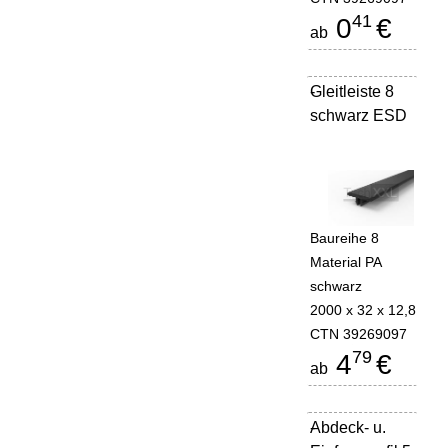
41
0
€
ab
Gleitleiste 8
-
schwarz ESD
Baureihe 8
Material PA
schwarz
2000 x 32 x 12,8
CTN 39269097
79
4
€
ab
Abdeck- u.
-