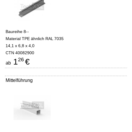
Baureihe 8--
Material TPE ähnlich RAL 7035
14,1 x 6,8 x 4,0
CTN 40082900
26
1
€
ab
Mittelführung