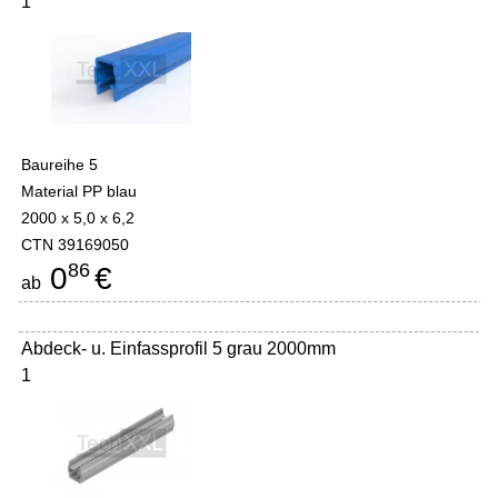
1
Baureihe 5
Material PP blau
2000 x 5,0 x 6,2
CTN 39169050
86
0
€
ab
Abdeck- u. Einfassprofil 5 grau 2000mm
1