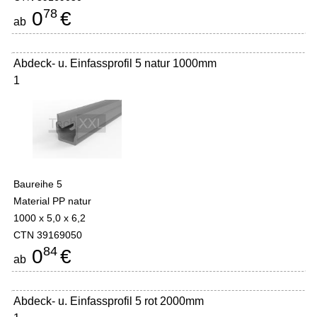
78
0
€
ab
Abdeck- u. Einfassprofil 5 natur 1000mm
1
Baureihe 5
Material PP natur
1000 x 5,0 x 6,2
CTN 39169050
84
0
€
ab
Abdeck- u. Einfassprofil 5 rot 2000mm