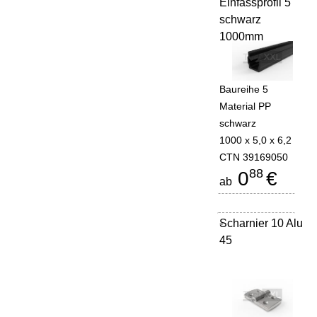
Einfassprofil 5
schwarz
1000mm
Baureihe 5
Material PP
schwarz
1000 x 5,0 x 6,2
CTN 39169050
88
0
€
ab
Scharnier 10 Alu
-
45