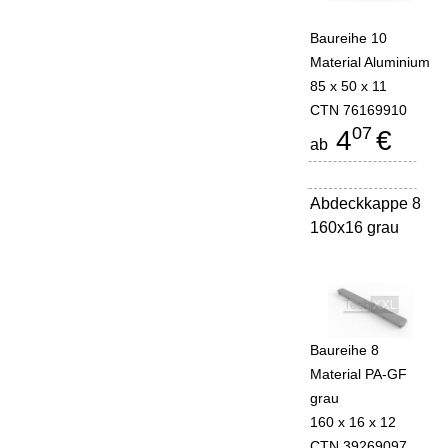
Baureihe 10
Material Aluminium
85 x 50 x 11
CTN 76169910
07
4
€
ab
Abdeckkappe 8
-
160x16 grau
Baureihe 8
Material PA-GF
grau
160 x 16 x 12
CTN 39269097