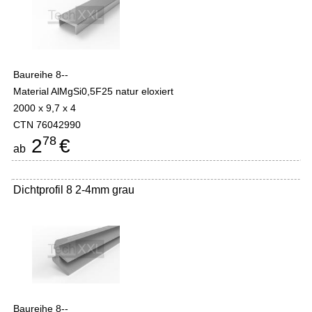
Baureihe 8--
Material AlMgSi0,5F25 natur eloxiert
2000 x 9,7 x 4
CTN 76042990
78
2
€
ab
Dichtprofil 8 2-4mm grau
Baureihe 8--