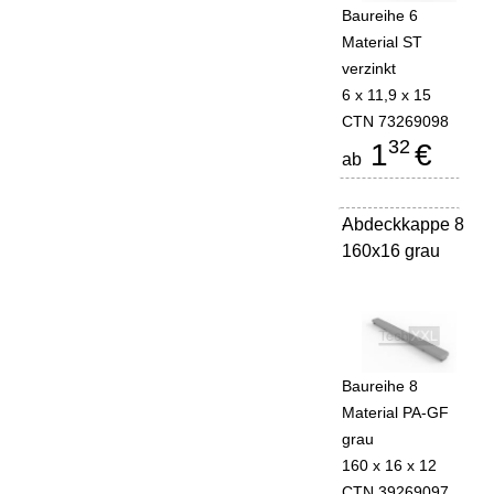
Baureihe 6
Material ST
verzinkt
6 x 11,9 x 15
CTN 73269098
32
1
€
ab
Abdeckkappe 8
-
160x16 grau
Baureihe 8
Material PA-GF
grau
160 x 16 x 12
CTN 39269097