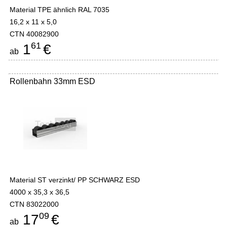
Material TPE ähnlich RAL 7035
16,2 x 11 x 5,0
CTN 40082900
61
1
€
ab
Rollenbahn 33mm ESD
Material ST verzinkt/ PP SCHWARZ ESD
4000 x 35,3 x 36,5
CTN 83022000
09
17
€
ab