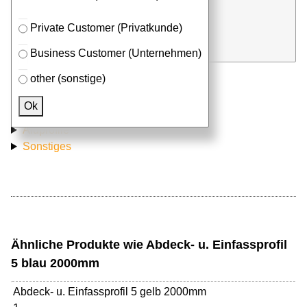
Stk. x
mm (Millimeter)
Private Customer (Privatkunde)
in Anfrageliste
Business Customer (Unternehmen)
other (sonstige)
Passendes Zubehör
Ok
Aluprofile
Sonstiges
Ähnliche Produkte wie Abdeck- u. Einfassprofil
5 blau 2000mm
Abdeck- u. Einfassprofil 5 gelb 2000mm