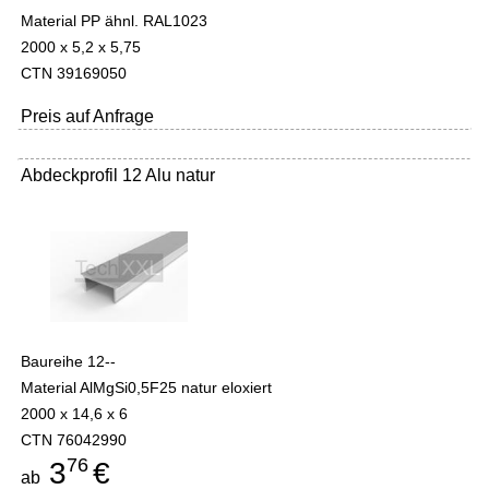
Material PP ähnl. RAL1023
2000 x 5,2 x 5,75
CTN 39169050
Preis auf Anfrage
Abdeckprofil 12 Alu natur
Baureihe 12--
Material AlMgSi0,5F25 natur eloxiert
2000 x 14,6 x 6
CTN 76042990
76
3
€
ab