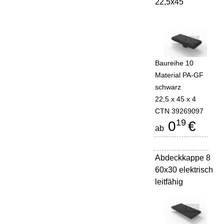
22,5x45
Baureihe 10
Material PA-GF
schwarz
22,5 x 45 x 4
CTN 39269097
19
0
€
ab
Abdeckkappe 8
-
60x30 elektrisch
leitfähig