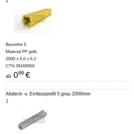
1
Baureihe 5
Material PP gelb
2000 x 5,0 x 6,2
CTN 39169050
86
0
€
ab
Abdeck- u. Einfassprofil 5 grau 2000mm
1