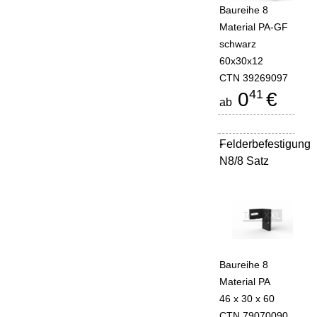
Baureihe 8
Material PA-GF
schwarz
60x30x12
CTN 39269097
41
0
€
ab
Felderbefestigung
-
N8/8 Satz
Baureihe 8
Material PA
46 x 30 x 60
CTN 79070090