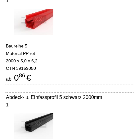
1
Baureihe 5
Material PP rot
2000 x 5,0 x 6,2
CTN 39169050
86
0
€
ab
Abdeck- u. Einfassprofil 5 schwarz 2000mm
1