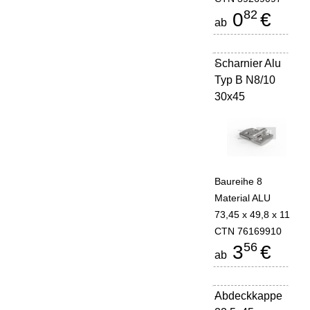
82
0
€
ab
Scharnier Alu
-
Typ B N8/10
30x45
Baureihe 8
Material ALU
73,45 x 49,8 x 11
CTN 76169910
56
3
€
ab
Abdeckkappe
-