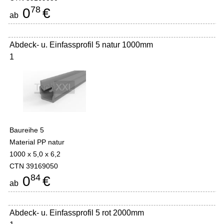
78
0
€
ab
Abdeck- u. Einfassprofil 5 natur 1000mm
1
Baureihe 5
Material PP natur
1000 x 5,0 x 6,2
CTN 39169050
84
0
€
ab
Abdeck- u. Einfassprofil 5 rot 2000mm