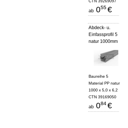
CTN 39269097
55
0
€
ab
Abdeck- u.
-
Einfassprofil 5
natur 1000mm
Baureihe 5
Material PP natur
1000 x 5,0 x 6,2
CTN 39169050
84
0
€
ab