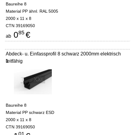
Baureihe 8
Material PP ähnl. RAL 5005
2000 x 11 x 8
CTN 39169050
85
0
€
ab
Abdeck- u. Einfassprofil 8 schwarz 2000mm elektrisch
leitfähig
1
Baureihe 8
Material PP schwarz ESD
2000 x 11 x 8
CTN 39169050
01