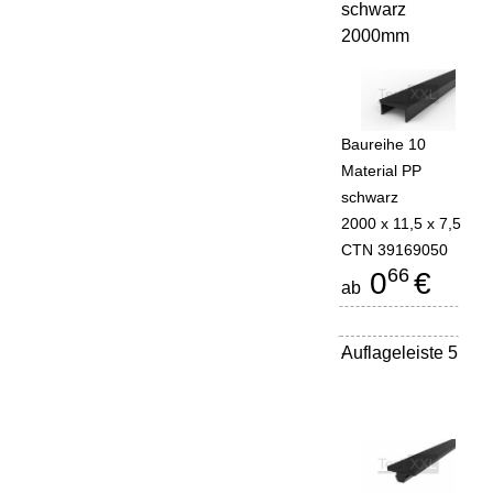
schwarz
2000mm
Baureihe 10
Material PP
schwarz
2000 x 11,5 x 7,5
CTN 39169050
66
0
€
ab
Auflageleiste 5
-