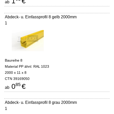
1
€
ab
Abdeck- u. Einfassprofil 8 gelb 2000mm
1
Baureihe 8
Material PP ähnl. RAL 1023
2000 x 11 x 8
CTN 39169050
85
0
€
ab
Abdeck- u. Einfassprofil 8 grau 2000mm
1