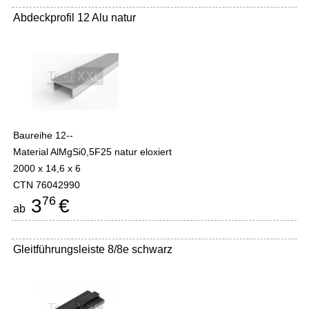
Abdeckprofil 12 Alu natur
Baureihe 12--
Material AlMgSi0,5F25 natur eloxiert
2000 x 14,6 x 6
CTN 76042990
76
3
€
ab
Gleitführungsleiste 8/8e schwarz