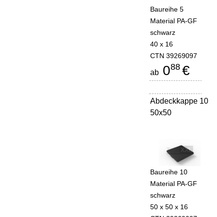
Baureihe 5
Material PA-GF
schwarz
40 x 16
CTN 39269097
88
0
€
ab
Abdeckkappe 10
-
50x50
Baureihe 10
Material PA-GF
schwarz
50 x 50 x 16