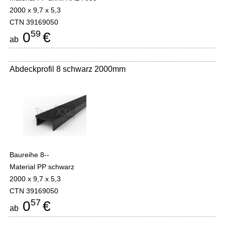
2000 x 9,7 x 5,3
CTN 39169050
59
0
€
ab
Abdeckprofil 8 schwarz 2000mm
Baureihe 8--
Material PP schwarz
2000 x 9,7 x 5,3
CTN 39169050
57
0
€
ab