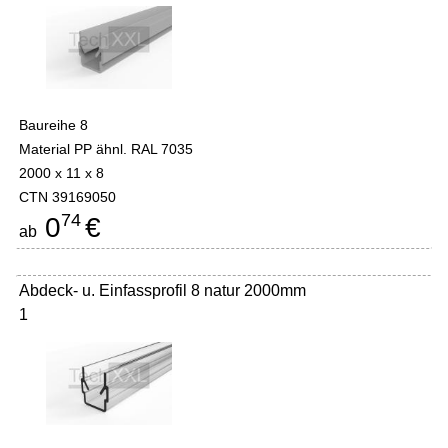
Baureihe 8
Material PP ähnl. RAL 7035
2000 x 11 x 8
CTN 39169050
74
0
€
ab
Abdeck- u. Einfassprofil 8 natur 2000mm
1