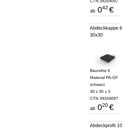
CTN 39269097
42
0
€
ab
Abdeckkappe 6
-
30x30
Baureihe 6
Material PA-GF
schwarz
30 x 30 x 3
CTN 39269097
20
0
€
ab
Abdeckprofil 10
-