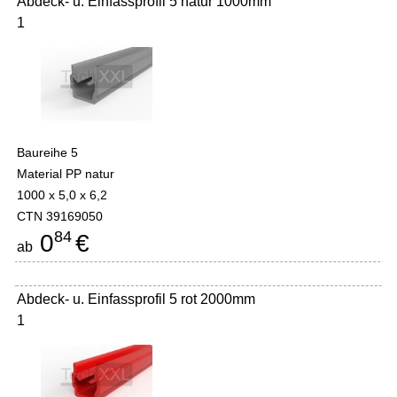
Abdeck- u. Einfassprofil 5 natur 1000mm
1
Baureihe 5
Material PP natur
1000 x 5,0 x 6,2
CTN 39169050
84
0
€
ab
Abdeck- u. Einfassprofil 5 rot 2000mm
1