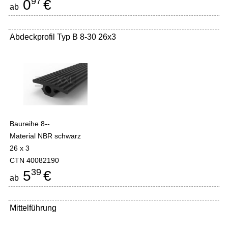
97
0
€
ab
Abdeckprofil Typ B 8-30 26x3
Baureihe 8--
Material NBR schwarz
26 x 3
CTN 40082190
39
5
€
ab
Mittelführung