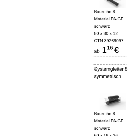
Baureihe 8
Material PA-GF
schwarz
80 x 80 x 12
CTN 39269097
16
1
€
ab
Systemgleiter 8
-
symmetrisch
Baureihe 8
Material PA-GF
schwarz
60 x 18 x 26