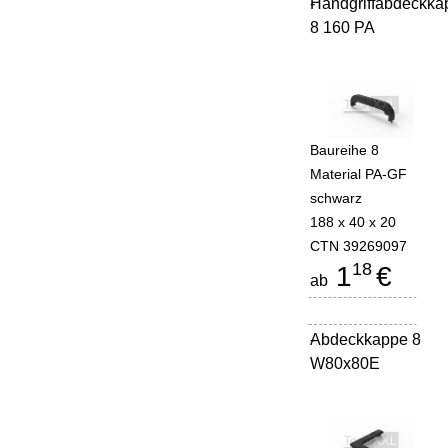
Handgriffabdeckka
-
8 160 PA
Baureihe 8
Material PA-GF
schwarz
188 x 40 x 20
CTN 39269097
18
1
€
ab
Abdeckkappe 8
-
W80x80E