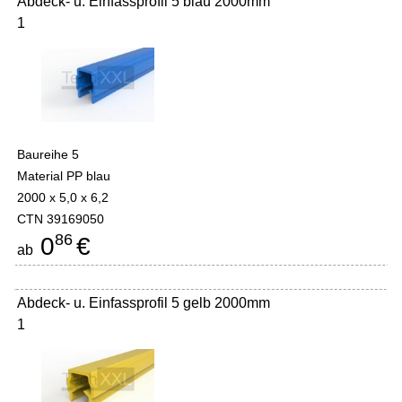
Abdeck- u. Einfassprofil 5 blau 2000mm
1
Baureihe 5
Material PP blau
2000 x 5,0 x 6,2
CTN 39169050
86
0
€
ab
Abdeck- u. Einfassprofil 5 gelb 2000mm
1