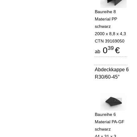
Baureihe 8
Material PP
schwarz
2000 x 8,8 x 4,3
CTN 39169050
39
0
€
ab
Abdeckkappe 6
-
R30/60-45°
Baureihe 6
Material PA-GF
schwarz
44 x 31 x 3