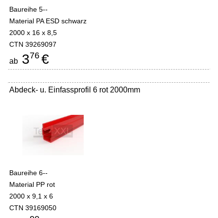
Baureihe 5--
Material PA ESD schwarz
2000 x 16 x 8,5
CTN 39269097
76
3
€
ab
Abdeck- u. Einfassprofil 6 rot 2000mm
Baureihe 6--
Material PP rot
2000 x 9,1 x 6
CTN 39169050