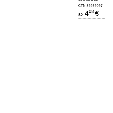
CTN 39269097
08
4
€
ab