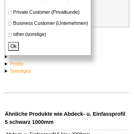
Stk. x
mm (Millimeter)
Private Customer (Privatkunde)
in Anfrageliste
Business Customer (Unternehmen)
other (sonstige)
Passendes Zubehör
Ok
Aluprofile
Profile
Sonstiges
Ähnliche Produkte wie Abdeck- u. Einfassprofil
5 schwarz 1000mm