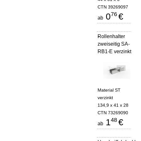
CTN 39269097
76
0
€
ab
Rollenhalter
-
zweiseitig SA-
RB1-E verzinkt
Material ST
verzinkt
134,9 x 41 x 28
CTN 73269090
48
1
€
ab