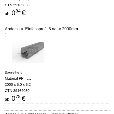
CTN 39169050
84
0
€
ab
Abdeck- u. Einfassprofil 5 natur 2000mm
1
Baureihe 5
Material PP natur
2000 x 5,0 x 6,2
CTN 39169050
78
0
€
ab