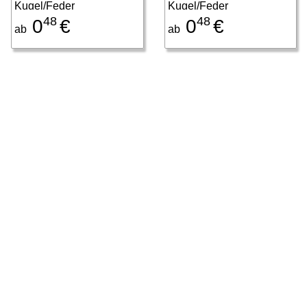
Kugel/Feder
Kugel/Feder
48
48
0
€
0
€
ab
ab