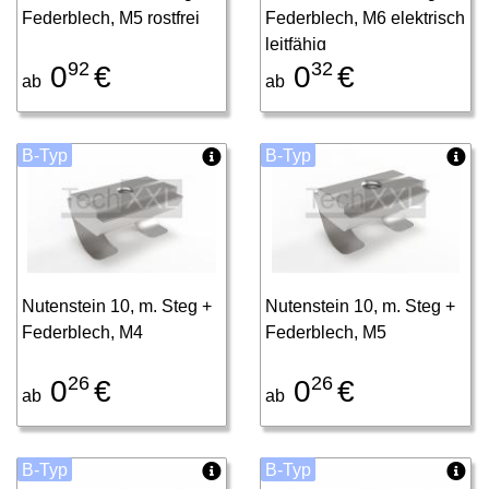
Federblech, M5 rostfrei
Federblech, M6 elektrisch
leitfähig
92
32
0
€
0
€
ab
ab
B-Typ
B-Typ
Nutenstein 10, m. Steg +
Nutenstein 10, m. Steg +
Federblech, M4
Federblech, M5
26
26
0
€
0
€
ab
ab
B-Typ
B-Typ