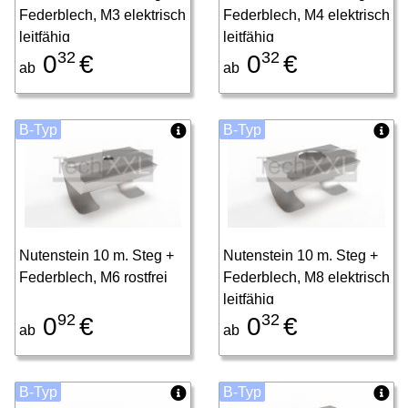
Federblech, M3 elektrisch
Federblech, M4 elektrisch
leitfähig
leitfähig
32
32
0
€
0
€
ab
ab
B-Typ
B-Typ
Nutenstein 10 m. Steg +
Nutenstein 10 m. Steg +
Federblech, M6 rostfrei
Federblech, M8 elektrisch
leitfähig
92
32
0
€
0
€
ab
ab
B-Typ
B-Typ