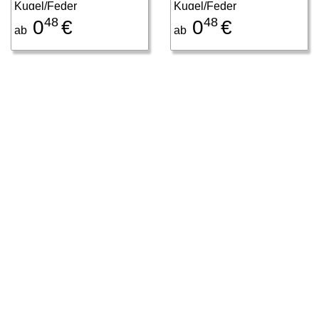
Kugel/Feder
Kugel/Feder
48
48
0
€
0
€
ab
ab