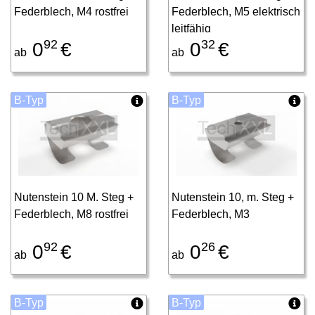
Federblech, M4 rostfrei
Federblech, M5 elektrisch
leitfähig
92
32
0
€
0
€
ab
ab
B-Typ
B-Typ
Nutenstein 10 M. Steg +
Nutenstein 10, m. Steg +
Federblech, M8 rostfrei
Federblech, M3
92
26
0
€
0
€
ab
ab
B-Typ
B-Typ