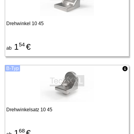
Drehwinkel 10 45
54
1
€
ab
B-Typ
Drehwinkelsatz 10 45
68
1
€