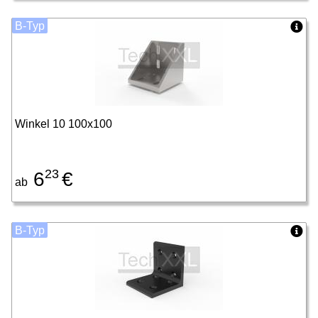
B-Typ
Winkel 10 100x100
23
6
€
ab
B-Typ