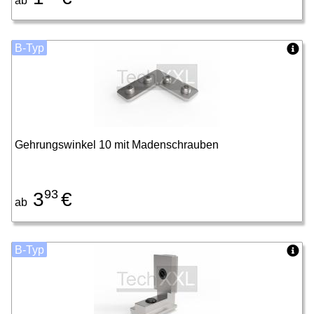
ab
B-Typ
Gehrungswinkel 10 mit Madenschrauben
93
3
€
ab
B-Typ