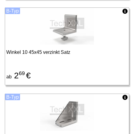
B-Typ
Winkel 10 45x45 verzinkt Satz
69
2
€
ab
B-Typ