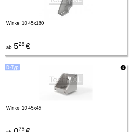
Winkel 10 45x180
28
5
€
ab
B-Typ
Winkel 10 45x45
75
0
€