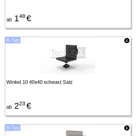
48
1
€
ab
B-Typ
Winkel 10 40x40 schwarz Satz
23
2
€
ab
B-Typ