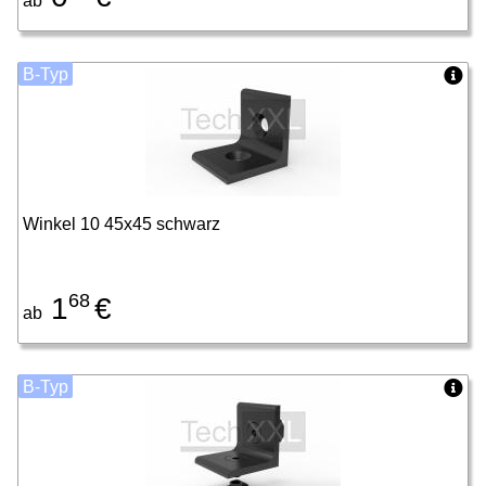
ab
B-Typ
Winkel 10 45x45 schwarz
68
1
€
ab
B-Typ