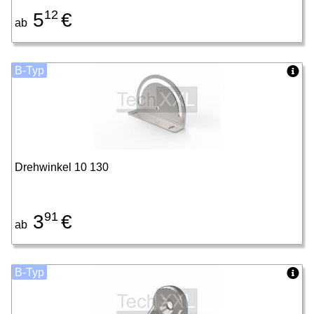
12
5
€
ab
B-Typ
Drehwinkel 10 130
91
3
€
ab
B-Typ