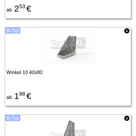
53
2
€
ab
B-Typ
Winkel 10 40x80
98
1
€
ab
B-Typ