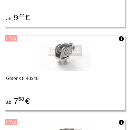
22
9
€
ab
I-Typ
Gelenk 8 40x40
68
7
€
ab
I-Typ