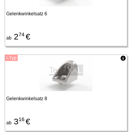
Gelenkwinkelsatz 6
74
2
€
ab
I-Typ
Gelenkwinkelsatz 8
16
3
€
ab