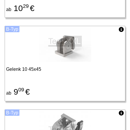
29
10
€
ab
B-Typ
Gelenk 10 45x45
09
9
€
ab
B-Typ