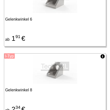
Gelenkwinkel 6
91
1
€
ab
I-Typ
Gelenkwinkel 8
34
2
€