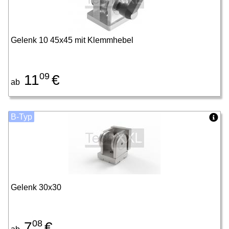
Gelenk 10 45x45 mit Klemmhebel
09
11
€
ab
B-Typ
Gelenk 30x30
08
7
€