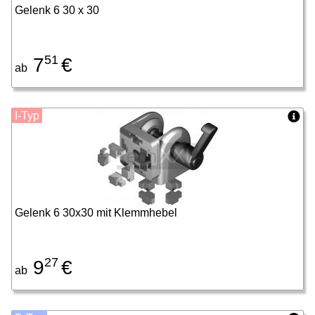
Gelenk 6 30 x 30
51
7
€
ab
I-Typ
Gelenk 6 30x30 mit Klemmhebel
27
9
€
ab