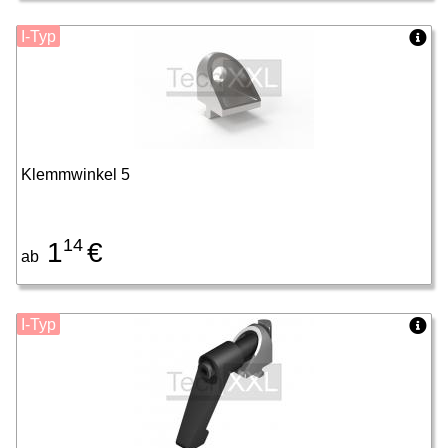
I-Typ
Klemmwinkel 5
14
1
€
ab
I-Typ