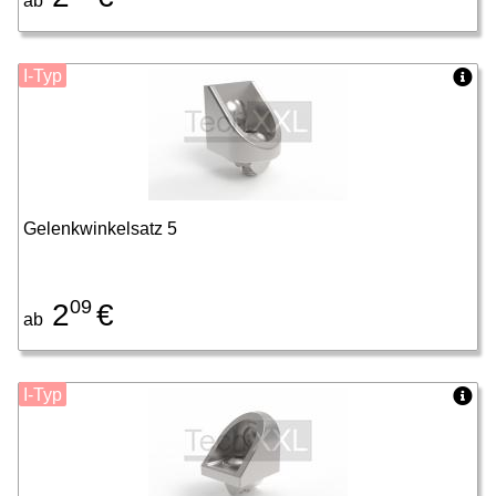
ab
I-Typ
Gelenkwinkelsatz 5
09
2
€
ab
I-Typ