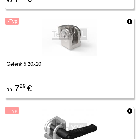
ab
I-Typ
Gelenk 5 20x20
29
7
€
ab
I-Typ