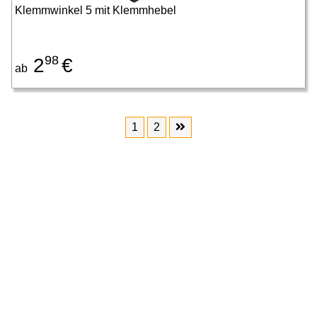
Klemmwinkel 5 mit Klemmhebel
98
2
€
ab
1
2