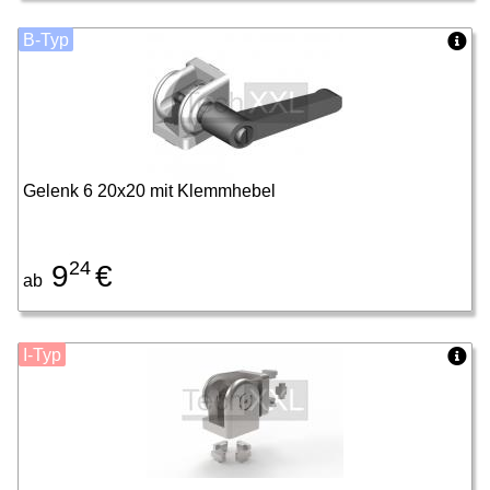
B-Typ
Gelenk 6 20x20 mit Klemmhebel
24
9
€
ab
I-Typ