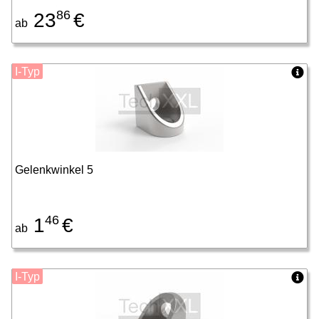
86
23
€
ab
I-Typ
Gelenkwinkel 5
46
1
€
ab
I-Typ