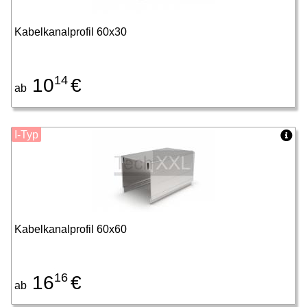
Kabelkanalprofil 60x30
14
10
€
ab
I-Typ
Kabelkanalprofil 60x60
16
16
€
ab