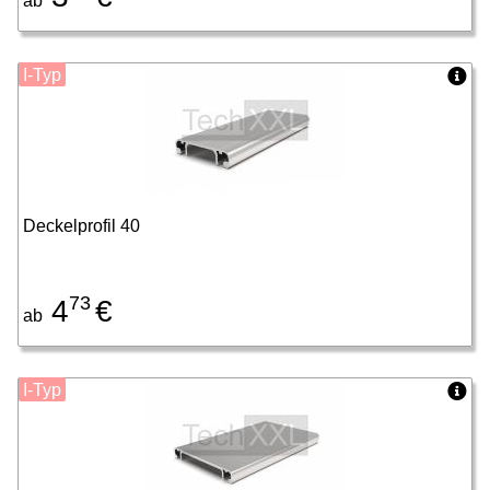
ab
I-Typ
Deckelprofil 40
73
4
€
ab
I-Typ