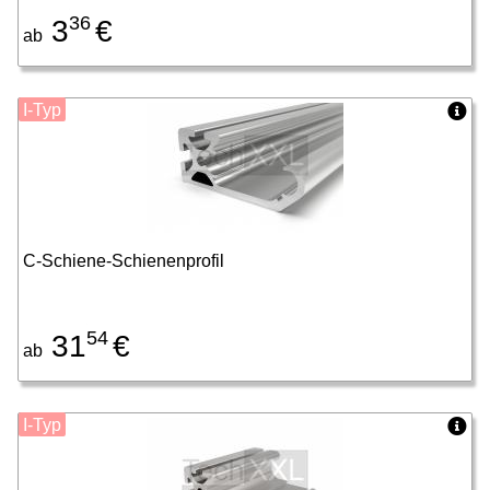
36
3
€
ab
I-Typ
C-Schiene-Schienenprofil
54
31
€
ab
I-Typ