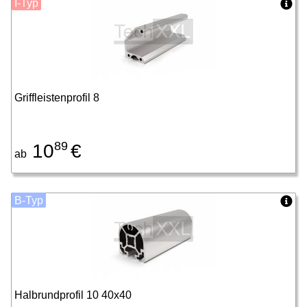
I-Typ
Griffleistenprofil 8
89
10
€
ab
B-Typ
Halbrundprofil 10 40x40