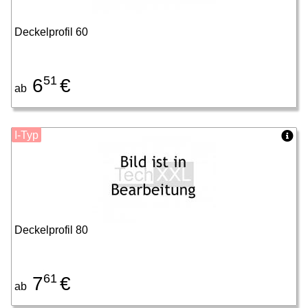
Deckelprofil 60
51
6
€
ab
I-Typ
Deckelprofil 80
61
7
€
ab