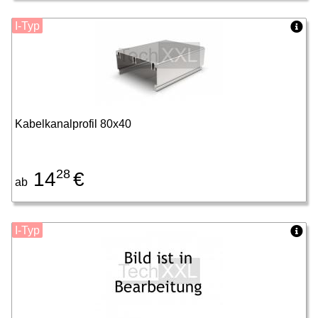
I-Typ
Kabelkanalprofil 80x40
28
14
€
ab
I-Typ