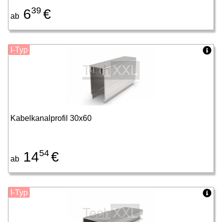
39
6
€
ab
I-Typ
Kabelkanalprofil 30x60
54
14
€
ab
I-Typ