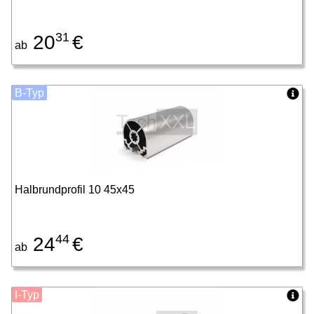
31
20
€
ab
B-Typ
Halbrundprofil 10 45x45
44
24
€
ab
I-Typ