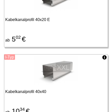
Kabelkanalprofil 40x20 E
02
5
€
ab
I-Typ
Kabelkanalprofil 40x40
34
10
€