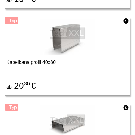
ab
I-Typ
Kabelkanalprofil 40x80
36
20
€
ab
I-Typ