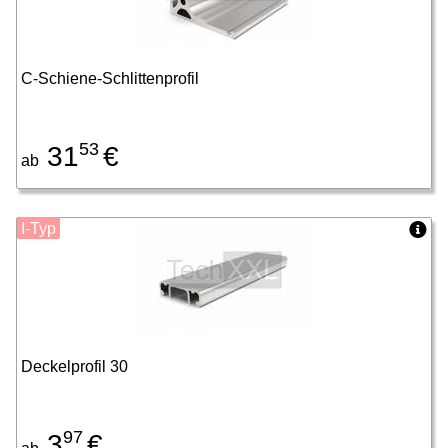
C-Schiene-Schlittenprofil
53
31
€
ab
I-Typ
Deckelprofil 30
97
3
€