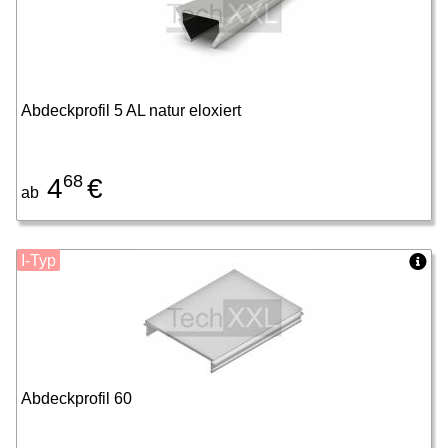
Abdeckprofil 5 AL natur eloxiert
68
4
€
ab
I-Typ
Abdeckprofil 60