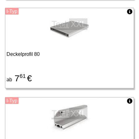
I-Typ
Deckelprofil 80
61
7
€
ab
I-Typ