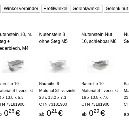
Winkel verbinder
Profilwinkel
Gelenkwinkel
Gelenk nut
utenstein 10, m.
Nutenstein 8
-
Nutenstein Nut
-
Nu
-
teg +
ohne Steg M5
10, schiebbar M8
St
ederblech, M4
aureihe 10
Baureihe 8
Baureihe 10
Ba
aterial ST verzinkt
Material ST verzinkt
Material ST verzinkt
Ma
0 x 13,8 x 5,3
23 x 13,2 x 7,3
16 x 13,8 x 7,6
23
TN 73181900
CTN 73181900
CTN 73181900
CT
26
21
29
0
€
0
€
0
€
b
ab
ab
a