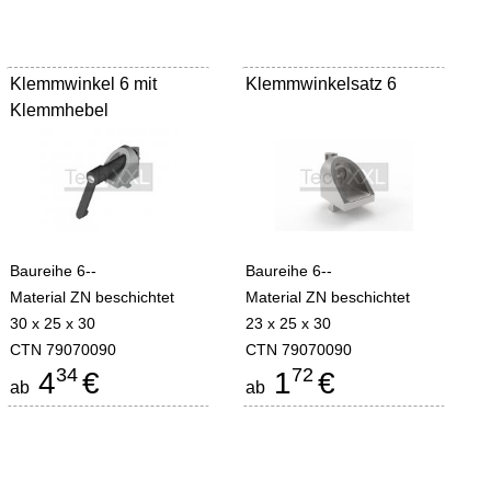
Klemmwinkel 6 mit
Klemmwinkelsatz 6
Klemmhebel
Baureihe 6--
Baureihe 6--
Material ZN beschichtet
Material ZN beschichtet
30 x 25 x 30
23 x 25 x 30
CTN 79070090
CTN 79070090
34
72
4
€
1
€
ab
ab