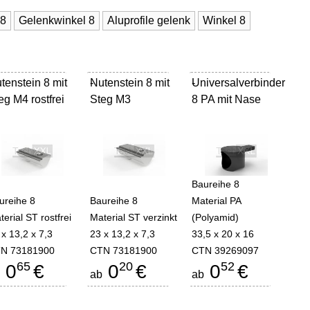
 8
Gelenkwinkel 8
Aluprofile gelenk
Winkel 8
tenstein 8 mit
Nutenstein 8 mit
-
Universalverbinder
-
eg M4 rostfrei
Steg M3
8 PA mit Nase
Baureihe 8
ureihe 8
Baureihe 8
Material PA
terial ST rostfrei
Material ST verzinkt
(Polyamid)
 x 13,2 x 7,3
23 x 13,2 x 7,3
33,5 x 20 x 16
N 73181900
CTN 73181900
CTN 39269097
65
20
52
0
€
0
€
0
€
b
ab
ab