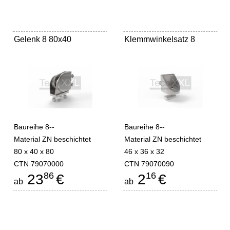
Gelenk 8 80x40
Klemmwinkelsatz 8
Baureihe 8--
Baureihe 8--
Material ZN beschichtet
Material ZN beschichtet
80 x 40 x 80
46 x 36 x 32
CTN 79070000
CTN 79070090
86
16
23
€
2
€
ab
ab