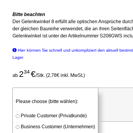
Bitte beachten
Der Gelenkwinkel 8 erfüllt alle optischen Ansprüche dur
der gleichen Baureihe verwendet, die an ihren Seitenflä
Gelenkwinkel ist unter der Artikelnummer S208GWS inclu
Hier können Sie schnell und unkompliziert den aktuell bestmög
Lager.
34
2
€
ab
/Stk. (2,78€ inkl. MwSt.)
günstigen Stückpreis anfragen
Please choose (bitte wählen):
⮮
Stk.
in Anfrageliste
Private Customer (Privatkunde)
Business Customer (Unternehmen)