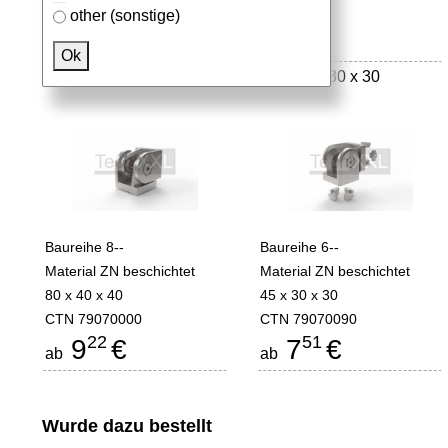
other (sonstige)
Mehr aus der Kategorie
Gelenke
Ok
Gelenk 8 40 MW-Line
Gelenk 6 30 x 30
Baureihe 8--
Baureihe 6--
Material ZN beschichtet
Material ZN beschichtet
80 x 40 x 40
45 x 30 x 30
CTN 79070000
CTN 79070090
22
51
9
€
7
€
ab
ab
Wurde dazu bestellt