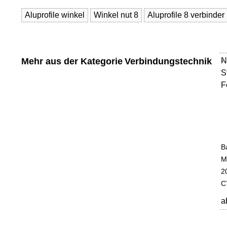
Aluprofile winkel
Winkel nut 8
Aluprofile 8 verbinder
Mehr aus der Kategorie
Verbindungstechnik
N
-
S
F
B
M
2
C
a