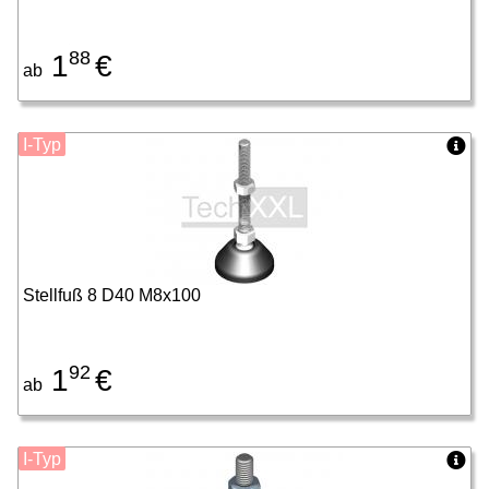
88
1
€
ab
I-Typ
Stellfuß 8 D40 M8x100
92
1
€
ab
I-Typ