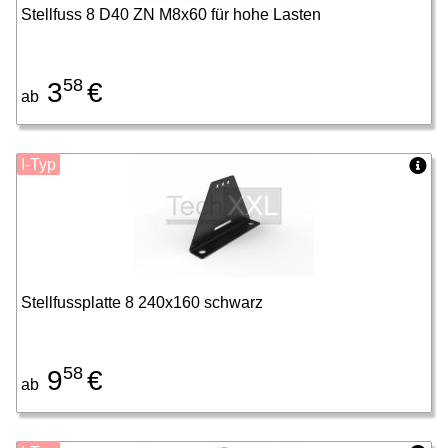
Stellfuss 8 D40 ZN M8x60 für hohe Lasten
58
3
€
ab
I-Typ
Stellfussplatte 8 240x160 schwarz
58
9
€
ab