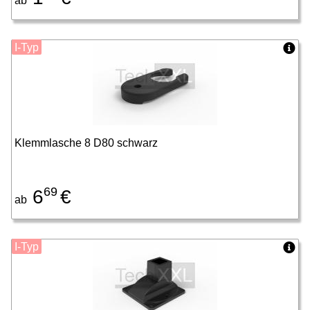
ab
I-Typ
Klemmlasche 8 D80 schwarz
69
6
€
ab
I-Typ