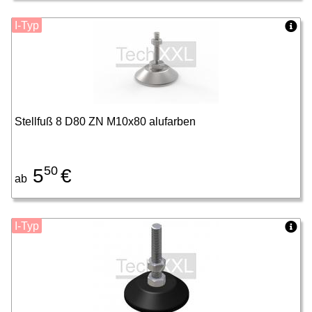
I-Typ
Stellfuß 8 D80 ZN M10x80 alufarben
50
5
€
ab
I-Typ