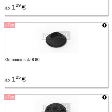
29
1
€
ab
I-Typ
Gummieinsatz 8 80
25
1
€
ab
I-Typ