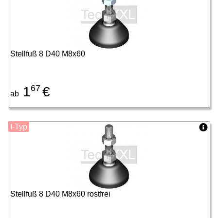
Stellfuß 8 D40 M8x60
67
1
€
ab
I-Typ
Stellfuß 8 D40 M8x60 rostfrei