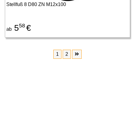
Stellfuß 8 D80 ZN M12x100
58
5
€
ab
1
2