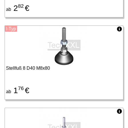
82
2
€
ab
I-Typ
Stellfuß 8 D40 M8x80
76
1
€
ab