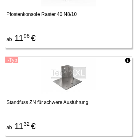
Pfostenkonsole Raster 40 N8/10
98
11
€
ab
I-Typ
Standfuss ZN für schwere Ausführung
32
11
€
ab