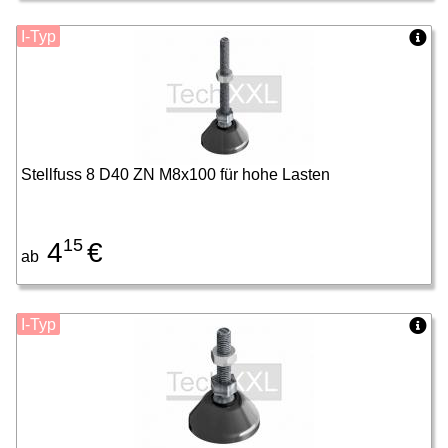
I-Typ
Stellfuss 8 D40 ZN M8x100 für hohe Lasten
15
4
€
ab
I-Typ