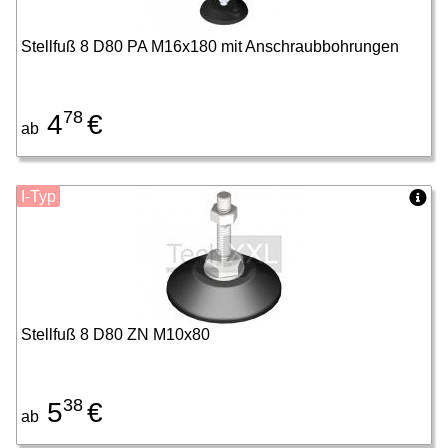
Stellfuß 8 D80 PA M16x180 mit Anschraubbohrungen
78
4
€
ab
I-Typ
Stellfuß 8 D80 ZN M10x80
38
5
€
ab