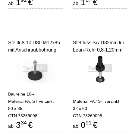
92
67
1
€
1
€
ab
ab
Stellfuß 10 D80 M12x85
Stellfuss SA-D32mm für
mit Anschraubbohrung
Lean-Rohr 0,8-1,20mm
Baureihe 10--
Material PA, ST verzinkt
Material PA / ST verzinkt
80 x 85
32 x 60
CTN 73269098
CTN 73269098
34
91
3
€
0
€
ab
ab