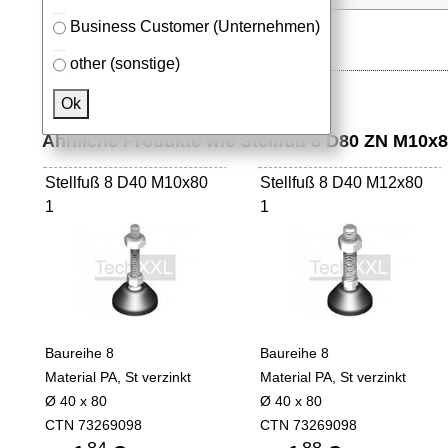
Business Customer (Unternehmen)
other (sonstige)
Ok
Ähnliche Produkte wie Stellfuß 8 D80 ZN M10x
Stellfuß 8 D40 M10x80
Stellfuß 8 D40 M12x80
1
1
Baureihe 8
Baureihe 8
Material PA, St verzinkt
Material PA, St verzinkt
Ø 40 x 80
Ø 40 x 80
CTN 73269098
CTN 73269098