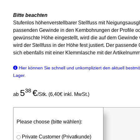
Bitte beachten
Stufenlos höhenverstellbarer Stellfuss mit Neigungsaus
passenden Gewinde in den Kernbohrungen der Profile ode
gewünschte Höhe eingestellt, wird die auf dem Gewinde v
wird der Stellfuss in der Höhe fest justiert. Der passend
sich ebenfalls mit einer Klemmlasche mit der Artikelnum
Hier können Sie schnell und unkompliziert den aktuell bestmög
Lager.
38
5
€
ab
/Stk. (6,40€ inkl. MwSt.)
günstigen Stückpreis anfragen
Please choose (bitte wählen):
⮮
Stk.
in Anfrageliste
Private Customer (Privatkunde)