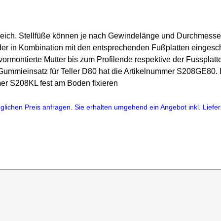
gleich. Stellfüße können je nach Gewindelänge und Durchmesser
r in Kombination mit den entsprechenden Fußplatten eingeschr
ormontierte Mutter bis zum Profilende respektive der Fussplatt
e Gummieinsatz für Teller D80 hat die Artikelnummer S208GE80. D
mer S208KL fest am Boden fixieren
lichen Preis anfragen. Sie erhalten umgehend ein Angebot inkl. Lieferz