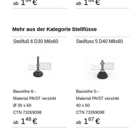
84
88
1
€
1
€
ab
ab
Mehr aus der Kategorie
Stellfüsse
Stellfuß 6 D30 M6x60
Stellfuss 5 D40 M8x60
Baureihe 6--
Baureihe 5--
Material PA/ST verzinkt
Material PA/ST verzinkt
Ø 30 x 60
40 x 60
CTN 73269098
CTN 73269098
48
67
1
€
1
€
ab
ab