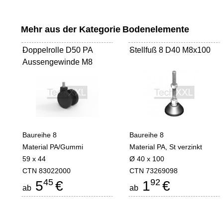
Mehr aus der Kategorie
Bodenelemente
Doppelrolle D50 PA
-
Stellfuß 8 D40 M8x100
-
Aussengewinde M8
Baureihe 8
Baureihe 8
Material PA/Gummi
Material PA, St verzinkt
59 x 44
Ø 40 x 100
CTN 83022000
CTN 73269098
45
92
5
€
1
€
ab
ab