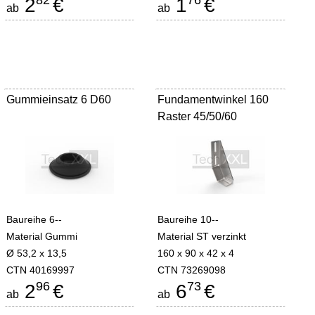
82
76
2
€
1
€
ab
ab
Gummieinsatz 6 D60
Fundamentwinkel 160
Raster 45/50/60
Baureihe 6--
Baureihe 10--
Material Gummi
Material ST verzinkt
Ø 53,2 x 13,5
160 x 90 x 42 x 4
CTN 40169997
CTN 73269098
96
73
2
€
6
€
ab
ab