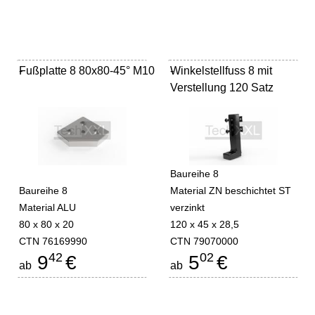
Fußplatte 8 80x80-45° M10
-
Winkelstellfuss 8 mit
-
Verstellung 120 Satz
Baureihe 8
Baureihe 8
Material ZN beschichtet ST
Material ALU
verzinkt
80 x 80 x 20
120 x 45 x 28,5
CTN 76169990
CTN 79070000
42
02
9
€
5
€
ab
ab