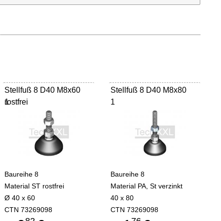
Stellfuß 8 D40 M8x60
Stellfuß 8 D40 M8x80
rostfrei
1
1
Baureihe 8
Baureihe 8
Material ST rostfrei
Material PA, St verzinkt
Ø 40 x 60
40 x 80
CTN 73269098
CTN 73269098