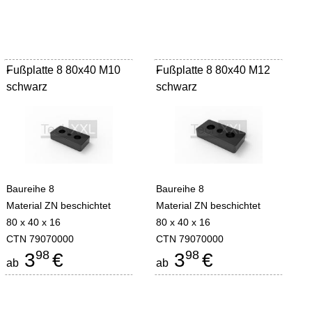
Fußplatte 8 80x40 M10
-
Fußplatte 8 80x40 M12
-
schwarz
schwarz
Baureihe 8
Baureihe 8
Material ZN beschichtet
Material ZN beschichtet
80 x 40 x 16
80 x 40 x 16
CTN 79070000
CTN 79070000
98
98
3
€
3
€
ab
ab