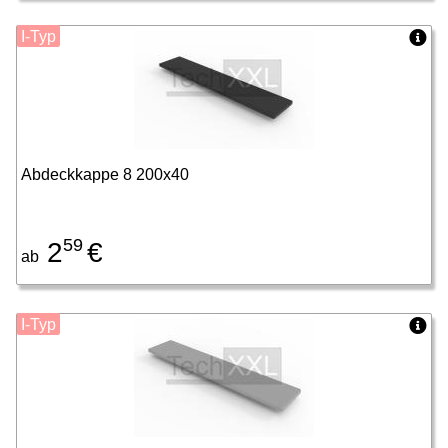
I-Typ
Abdeckkappe 8 200x40
59
2
€
ab
I-Typ