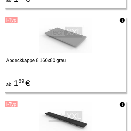
ab
I-Typ
Abdeckkappe 8 160x80 grau
69
1
€
ab
I-Typ