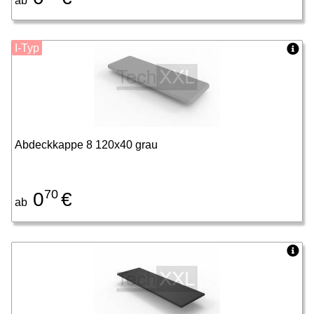
ab
I-Typ
Abdeckkappe 8 120x40 grau
70
0
€
ab