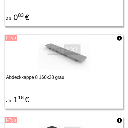
83
0
€
ab
I-Typ
Abdeckkappe 8 160x28 grau
18
1
€
ab
I-Typ