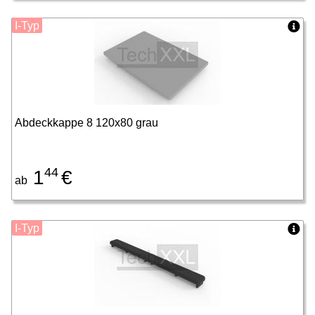
I-Typ
Abdeckkappe 8 120x80 grau
44
1
€
ab
I-Typ