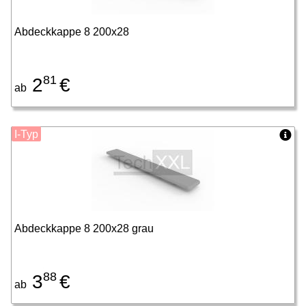
Abdeckkappe 8 200x28
81
2
€
ab
I-Typ
Abdeckkappe 8 200x28 grau
88
3
€
ab