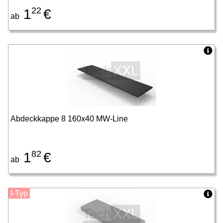
22
1
€
ab
Abdeckkappe 8 160x40 MW-Line
82
1
€
ab
I-Typ