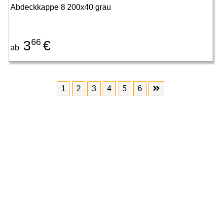
Abdeckkappe 8 200x40 grau
66
3
€
ab
1
2
3
4
5
6