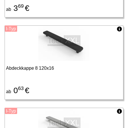
69
3
€
ab
I-Typ
Abdeckkappe 8 120x16
63
0
€
ab
I-Typ