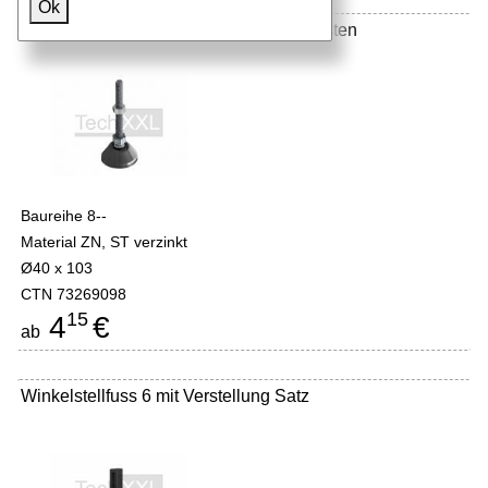
Ok
Stellfuss 8 D40 ZN M8x100 für hohe Lasten
Baureihe 8--
Material ZN, ST verzinkt
Ø40 x 103
CTN 73269098
15
4
€
ab
Winkelstellfuss 6 mit Verstellung Satz