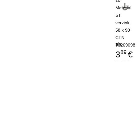
10
Material
ST
verzinkt
58 x 90
CTN
ab
73269098
89
3
€