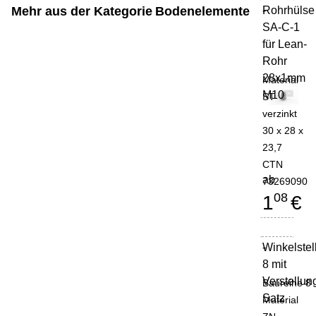
Mehr aus der Kategorie
Bodenelemente
Rohrhülse
-
SA-C-1
für Lean-
Rohr
28x1mm
Material
M10
ST
verzinkt
30 x 28 x
23,7
CTN
ab
73269090
08
1
€
Winkelstel
-
8 mit
Verstellun
Baureihe 8
Satz
Material