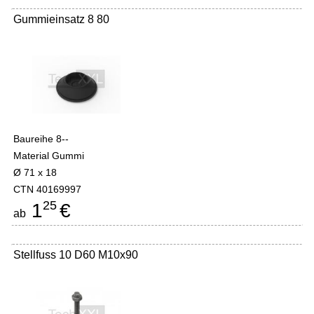
Gummieinsatz 8 80
Baureihe 8--
Material Gummi
Ø 71 x 18
CTN 40169997
25
1
€
ab
Stellfuss 10 D60 M10x90