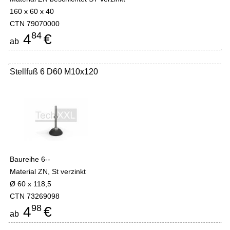
160 x 60 x 40
CTN 79070000
84
4
€
ab
Stellfuß 6 D60 M10x120
Baureihe 6--
Material ZN, St verzinkt
Ø 60 x 118,5
CTN 73269098
98
4
€
ab