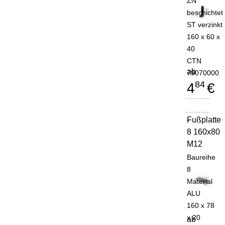
ZN
beschichtet
ST verzinkt
160 x 60 x
40
CTN
ab
79070000
84
4
€
Fußplatte
-
8 160x80
M12
Baureihe
8
Material
ALU
160 x 78
x 20
ab