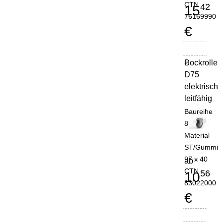
CTN
42
15
76169990
€
Bockrolle
-
D75
elektrisch
leitfähig
Baureihe
8
Material
ST/Gummi
97 x 40
ab
CTN
56
10
83022000
€