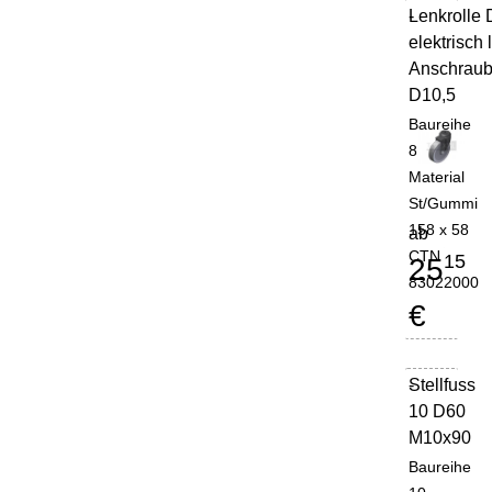
Lenkrolle
-
elektrisch 
Anschrau
D10,5
Baureihe
8
Material
St/Gummi
158 x 58
ab
CTN
15
25
83022000
€
Stellfuss
-
10 D60
M10x90
Baureihe