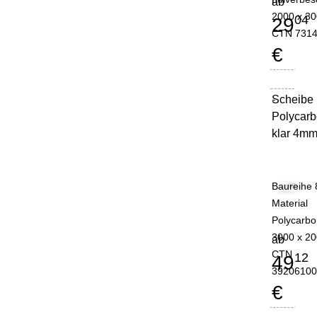
ab
2000 x 3
04
29
CTN 731
€
Scheibe
-
Polycarb
klar 4m
Baureihe 
Material
Polycarbo
3000 x 2
ab
CTN
12
49
3920610
€