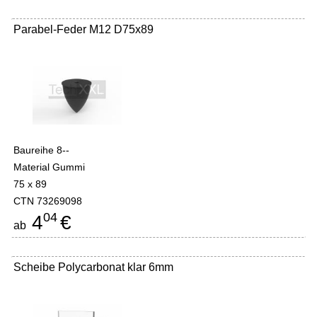
Parabel-Feder M12 D75x89
Baureihe 8--
Material Gummi
75 x 89
CTN 73269098
04
4
€
ab
Scheibe Polycarbonat klar 6mm