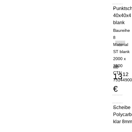
Punktsch
-
40x40x4 
blank
Baureihe
8
Material
ST blank
2000 x
3000
ab
CTN
12
13
7314490
€
Scheibe
-
Polycarb
klar 8m