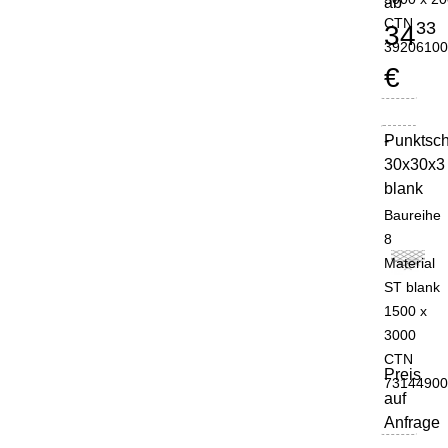
ab
CTN
33
34
3920610
€
Punktsch
-
30x30x3 
blank
Baureihe
8
Material
ST blank
1500 x
3000
CTN
Preis
7314490
auf
Anfrage