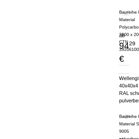
Baureihe 
Material
Polycarbo
3000 x 2
ab
CTN
29
94
3920610
€
Wellengit
-
40x40x4 
RAL sch
pulverbe
Baureihe 
Material 
9005
pulverbes