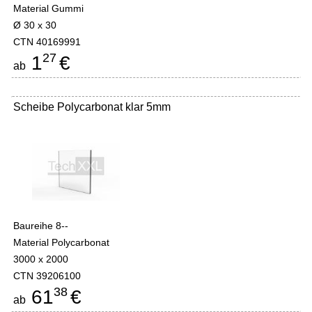
Material Gummi
Ø 30 x 30
CTN 40169991
27
1
€
ab
Scheibe Polycarbonat klar 5mm
Baureihe 8--
Material Polycarbonat
3000 x 2000
CTN 39206100
38
61
€
ab