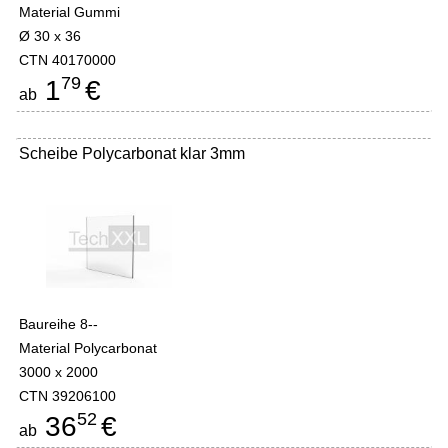
Material Gummi
Ø 30 x 36
CTN 40170000
79
1
€
ab
Scheibe Polycarbonat klar 3mm
Baureihe 8--
Material Polycarbonat
3000 x 2000
CTN 39206100
52
36
€
ab