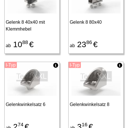
Gelenk 8 40x40 mit
Gelenk 8 80x40
Klemmhebel
88
86
10
€
23
€
ab
ab
I-Typ
I-Typ
Gelenkwinkelsatz 6
Gelenkwinkelsatz 8
74
16
2
€
3
€
ab
ab