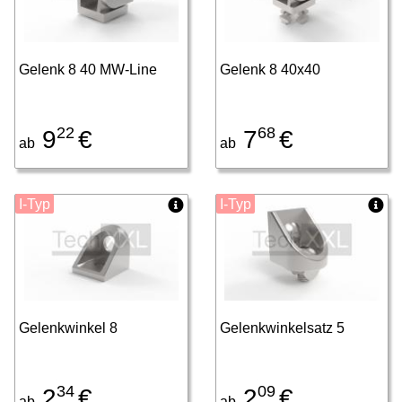
Gelenk 8 40 MW-Line
Gelenk 8 40x40
22
68
9
€
7
€
ab
ab
I-Typ
I-Typ
Gelenkwinkel 8
Gelenkwinkelsatz 5
34
09
2
€
2
€
ab
ab