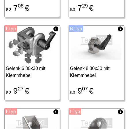
08
29
7
€
7
€
ab
ab
I-Typ
B-Typ
Gelenk 6 30x30 mit
Gelenk 8 30x30 mit
Klemmhebel
Klemmhebel
27
07
9
€
9
€
ab
ab
I-Typ
I-Typ