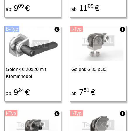
09
09
9
€
11
€
ab
ab
B-Typ
I-Typ
Gelenk 6 20x20 mit
Gelenk 6 30 x 30
Klemmhebel
24
51
9
€
7
€
ab
ab
I-Typ
I-Typ