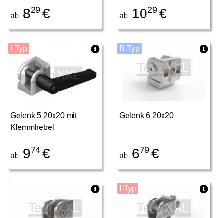
29
29
8
€
10
€
ab
ab
I-Typ
B-Typ
Gelenk 5 20x20 mit
Gelenk 6 20x20
Klemmhebel
74
79
9
€
6
€
ab
ab
I-Typ