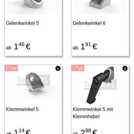
Gelenkwinkel 5
Gelenkwinkel 6
46
91
1
€
1
€
ab
ab
I-Typ
I-Typ
Klemmwinkel 5
Klemmwinkel 5 mit
Klemmhebel
14
98
1
€
2
€
ab
ab