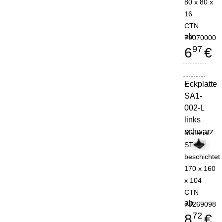
80 x 80 x
16
CTN
ab
79070000
97
6
€
Eckplatte
-
SA1-
002-L
links
schwarz
Material
ST
beschichtet
170 x 160
x 104
CTN
ab
73269098
72
8
€