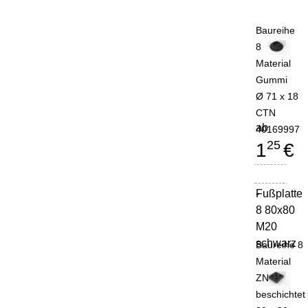
Baureihe
8
Material
Gummi
Ø 71 x 18
CTN
ab
40169997
25
1
€
Fußplatte
-
8 80x80
M20
schwarz
Baureihe 8
Material
ZN
beschichtet