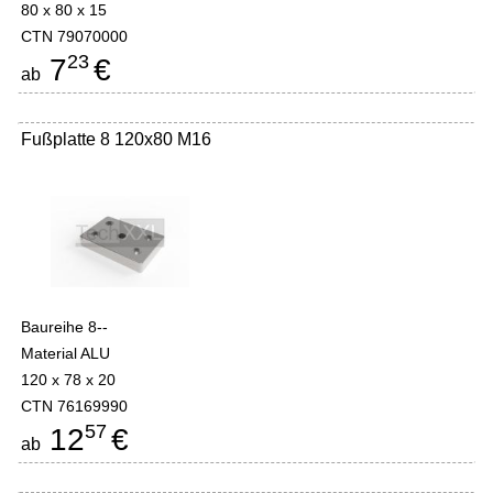
80 x 80 x 15
CTN 79070000
23
7
€
ab
Fußplatte 8 120x80 M16
Baureihe 8--
Material ALU
120 x 78 x 20
CTN 76169990
57
12
€
ab