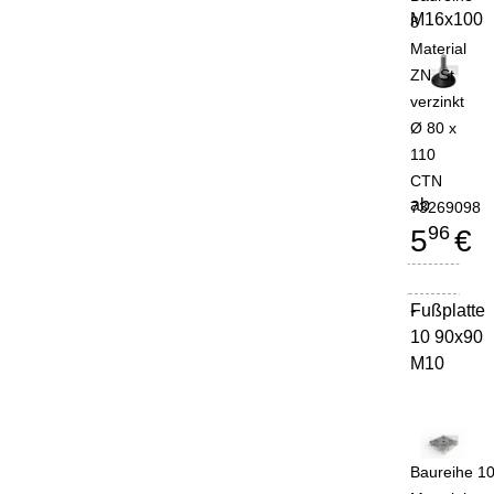
M16x100
8
Material
ZN, St
verzinkt
Ø 80 x
110
CTN
ab
73269098
96
5
€
Fußplatte
-
10 90x90
M10
Baureihe 1