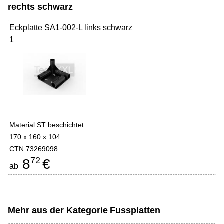
rechts schwarz
Eckplatte SA1-002-L links schwarz
1
Material ST beschichtet
170 x 160 x 104
CTN 73269098
72
8
€
ab
Mehr aus der Kategorie
Fussplatten