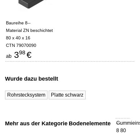
Baureihe 8--
Material ZN beschichtet
80 x 40 x 16
CTN 79070090
98
3
€
ab
Wurde dazu bestellt
Rohrstecksystem
Platte schwarz
Mehr aus der Kategorie
Bodenelemente
Gummiein
-
8 80