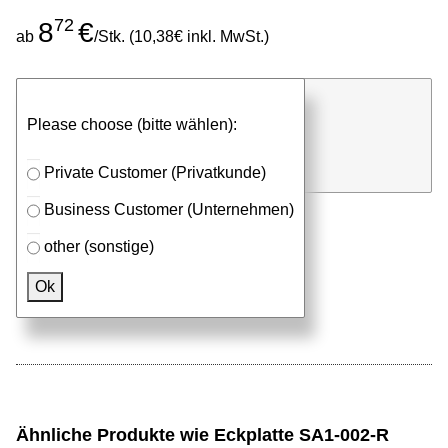
72
8
€
ab
/Stk. (10,38€ inkl. MwSt.)
günstigen Stückpreis anfragen
Please choose (bitte wählen):
⮮
Stk.
in Anfrageliste
Private Customer (Privatkunde)
Business Customer (Unternehmen)
other (sonstige)
Passendes Zubehör
Ok
Aluprofile
Ähnliche Produkte wie Eckplatte SA1-002-R