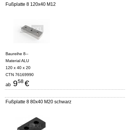
Fußplatte 8 120x40 M12
Baureihe 8--
Material ALU
120 x 40 x 20
CTN 76169990
58
9
€
ab
Fußplatte 8 80x40 M20 schwarz