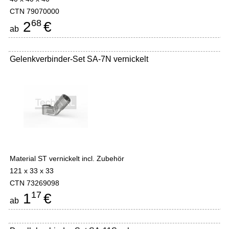
CTN 79070000
68
2
€
ab
Gelenkverbinder-Set SA-7N vernickelt
Material ST vernickelt incl. Zubehör
121 x 33 x 33
CTN 73269098
17
1
€
ab