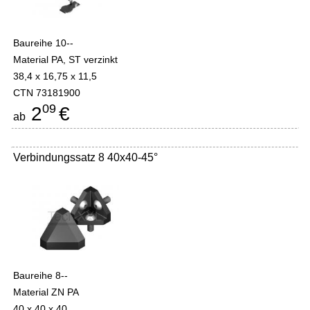
Baureihe 10--
Material PA, ST verzinkt
38,4 x 16,75 x 11,5
CTN 73181900
09
2
€
ab
Verbindungssatz 8 40x40-45°
Baureihe 8--
Material ZN PA
40 x 40 x 40