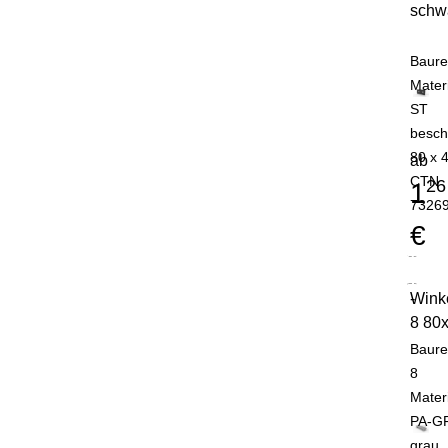
schw
Baure
Mater
ST
besch
80 x 
ab
CTN
26
1
7326
€
Wink
-
8 80
Baure
8
Mater
PA-G
grau