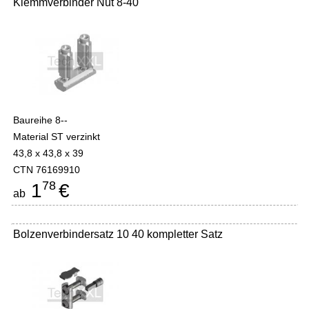
Klemmverbinder Nut 8-40
Baureihe 8--
Material ST verzinkt
43,8 x 43,8 x 39
CTN 76169910
78
1
€
ab
Bolzenverbindersatz 10 40 kompletter Satz