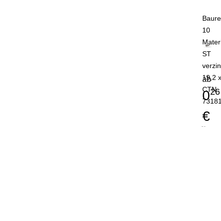
Baure
10
Mater
ST
verzin
19,2 
ab
CTN
26
0
7318
€