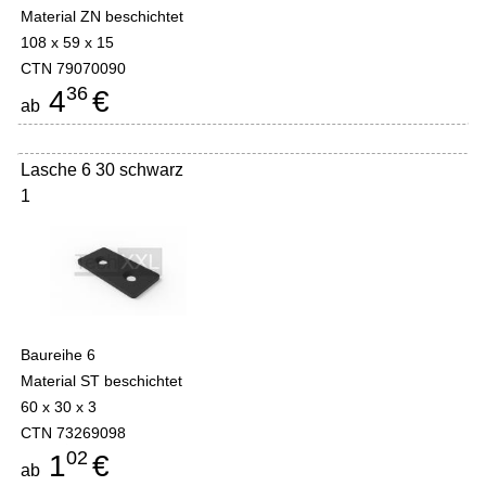
Material ZN beschichtet
108 x 59 x 15
CTN 79070090
36
4
€
ab
Lasche 6 30 schwarz
1
Baureihe 6
Material ST beschichtet
60 x 30 x 3
CTN 73269098
02
1
€
ab