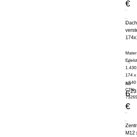
€
Dach
-
verst
174x
Mater
Edels
1.430
174 x
x 140
ab
CTN
23
6
7326
€
Zent
-
M12 