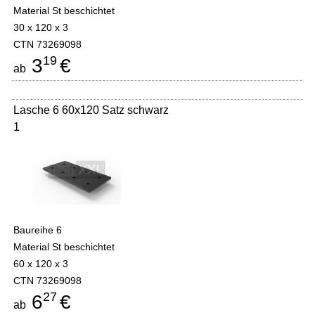
Material St beschichtet
30 x 120 x 3
CTN 73269098
19
3
€
ab
Lasche 6 60x120 Satz schwarz
1
Baureihe 6
Material St beschichtet
60 x 120 x 3
CTN 73269098
27
6
€
ab