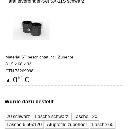
Parallelverbinder-Set SA-11S schwarz
Material ST beschichtet incl. Zubehör
81,5 x 68 x 33
CTN 73269098
61
0
€
ab
Wurde dazu bestellt
20 schwarz
Lasche schwarz
Lasche 120
Lasche 6 60x120
Aluprofile zubehoer
Lasche 60