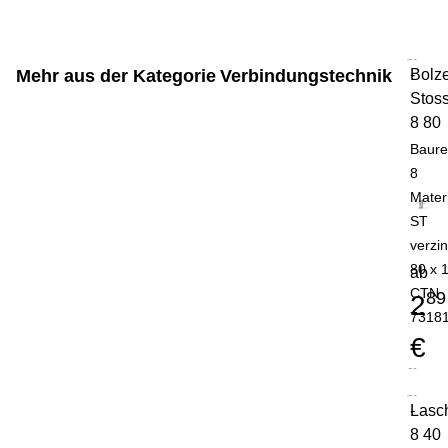
Mehr aus der Kategorie
Verbindungstechnik
Bolz
-
Stoss
8 80
Baure
8
Mater
ST
verzin
80 x 
ab
CTN
89
2
7318
€
Lasc
-
8 40