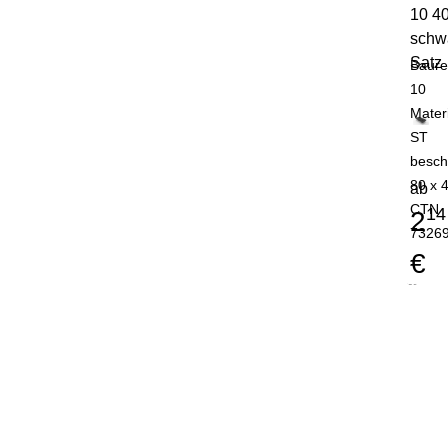
10 4
schw
Satz
Baure
10
Mater
ST
besch
80 x 
ab
CTN
14
2
7326
€