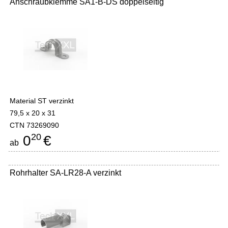
Anschraubklemme SA1-B-DS doppelseitig
Material ST verzinkt
79,5 x 20 x 31
CTN 73269090
20
0
€
ab
Rohrhalter SA-LR28-A verzinkt