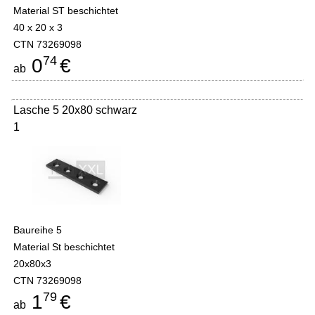
Material ST beschichtet
40 x 20 x 3
CTN 73269098
74
0
€
ab
Lasche 5 20x80 schwarz
1
Baureihe 5
Material St beschichtet
20x80x3
CTN 73269098
79
1
€
ab