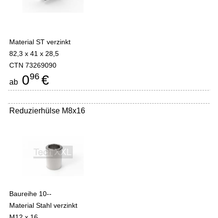
Material ST verzinkt
82,3 x 41 x 28,5
CTN 73269090
96
0
€
ab
Reduzierhülse M8x16
Baureihe 10--
Material Stahl verzinkt
M12 x 16