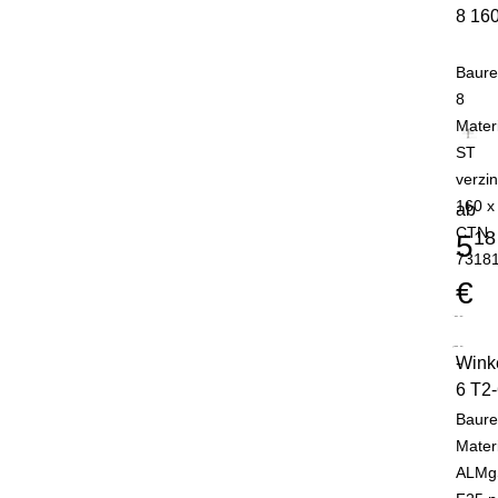
8 16
Baure
8
Mater
ST
verzin
160 x
ab
CTN
18
5
7318
€
Wink
-
6 T2
Baure
Mater
ALMg