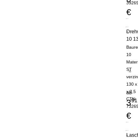
3926
€
Dreh
-
10 1
Baure
10
Mater
ST
verzin
130 x
x 2,5
ab
CTN
91
3
7326
€
Lasc
-