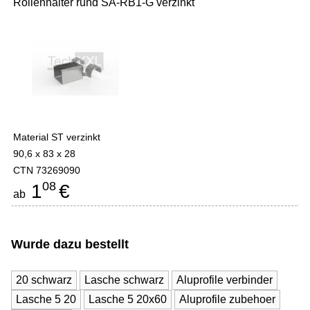
Rollenhalter rund SA-RB1-G verzinkt
Material ST verzinkt
90,6 x 83 x 28
CTN 73269090
08
1
€
ab
Wurde dazu bestellt
20 schwarz
Lasche schwarz
Aluprofile verbinder
Lasche 5 20
Lasche 5 20x60
Aluprofile zubehoer