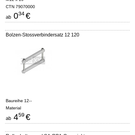
CTN 79070000
34
0
€
ab
Bolzen-Stossverbindersatz 12 120
Baureihe 12--
Material
59
4
€
ab