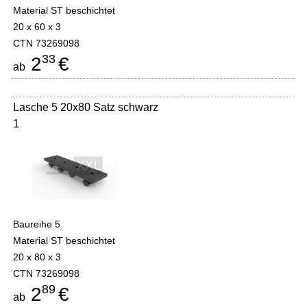
Material ST beschichtet
20 x 60 x 3
CTN 73269098
33
2
€
ab
Lasche 5 20x80 Satz schwarz
1
Baureihe 5
Material ST beschichtet
20 x 80 x 3
CTN 73269098
89
2
€
ab