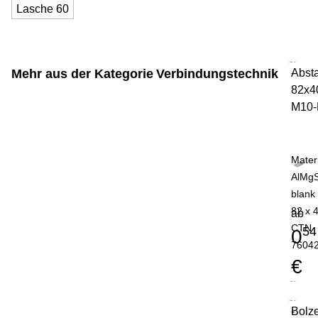
Lasche 60
Mehr aus der Kategorie
Verbindungstechnik
Absta
-
82x4
M10
Mater
AlMgS
blank
82 x 
ab
CTN
54
0
7604
€
Bolz
-