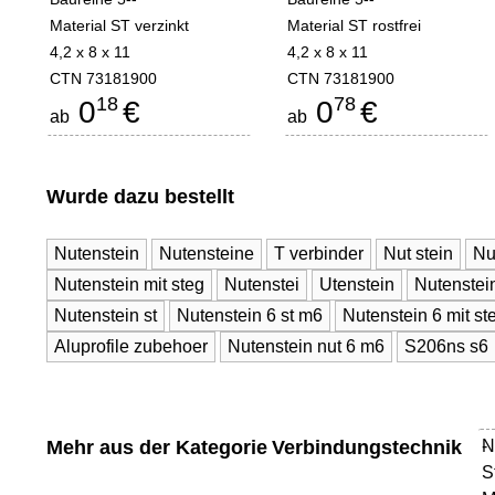
Material ST verzinkt
Material ST rostfrei
4,2 x 8 x 11
4,2 x 8 x 11
CTN 73181900
CTN 73181900
18
78
0
€
0
€
ab
ab
Wurde dazu bestellt
Nutenstein
Nutensteine
T verbinder
Nut stein
Nu
Nutenstein mit steg
Nutenstei
Utenstein
Nutenstei
Nutenstein st
Nutenstein 6 st m6
Nutenstein 6 mit st
Aluprofile zubehoer
Nutenstein nut 6 m6
S206ns s6
Mehr aus der Kategorie
Verbindungstechnik
N
-
S