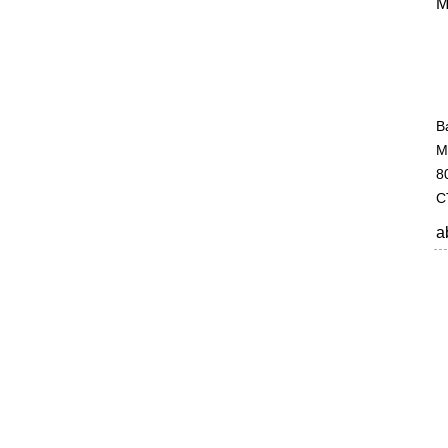
M
B
M
8
C
a