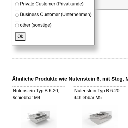
Stk.
in Anfrageliste
Private Customer (Privatkunde)
Business Customer (Unternehmen)
other (sonstige)
Passendes Zubehör
Ok
Aluprofile
Ähnliche Produkte wie Nutenstein 6, mit Steg, 
Nutenstein Typ B 6-20,
Nutenstein Typ B 6-20,
schiebbar M4
1
schiebbar M5
1