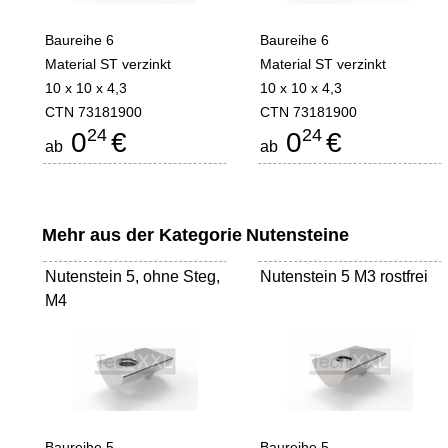
Baureihe 6
Baureihe 6
Material ST verzinkt
Material ST verzinkt
10 x 10 x 4,3
10 x 10 x 4,3
CTN 73181900
CTN 73181900
24
24
0
€
0
€
ab
ab
Mehr aus der Kategorie
Nutensteine
Nutenstein 5, ohne Steg,
Nutenstein 5 M3 rostfrei
M4
Baureihe 5--
Baureihe 5--