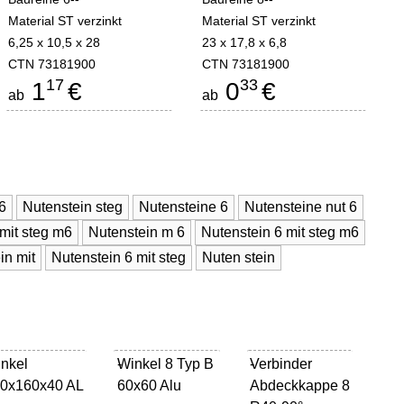
Material ST verzinkt
Material ST verzinkt
6,25 x 10,5 x 28
23 x 17,8 x 6,8
CTN 73181900
CTN 73181900
17
33
1
€
0
€
ab
ab
6
Nutenstein steg
Nutensteine 6
Nutensteine nut 6
mit steg m6
Nutenstein m 6
Nutenstein 6 mit steg m6
in mit
Nutenstein 6 mit steg
Nuten stein
nkel
Winkel 8 Typ B
-
Verbinder
-
0x160x40 AL
60x60 Alu
Abdeckkappe 8