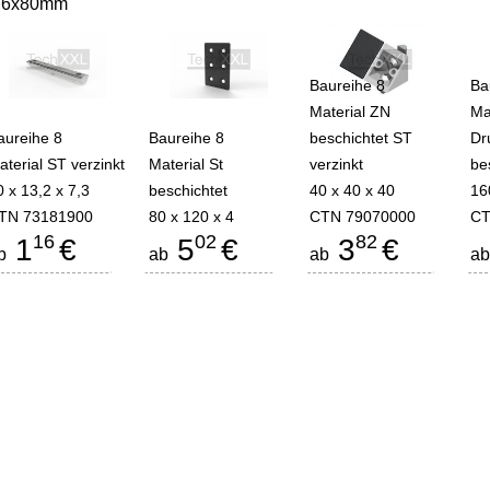
6x80mm
Baureihe 8
Ba
Material ZN
Ma
aureihe 8
Baureihe 8
beschichtet ST
Dr
aterial ST verzinkt
Material St
verzinkt
be
0 x 13,2 x 7,3
beschichtet
40 x 40 x 40
16
TN 73181900
80 x 120 x 4
CTN 79070000
CT
16
02
82
1
€
5
€
3
€
b
ab
ab
a