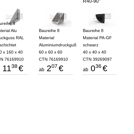
R40-90°
ureihe 8
terial Alu
Baureihe 8
Baureihe 8
uckguss RAL
Material
Material PA-GF
schichtet
Aluminiumdruckguß
schwarz
0 x 160 x 40
60 x 60 x 60
40 x 40 x 40
N 76169910
CTN 76169910
CTN 39269097
38
07
36
11
€
2
€
0
€
b
ab
ab