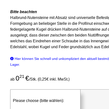
Bitte beachten
Halbrund-Nutensteine mit Absatz sind universelle Befest
Formgebung an beliebiger Stelle in die Profilnut einsch
federgelagerte Kugel drücken Halbrund-Nutensteine auf d
ausgelegt, dass dieser zwischen den beiden Nutöffnung
welches das Eindrehen einer Schraube in das Innengewin
Edelstahl, wobei Kugel und Feder grundsätzlich aus Ede
Hier können Sie schnell und unkompliziert den aktuell bestmög
Lager.
21
0
€
ab
/Stk. (0,25€ inkl. MwSt.)
günstigen Stückpreis anfragen
Please choose (bitte wählen):
⮮