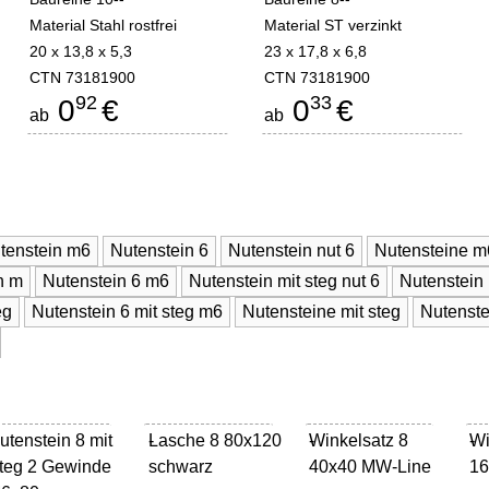
Material Stahl rostfrei
Material ST verzinkt
20 x 13,8 x 5,3
23 x 17,8 x 6,8
CTN 73181900
CTN 73181900
92
33
0
€
0
€
ab
ab
tenstein m6
Nutenstein 6
Nutenstein nut 6
Nutensteine m
n m
Nutenstein 6 m6
Nutenstein mit steg nut 6
Nutenstein 
eg
Nutenstein 6 mit steg m6
Nutensteine mit steg
Nutenste
utenstein 8 mit
Lasche 8 80x120
-
Winkelsatz 8
-
Wi
-
teg 2 Gewinde
schwarz
40x40 MW-Line
16