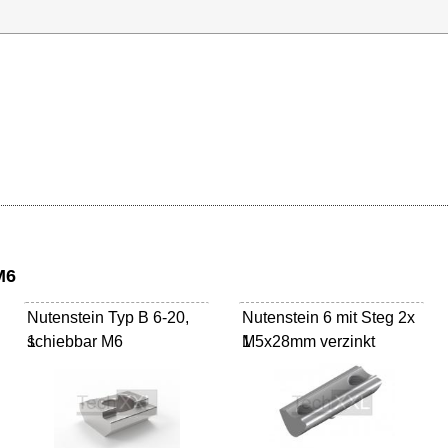
M6
Nutenstein Typ B 6-20,
Nutenstein 6 mit Steg 2x
schiebbar M6
1
M5x28mm verzinkt
1