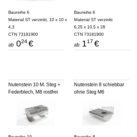
Baureihe 6
Baureihe 6
Material ST verzinkt, 10 x 10 x
Material ST verzinkt
4,3
6,25 x 10,5 x 28
CTN 73181900
CTN 73181900
24
17
0
€
1
€
ab
ab
Nutenstein 10 M. Steg +
Nutenstein 8 schiebbar
Federblech, M8 rostfrei
ohne Steg M6
Baureihe 10--
Baureihe 8--