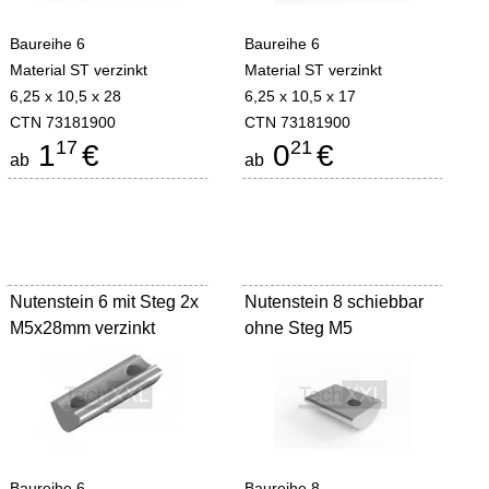
Baureihe 6
Baureihe 6
Material ST verzinkt
Material ST verzinkt
6,25 x 10,5 x 28
6,25 x 10,5 x 17
CTN 73181900
CTN 73181900
17
21
1
€
0
€
ab
ab
Nutenstein 6 mit Steg 2x
Nutenstein 8 schiebbar
M5x28mm verzinkt
ohne Steg M5
Baureihe 6--
Baureihe 8--