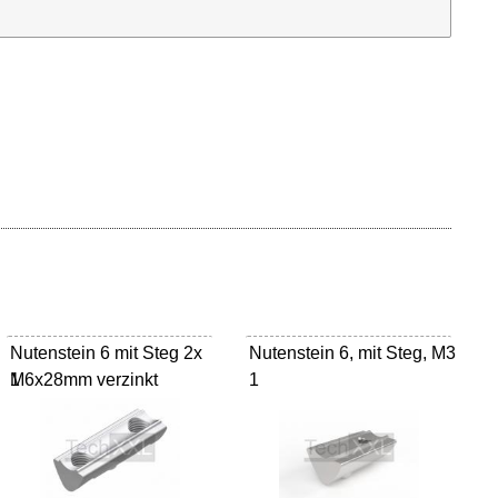
Nutenstein 6 mit Steg 2x
Nutenstein 6, mit Steg, M3
M6x28mm verzinkt
1
1