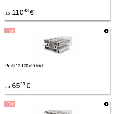
48
110
€
ab
I-Typ
Profil 12 120x60 leicht
29
65
€
ab
I-Typ