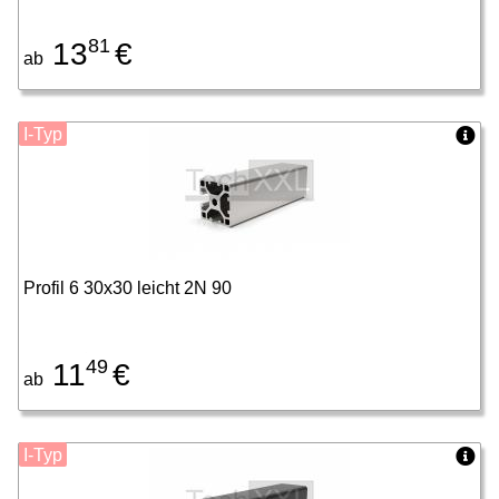
81
13
€
ab
I-Typ
Profil 6 30x30 leicht 2N 90
49
11
€
ab
I-Typ