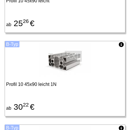
Profil 10 45x90 leicht
26
25
€
ab
B-Typ
Profil 10 45x90 leicht 1N
22
30
€
ab
B-Typ