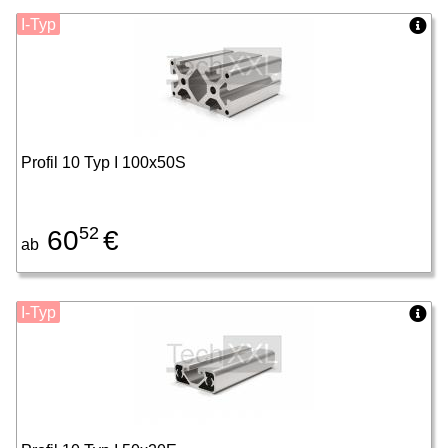
I-Typ
Profil 10 Typ I 100x50S
52
60
€
ab
I-Typ