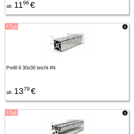
96
11
€
ab
I-Typ
Profil 6 30x30 leicht 4N
79
13
€
ab
I-Typ