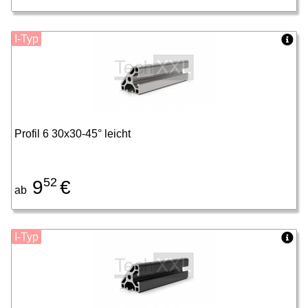
I-Typ
Profil 6 30x30-45° leicht
52
9
€
ab
I-Typ