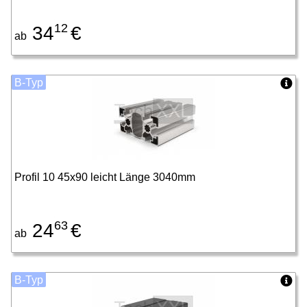
12
34
€
ab
B-Typ
Profil 10 45x90 leicht Länge 3040mm
63
24
€
ab
B-Typ