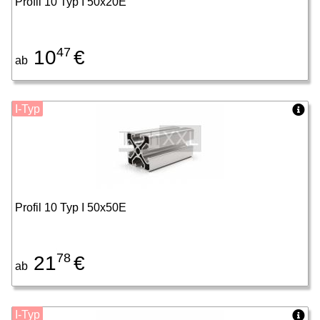
Profil 10 Typ I 50x20E
47
10
€
ab
I-Typ
Profil 10 Typ I 50x50E
78
21
€
ab
I-Typ