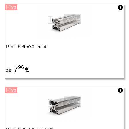
I-Typ
Profil 6 30x30 leicht
96
7
€
ab
I-Typ