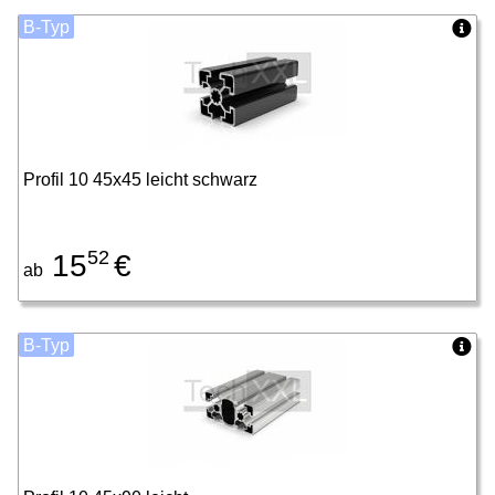
B-Typ
Profil 10 45x45 leicht schwarz
52
15
€
ab
B-Typ