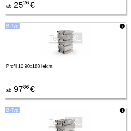
26
25
€
ab
B-Typ
Profil 10 90x180 leicht
86
97
€
ab
B-Typ