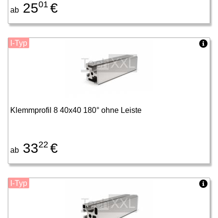
01
25
€
ab
I-Typ
Klemmprofil 8 40x40 180° ohne Leiste
22
33
€
ab
I-Typ