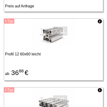
Preis auf Anfrage
I-Typ
Profil 12 60x60 leicht
88
36
€
ab
I-Typ