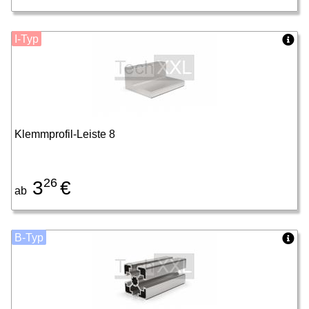
I-Typ
Klemmprofil-Leiste 8
26
3
€
ab
B-Typ