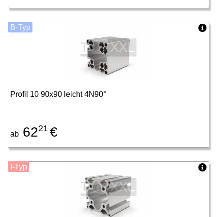
B-Typ
Profil 10 90x90 leicht 4N90°
21
62
€
ab
I-Typ