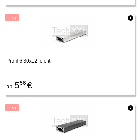
I-Typ
Profil 6 30x12 leicht
56
5
€
ab
I-Typ