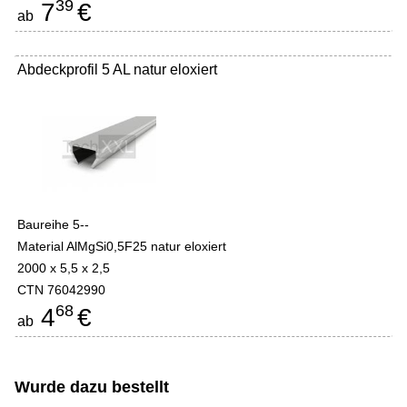
39
7
€
ab
Abdeckprofil 5 AL natur eloxiert
Baureihe 5--
Material AlMgSi0,5F25 natur eloxiert
2000 x 5,5 x 2,5
CTN 76042990
68
4
€
ab
Wurde dazu bestellt