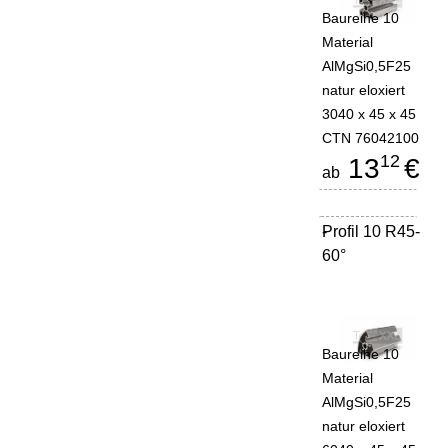
Baureihe 10
Material
AlMgSi0,5F25
natur eloxiert
3040 x 45 x 45
CTN 76042100
12
13
€
ab
Profil 10 R45-
-
60°
Baureihe 10
Material
AlMgSi0,5F25
natur eloxiert