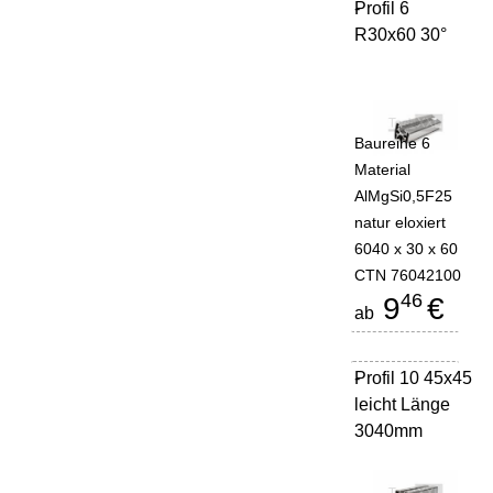
Profil 6
-
R30x60 30°
Baureihe 6
Material
AlMgSi0,5F25
natur eloxiert
6040 x 30 x 60
CTN 76042100
46
9
€
ab
Profil 10 45x45
-
leicht Länge
3040mm