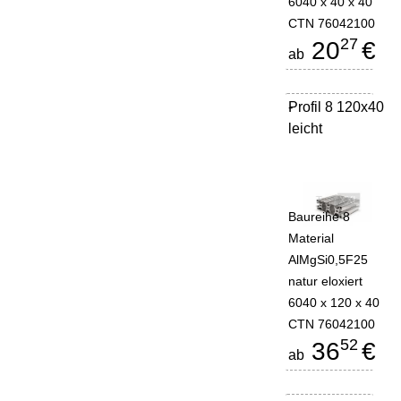
6040 x 40 x 40
CTN 76042100
27
20
€
ab
Profil 8 120x40
-
leicht
Baureihe 8
Material
AlMgSi0,5F25
natur eloxiert
6040 x 120 x 40
CTN 76042100
52
36
€
ab