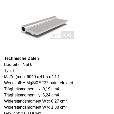
Technische Daten
Baureihe: Nut 6
Typ: I
Maße (mm): 6040 x 41,5 x 14,1
Werkstoff: AlMgSi0,5F25 natur eloxiert
Trägheitsmoment I x: 0,19 cm4
Trägheitsmoment I y: 3,24 cm4
Widerstandsmoment W x: 0,27 cm³
Widerstandsmoment W y: 1,38 cm³
Gewicht: 0,603 Kg/m