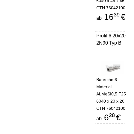
6040 x 45 x 45
CTN 76042100
39
16
€
ab
Profil 6 20x20
-
2N90 Typ B
Baureihe 6
Material
ALMgSI0,5 F25
6040 x 20 x 20
CTN 76042100
28
6
€
ab