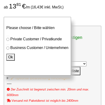
81
13
€
ab
/m (16,43€ inkl. MwSt.)
Stangen
Zuschnitt
Please choose / Bitte wählen
günstigen
bei Zuschnitten (inkl. Sägeschnitt)
Private Customer / Privatkunde
Stückpreis anfragen
Business Customer / Unternehmen
⮮
Ok
Stk. x
mm (Millimeter)
in Anfrageliste
optional Bearbeitung hinzufügen
----
Der Zuschnitt ist begrenzt zwischen min. 20mm und max.
6000mm
Versand mit Paketdienst ist möglich bis 2400mm