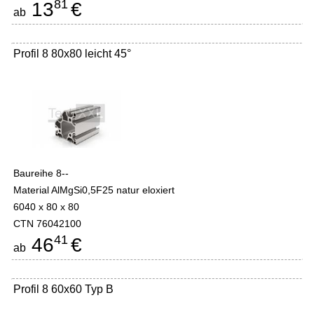
81
13
€
ab
Profil 8 80x80 leicht 45°
Baureihe 8--
Material AlMgSi0,5F25 natur eloxiert
6040 x 80 x 80
CTN 76042100
41
46
€
ab
Profil 8 60x60 Typ B