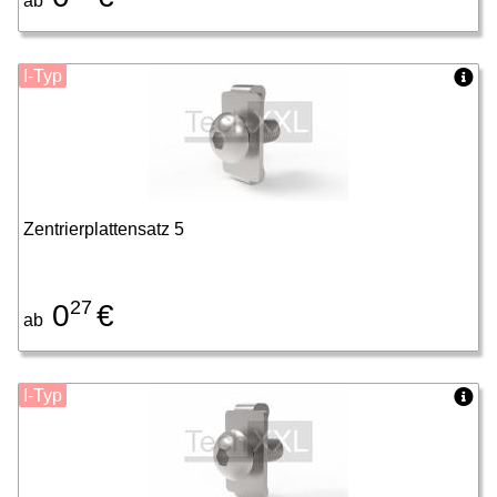
ab
I-Typ
Zentrierplattensatz 5
27
0
€
ab
I-Typ