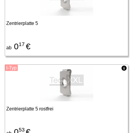
Zentrierplatte 5
17
0
€
ab
I-Typ
Zentrierplatte 5 rostfrei
53
0
€