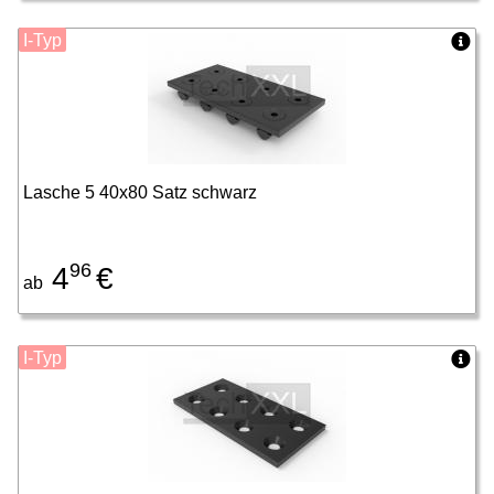
I-Typ
Lasche 5 40x80 Satz schwarz
96
4
€
ab
I-Typ