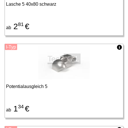
Lasche 5 40x80 schwarz
81
2
€
ab
I-Typ
Potentialausgleich 5
34
1
€
ab