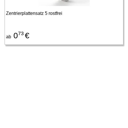
Zentrierplattensatz 5 rostfrei
73
0
€
ab