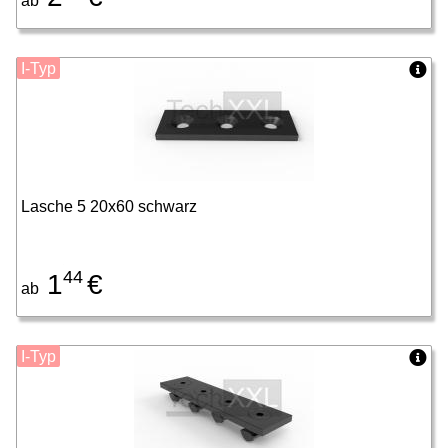
ab
I-Typ
Lasche 5 20x60 schwarz
44
1
€
ab
I-Typ