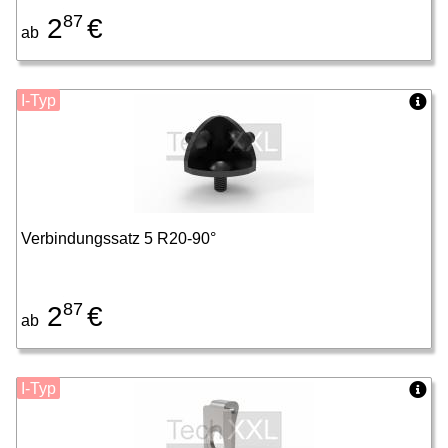
87
2
€
ab
I-Typ
Verbindungssatz 5 R20-90°
87
2
€
ab
I-Typ