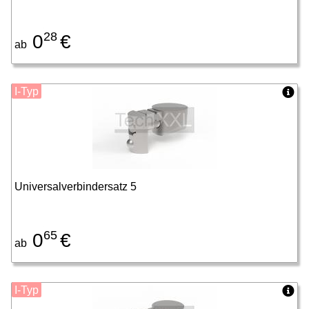
28
0
€
ab
I-Typ
Universalverbindersatz 5
65
0
€
ab
I-Typ