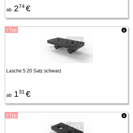
74
2
€
ab
I-Typ
Lasche 5 20 Satz schwarz
31
1
€
ab
I-Typ