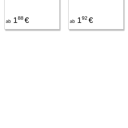
88
92
1
€
1
€
ab
ab