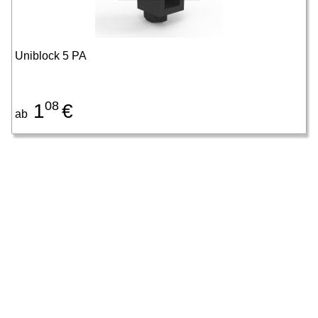
Uniblock 5 PA
08
1
€
ab