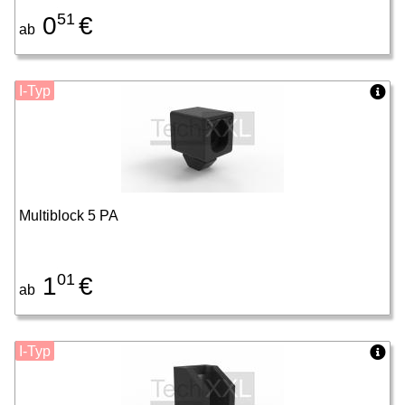
51
0
€
ab
I-Typ
Multiblock 5 PA
01
1
€
ab
I-Typ