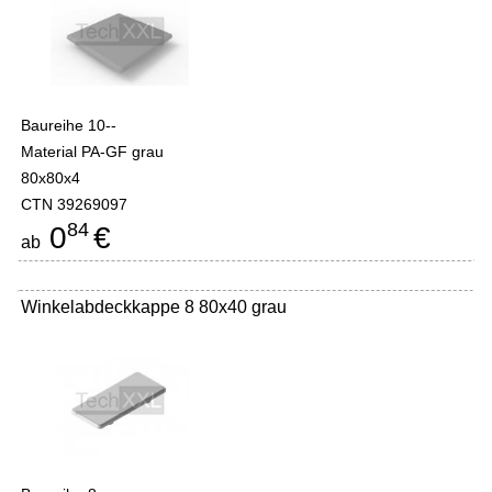
Baureihe 10--
Material PA-GF grau
80x80x4
CTN 39269097
84
0
€
ab
Winkelabdeckkappe 8 80x40 grau