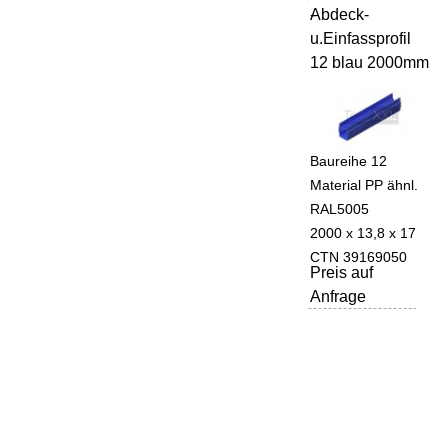
Abdeck-
-
u.Einfassprofil
12 blau 2000mm
Baureihe 12
Material PP ähnl.
RAL5005
2000 x 13,8 x 17
CTN 39169050
Preis auf
Anfrage