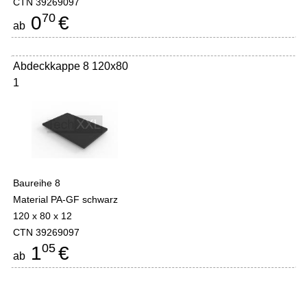
CTN 39269097
70
0
€
ab
Abdeckkappe 8 120x80
1
Baureihe 8
Material PA-GF schwarz
120 x 80 x 12
CTN 39269097
05
1
€
ab