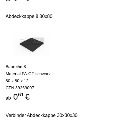
Abdeckkappe 8 80x80
Baureihe 8--
Material PA-GF schwarz
80 x 80 x 12
CTN 39269097
61
0
€
ab
Verbinder Abdeckkappe 30x30x30