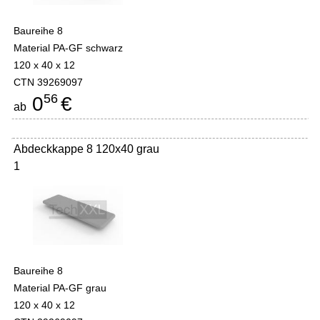
Baureihe 8
Material PA-GF schwarz
120 x 40 x 12
CTN 39269097
56
0
€
ab
Abdeckkappe 8 120x40 grau
1
Baureihe 8
Material PA-GF grau
120 x 40 x 12