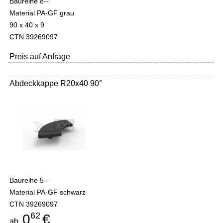
Baureihe 8--
Material PA-GF grau
90 x 40 x 9
CTN 39269097
Preis auf Anfrage
Abdeckkappe R20x40 90°
Baureihe 5--
Material PA-GF schwarz
CTN 39269097
62
0
€
ab