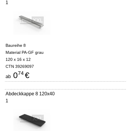
1
Baureihe 8
Material PA-GF grau
120 x 16 x 12
CTN 39269097
74
0
€
ab
Abdeckkappe 8 120x40
1