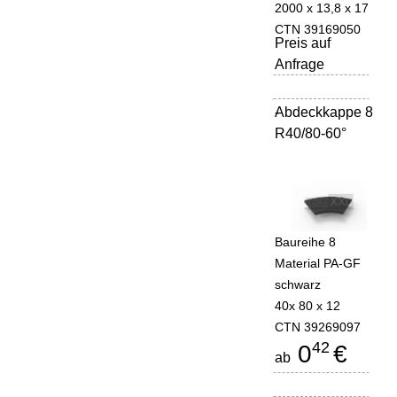
2000 x 13,8 x 17
CTN 39169050
Preis auf
Anfrage
Abdeckkappe 8
-
R40/80-60°
Baureihe 8
Material PA-GF
schwarz
40x 80 x 12
CTN 39269097
42
0
€
ab