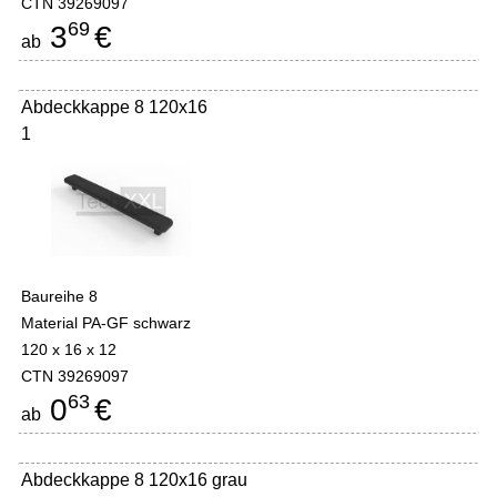
CTN 39269097
69
3
€
ab
Abdeckkappe 8 120x16
1
Baureihe 8
Material PA-GF schwarz
120 x 16 x 12
CTN 39269097
63
0
€
ab
Abdeckkappe 8 120x16 grau