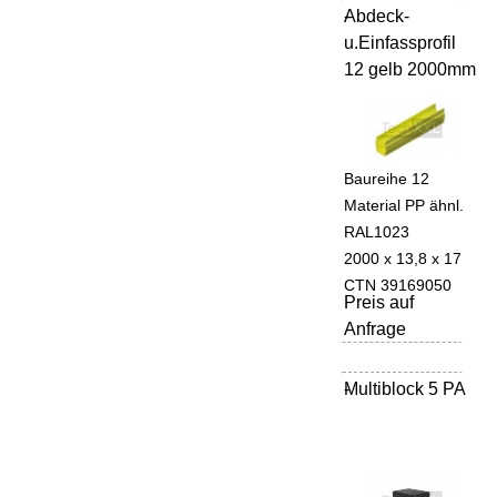
Abdeck-
-
u.Einfassprofil
12 gelb 2000mm
Baureihe 12
Material PP ähnl.
RAL1023
2000 x 13,8 x 17
CTN 39169050
Preis auf
Anfrage
Multiblock 5 PA
-