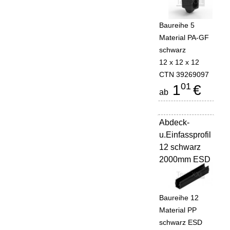
Baureihe 5
Material PA-GF
schwarz
12 x 12 x 12
CTN 39269097
01
1
€
ab
Abdeck-
-
u.Einfassprofil
12 schwarz
2000mm ESD
Baureihe 12
Material PP
schwarz ESD