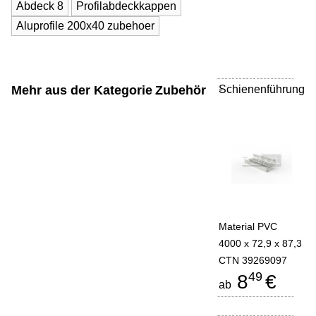
Abdeck 8
Profilabdeckkappen
Aluprofile 200x40 zubehoer
Mehr aus der Kategorie
Zubehör
Schienenführung
-
Material PVC
4000 x 72,9 x 87,3
CTN 39269097
49
8
€
ab