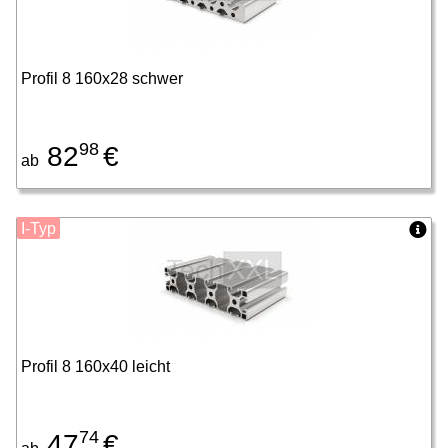
Profil 8 160x28 schwer
98
82
€
ab
I-Typ
Profil 8 160x40 leicht
74
47
€