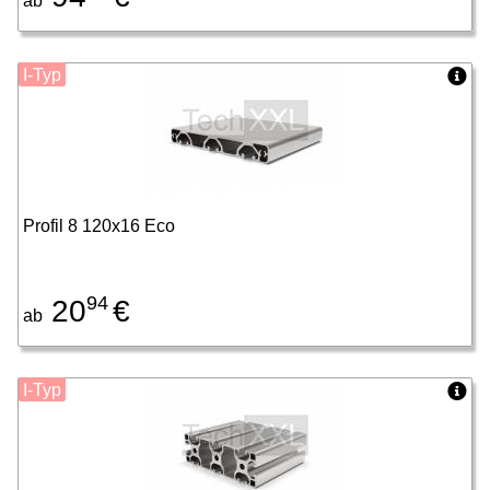
ab
I-Typ
Profil 8 120x16 Eco
94
20
€
ab
I-Typ