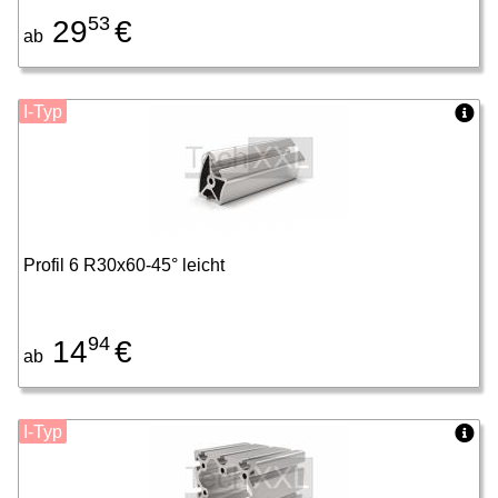
53
29
€
ab
I-Typ
Profil 6 R30x60-45° leicht
94
14
€
ab
I-Typ