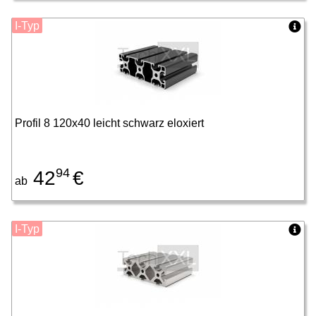
I-Typ
Profil 8 120x40 leicht schwarz eloxiert
94
42
€
ab
I-Typ