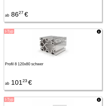
27
86
€
ab
I-Typ
Profil 8 120x80 schwer
23
101
€
ab
I-Typ