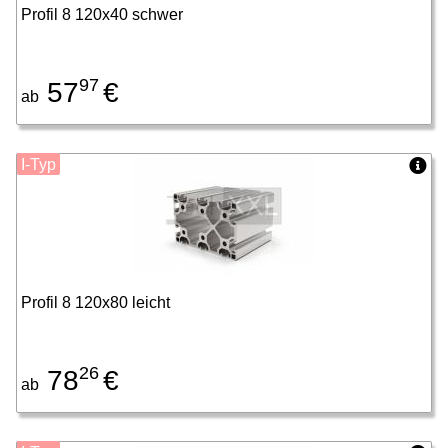
Profil 8 120x40 schwer
97
57
€
ab
I-Typ
Profil 8 120x80 leicht
26
78
€
ab