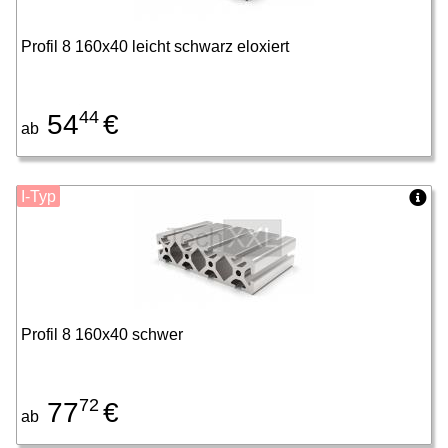
Profil 8 160x40 leicht schwarz eloxiert
44
54
€
ab
I-Typ
Profil 8 160x40 schwer
72
77
€
ab