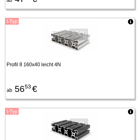
ab
I-Typ
Profil 8 160x40 leicht 4N
53
56
€
ab
I-Typ