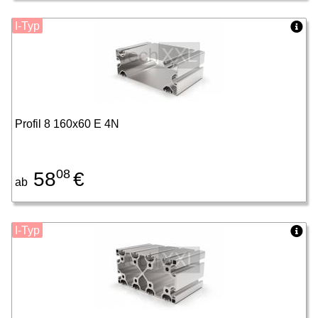
I-Typ
Profil 8 160x60 E 4N
08
58
€
ab
I-Typ