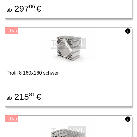
06
297
€
ab
I-Typ
Profil 8 160x160 schwer
81
215
€
ab
I-Typ