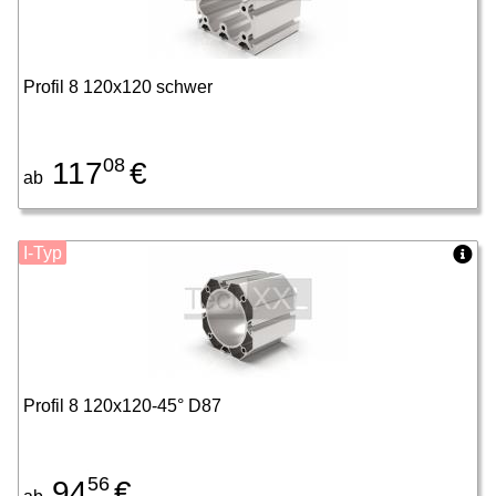
Profil 8 120x120 schwer
08
117
€
ab
I-Typ
Profil 8 120x120-45° D87
56
94
€