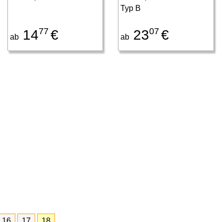
Typ B
77
07
14
€
23
€
ab
ab
16
17
18