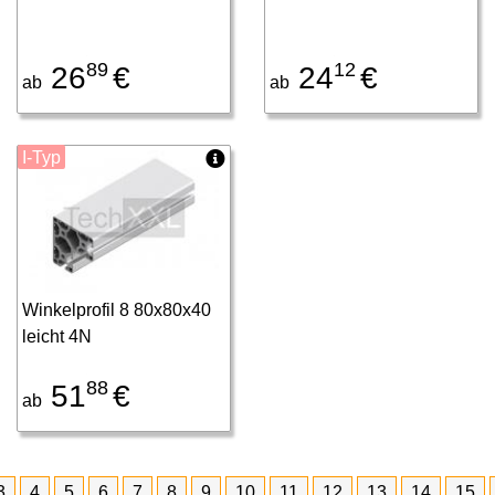
89
12
26
€
24
€
ab
ab
I-Typ
Winkelprofil 8 80x80x40
leicht 4N
88
51
€
ab
3
4
5
6
7
8
9
10
11
12
13
14
15