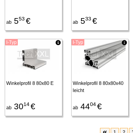
53
33
5
€
5
€
ab
ab
I-Typ
I-Typ
Winkelprofil 8 80x80 E
Winkelprofil 8 80x80x40
leicht
14
04
30
€
44
€
ab
ab
1
2