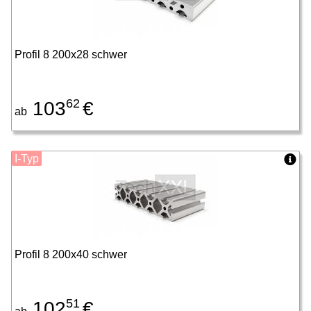
Profil 8 200x28 schwer
62
103
€
ab
I-Typ
Profil 8 200x40 schwer
51
102
€