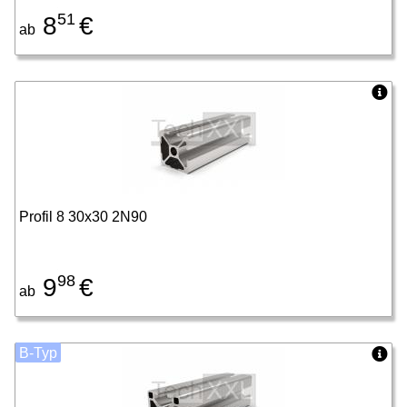
51
8
€
ab
Profil 8 30x30 2N90
98
9
€
ab
B-Typ