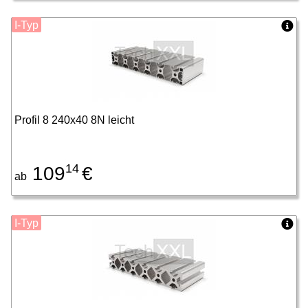
I-Typ
Profil 8 240x40 8N leicht
14
109
€
ab
I-Typ