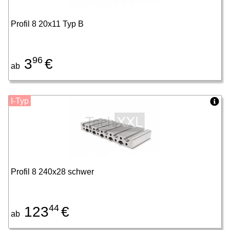
Profil 8 20x11 Typ B
96
3
€
ab
I-Typ
Profil 8 240x28 schwer
44
123
€
ab