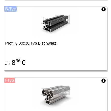
B-Typ
Profil 8 30x30 Typ B schwarz
36
8
€
ab
I-Typ