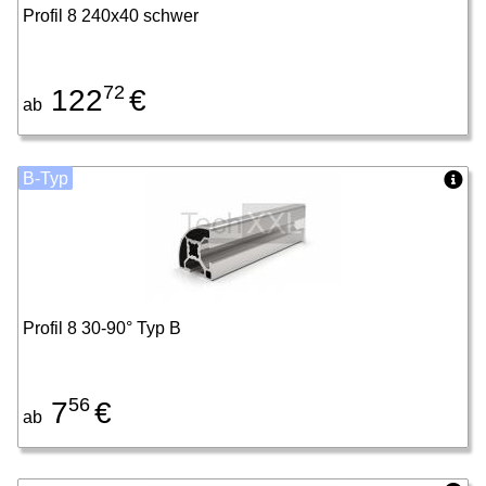
Profil 8 240x40 schwer
72
122
€
ab
B-Typ
Profil 8 30-90° Typ B
56
7
€
ab