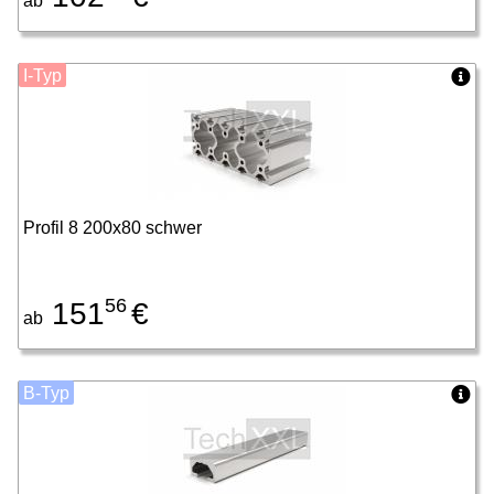
ab
I-Typ
Profil 8 200x80 schwer
56
151
€
ab
B-Typ