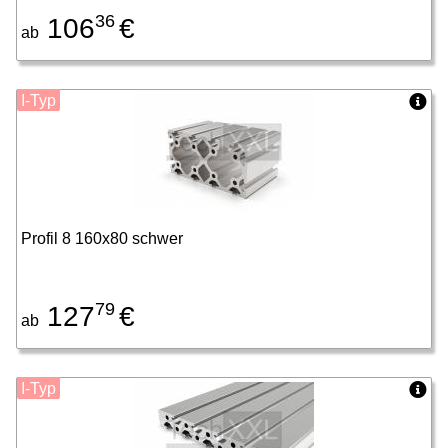
36
106
€
ab
I-Typ
Profil 8 160x80 schwer
79
127
€
ab
I-Typ