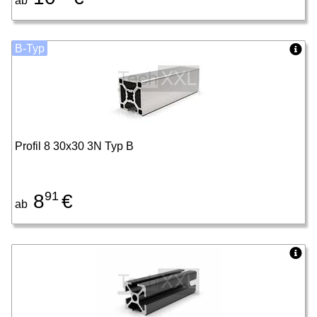
ab
B-Typ
Profil 8 30x30 3N Typ B
91
8
€
ab