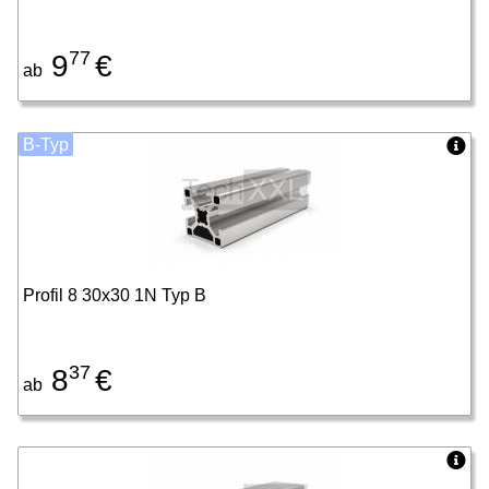
77
9
€
ab
B-Typ
Profil 8 30x30 1N Typ B
37
8
€
ab