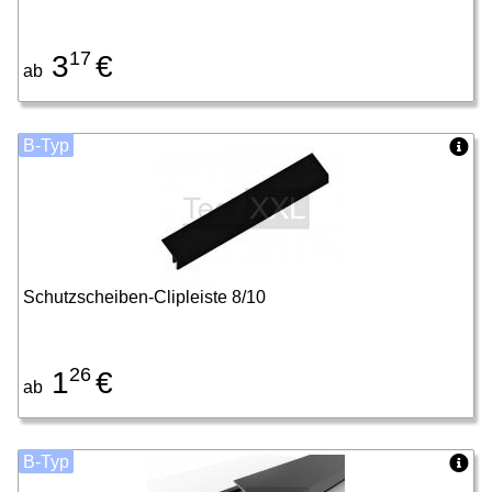
17
3
€
ab
B-Typ
Schutzscheiben-Clipleiste 8/10
26
1
€
ab
B-Typ