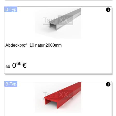
B-Typ
Abdeckprofil 10 natur 2000mm
66
0
€
ab
B-Typ