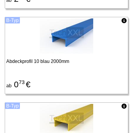
ab
B-Typ
Abdeckprofil 10 blau 2000mm
73
0
€
ab
B-Typ