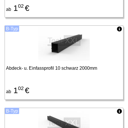
02
1
€
ab
B-Typ
Abdeck- u. Einfassprofil 10 schwarz 2000mm
02
1
€
ab
B-Typ