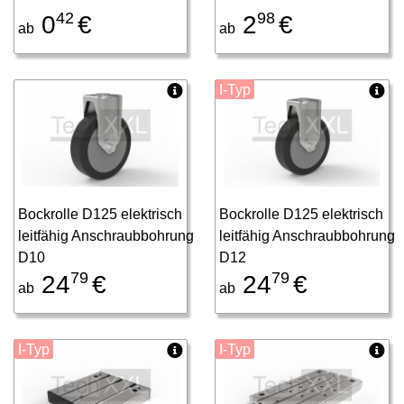
42
98
0
€
2
€
ab
ab
I-Typ
Bockrolle D125 elektrisch
Bockrolle D125 elektrisch
leitfähig Anschraubbohrung
leitfähig Anschraubbohrung
D10
D12
79
79
24
€
24
€
ab
ab
I-Typ
I-Typ