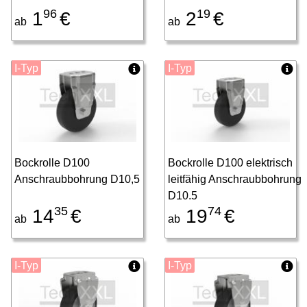
96
19
1
€
2
€
ab
ab
I-Typ
I-Typ
Bockrolle D100
Bockrolle D100 elektrisch
Anschraubbohrung D10,5
leitfähig Anschraubbohrung
D10,5
35
74
14
€
19
€
ab
ab
I-Typ
I-Typ