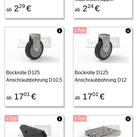
29
24
2
€
2
€
ab
ab
I-Typ
Bockrolle D125
Bockrolle D125
Anschraubbohrung D10,5
Anschraubbohrung D12
01
01
17
€
17
€
ab
ab
I-Typ
I-Typ