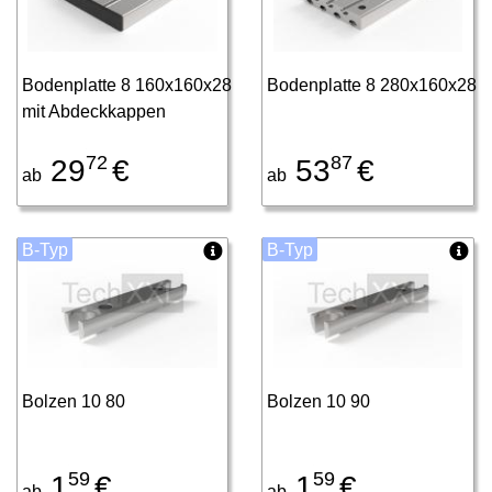
Bodenplatte 8 160x160x28
Bodenplatte 8 280x160x28
mit Abdeckkappen
72
87
29
€
53
€
ab
ab
B-Typ
B-Typ
Bolzen 10 80
Bolzen 10 90
59
59
1
€
1
€
ab
ab