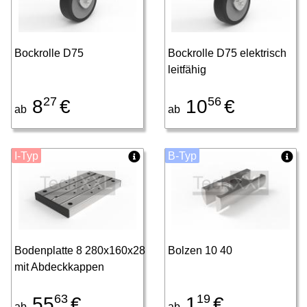
Bockrolle D75
Bockrolle D75 elektrisch
leitfähig
27
56
8
€
10
€
ab
ab
I-Typ
B-Typ
Bodenplatte 8 280x160x28
Bolzen 10 40
mit Abdeckkappen
63
19
55
€
1
€
ab
ab