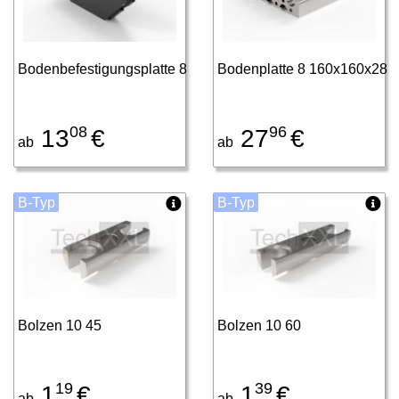
Bodenbefestigungsplatte 8
Bodenplatte 8 160x160x28
08
96
13
€
27
€
ab
ab
B-Typ
B-Typ
Bolzen 10 45
Bolzen 10 60
19
39
1
€
1
€
ab
ab