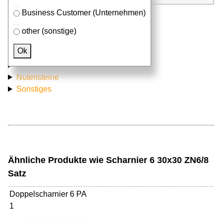
Business Customer (Unternehmen)
other (sonstige)
Passendes Zubehör
Ok
Aluprofile
Hammermuttern
Nutensteine
Sonstiges
Ähnliche Produkte wie Scharnier 6 30x30 ZN6/8
Satz
Doppelscharnier 6 PA
1