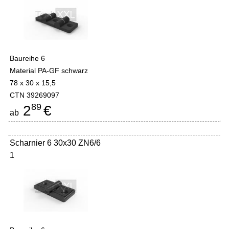
Baureihe 6
Material PA-GF schwarz
78 x 30 x 15,5
CTN 39269097
89
2
€
ab
Scharnier 6 30x30 ZN6/6
1