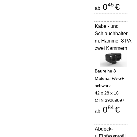
45
0
€
ab
Kabel- und
-
Schlauchhalter
m. Hammer 8 PA
zwei Kammern
Baureihe 8
Material PA-GF
schwarz
42 x 28 x 16
CTN 39269097
84
0
€
ab
Abdeck-
-
u.Einfassprofil