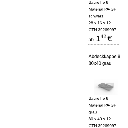
Baureihe 8
Material PA-GF
schwarz
28 x 16 x 12
CTN 39269097
42
1
€
ab
Abdeckkappe 8
-
80x40 grau
Baureihe 8
Material PA-GF
grau
80 x 40 x 12
CTN 39269097