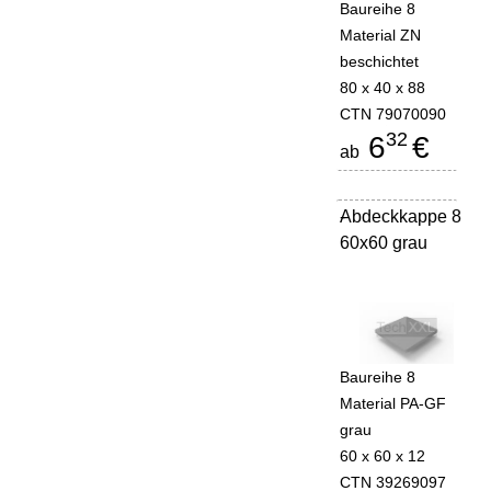
Baureihe 8
Material ZN
beschichtet
80 x 40 x 88
CTN 79070090
32
6
€
ab
Abdeckkappe 8
-
60x60 grau
Baureihe 8
Material PA-GF
grau
60 x 60 x 12
CTN 39269097