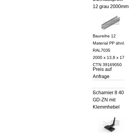
12 grau 2000mm
Baureihe 12
Material PP ähnl.
RAL7035
2000 x 13,8 x 17
CTN 39169050
Preis auf
Anfrage
Scharnier 8 40
-
GD-ZN mit
Klemmhebel