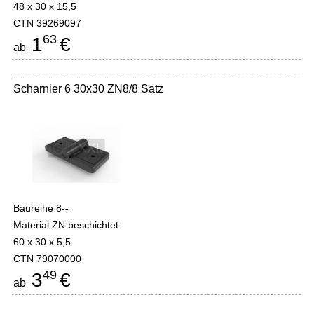
48 x 30 x 15,5
CTN 39269097
63
1
€
ab
Scharnier 6 30x30 ZN8/8 Satz
Baureihe 8--
Material ZN beschichtet
60 x 30 x 5,5
CTN 79070000
49
3
€
ab