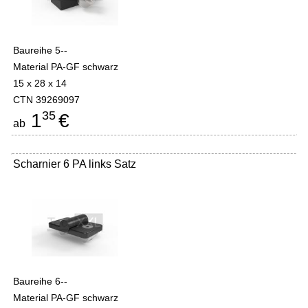
Baureihe 5--
Material PA-GF schwarz
15 x 28 x 14
CTN 39269097
35
1
€
ab
Scharnier 6 PA links Satz
Baureihe 6--
Material PA-GF schwarz