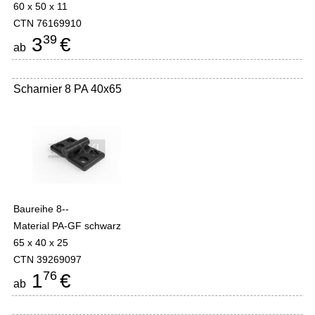
60 x 50 x 11
CTN 76169910
39
3
€
ab
Scharnier 8 PA 40x65
Baureihe 8--
Material PA-GF schwarz
65 x 40 x 25
CTN 39269097
76
1
€
ab