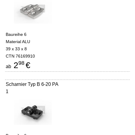
Baureihe 6
Material ALU
39 x 33 x 8
CTN 76169910
98
2
€
ab
Scharnier Typ B 6-20 PA
1