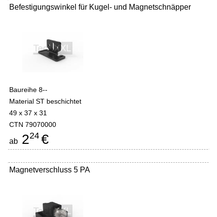
Befestigungswinkel für Kugel- und Magnetschnäpper
Baureihe 8--
Material ST beschichtet
49 x 37 x 31
CTN 79070000
24
2
€
ab
Magnetverschluss 5 PA