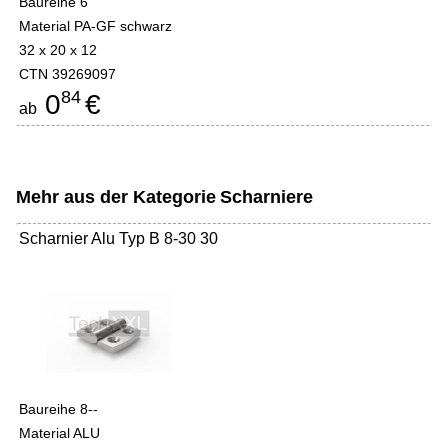
Baureihe 6
Material PA-GF schwarz
32 x 20 x 12
CTN 39269097
84
0
€
ab
Mehr aus der Kategorie
Scharniere
Scharnier Alu Typ B 8-30 30
Baureihe 8--
Material ALU