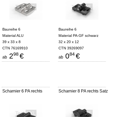
Baureihe 6
Baureihe 6
Material ALU
Material PA-GF schwarz
39 x 33 x 8
32 x 20 x 12
CTN 76169910
CTN 39269097
98
84
2
€
0
€
ab
ab
Scharnier 6 PA rechts
Scharnier 8 PA rechts Satz