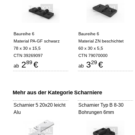
Baureihe 6
Baureihe 6
Material PA-GF schwarz
Material ZN beschichtet
78 x 30 x 15,5
60 x 30 x 5,5
CTN 39269097
CTN 79070000
89
29
2
€
3
€
ab
ab
Mehr aus der Kategorie
Scharniere
Scharnier 5 20x20 leicht
Scharnier Typ B 8-30
Alu
Bohrungen 6mm