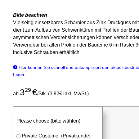
Bitte beachten
Vielseitig einsetzbares Scharnier aus Zink-Druckguss m
dient zum Aufbau von Schwenktüren mit Profilen der Baur
asymmetrischen Verdrehsicherungen können verschieden
Verwendbar bei allen Profilen der Baureihe 6 im Raster
inclusive Schrauben erhältlich
Hier können Sie schnell und unkompliziert den aktuell bestmög
Lager.
29
3
€
ab
/Stk. (3,92€ inkl. MwSt.)
günstigen Stückpreis anfragen
Please choose (bitte wählen):
⮮
Stk.
in Anfrageliste
Private Customer (Privatkunde)