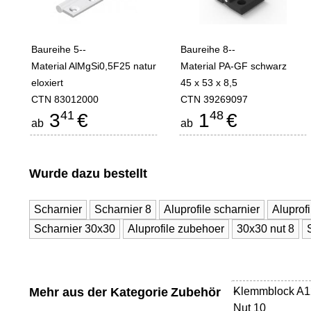
Baureihe 5--
Baureihe 8--
Material AlMgSi0,5F25 natur
Material PA-GF schwarz
eloxiert
45 x 53 x 8,5
CTN 83012000
CTN 39269097
41
48
3
€
1
€
ab
ab
Wurde dazu bestellt
Scharnier
Scharnier 8
Aluprofile scharnier
Aluprof
Scharnier 30x30
Aluprofile zubehoer
30x30 nut 8
Mehr aus der Kategorie
Zubehör
Klemmblock A1
-
Nut 10