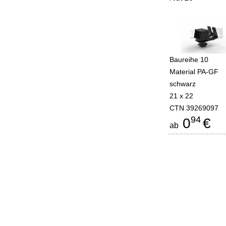
Baureihe 10
Material PA-GF
schwarz
21 x 22
CTN 39269097
94
0
€
ab