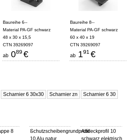
Baureihe 6--
Baureihe 8--
Material PA-GF schwarz
Material PA-GF schwarz
48 x 30 x 15,5
60 x 40 x 19
CTN 39269097
CTN 39269097
89
91
0
€
1
€
ab
ab
Scharnier 6 30x30
Scharnier zn
Scharnier 6 30
appe 8
Schutzscheibengrundprofil
-
Abdeckprofil 10
-
10 Alu natur
schwarz elektrisch