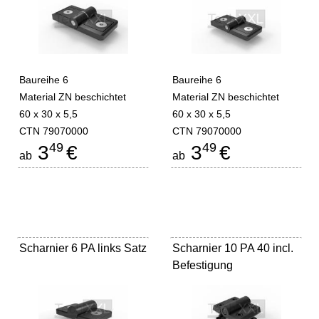
Baureihe 6
Baureihe 6
Material ZN beschichtet
Material ZN beschichtet
60 x 30 x 5,5
60 x 30 x 5,5
CTN 79070000
CTN 79070000
49
49
3
€
3
€
ab
ab
Scharnier 6 PA links Satz
Scharnier 10 PA 40 incl.
Befestigung