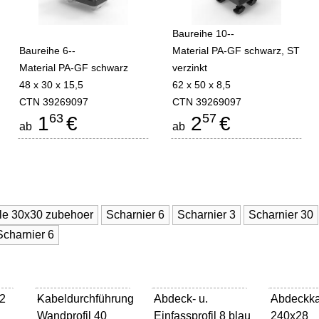
Baureihe 10--
Baureihe 6--
Material PA-GF schwarz, ST
Material PA-GF schwarz
verzinkt
48 x 30 x 15,5
62 x 50 x 8,5
CTN 39269097
CTN 39269097
63
57
1
€
2
€
ab
ab
ile 30x30 zubehoer
Scharnier 6
Scharnier 3
Scharnier 30
Scharnier 6
2
Kabeldurchführung
-
Abdeck- u.
-
Abdeckk
-
Wandprofil 40
Einfassprofil 8 blau
240x28