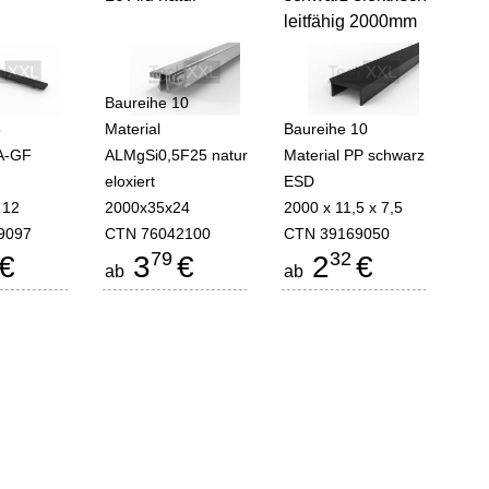
leitfähig 2000mm
Baureihe 10
8
Material
Baureihe 10
PA-GF
ALMgSi0,5F25 natur
Material PP schwarz
eloxiert
ESD
 12
2000x35x24
2000 x 11,5 x 7,5
9097
CTN 76042100
CTN 39169050
79
32
€
3
€
2
€
ab
ab