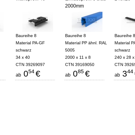
2000mm
Baureihe 8
Baureihe 8
Baureihe 
Material PA-GF
Material PP ähnl. RAL
Material 
schwarz
5005
schwarz
34 x 40
2000 x 11 x 8
240 x 28 x
CTN 39269097
CTN 39169050
CTN 3926
54
85
44
0
€
0
€
3
ab
ab
ab