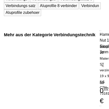
Verbindungs satz
Aluprofile 8 verbinder
Verbindun
Aluprofile zubehoer
Mehr aus der Kategorie
Verbindungstechnik
Hamm
-
Nut 
Steg
Baure
3mm
10
Mater
ST
verzin
19 x 9
8,5
ab
CTN
12
0
7318
€