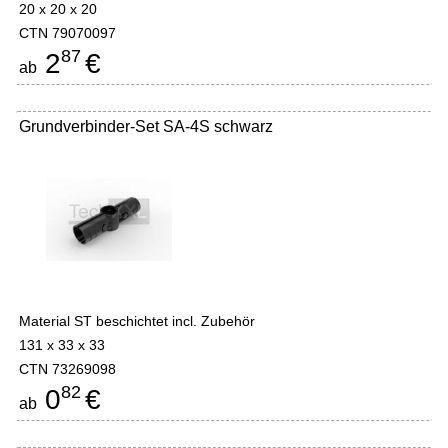
20 x 20 x 20
CTN 79070097
87
2
€
ab
Grundverbinder-Set SA-4S schwarz
Material ST beschichtet incl. Zubehör
131 x 33 x 33
CTN 73269098
82
0
€
ab