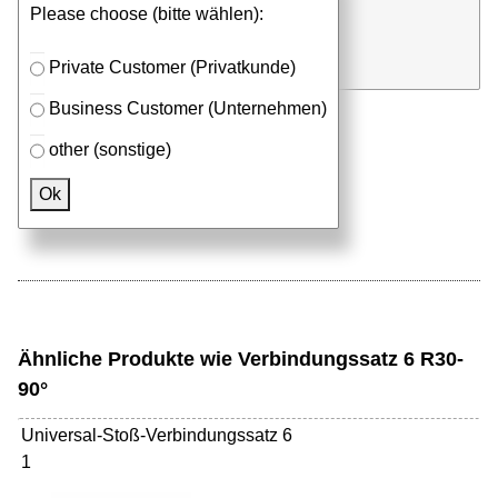
Please choose (bitte wählen):
⮮
Satz
in Anfrageliste
Private Customer (Privatkunde)
Business Customer (Unternehmen)
other (sonstige)
Passendes Zubehör
Ok
Aluprofile
Ähnliche Produkte wie Verbindungssatz 6 R30-
90°
Universal-Stoß-Verbindungssatz 6
1