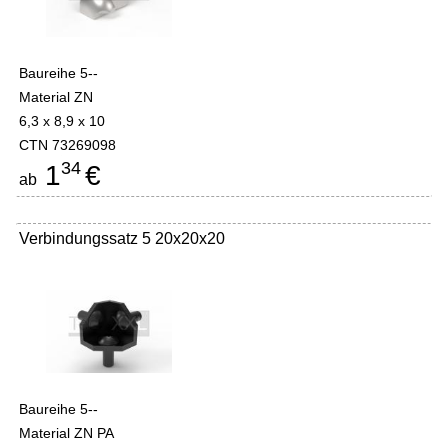
Baureihe 5--
Material ZN
6,3 x 8,9 x 10
CTN 73269098
34
1
€
ab
Verbindungssatz 5 20x20x20
Baureihe 5--
Material ZN PA