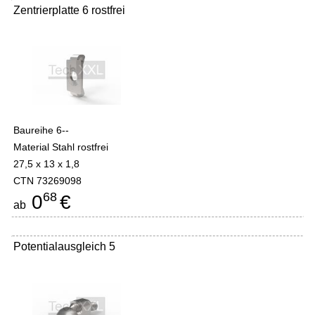
Zentrierplatte 6 rostfrei
Baureihe 6--
Material Stahl rostfrei
27,5 x 13 x 1,8
CTN 73269098
68
0
€
ab
Potentialausgleich 5