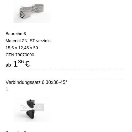
Baureihe 6
Material ZN, ST verzinkt
15,6 x 12,45 x 50
CTN 79070090
36
1
€
ab
Verbindungssatz 6 30x30-45°
1