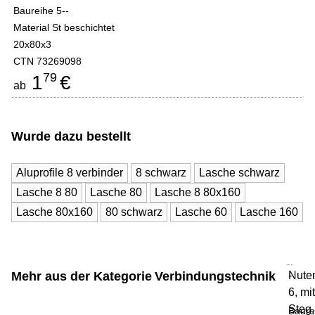
Baureihe 5--
Material St beschichtet
20x80x3
CTN 73269098
79
1
€
ab
Wurde dazu bestellt
Aluprofile 8 verbinder
8 schwarz
Lasche schwarz
Lasche 8 80
Lasche 80
Lasche 8 80x160
Lasche 80x160
80 schwarz
Lasche 60
Lasche 160
Mehr aus der Kategorie
Verbindungstechnik
Nute
-
6, mi
Steg
Baure