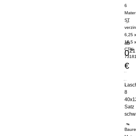
6
Mater
ST
verzin
6,25 
10,5 
ab
CTN
21
0
7318
€
Lasc
-
8
40x1
Satz
schw
Baure