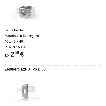
Baureihe 8--
Material Alu Druckguss
40 x 40 x 40
CTN 76169910
58
2
€
ab
Zentrierplatte 8 Typ B 30