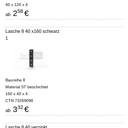
40 x 120 x 4
58
2
€
ab
Lasche 8 40 x160 schwarz
1
Baureihe 8
Material ST beschichtet
160 x 40 x 4
CTN 73269098
32
3
€
ab
Lasche 8 40 verzinkt