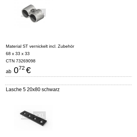
Material ST vernickelt incl. Zubehör
68 x 33 x 33
CTN 73269098
72
0
€
ab
Lasche 5 20x80 schwarz