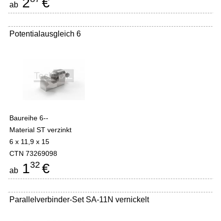
2
€
ab
Potentialausgleich 6
Baureihe 6--
Material ST verzinkt
6 x 11,9 x 15
CTN 73269098
32
1
€
ab
Parallelverbinder-Set SA-11N vernickelt