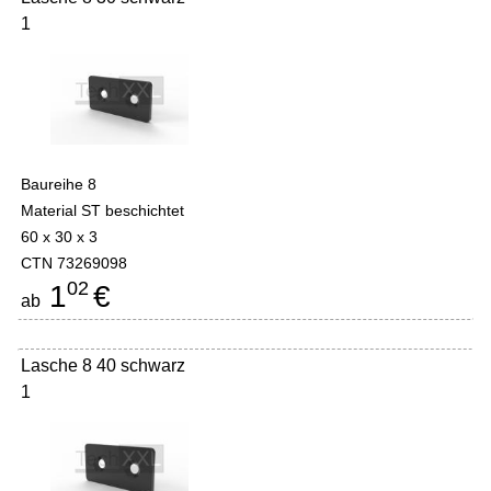
1
Baureihe 8
Material ST beschichtet
60 x 30 x 3
CTN 73269098
02
1
€
ab
Lasche 8 40 schwarz
1