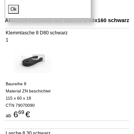
Ok
Ähnliche Produkte wie Lasche 8 80x160 schwarz
Klemmlasche 8 D80 schwarz
1
Baureihe 8
Material ZN beschichtet
115 x 60 x 18
CTN 79070090
69
6
€
ab
Lasche 8 30 schwarz