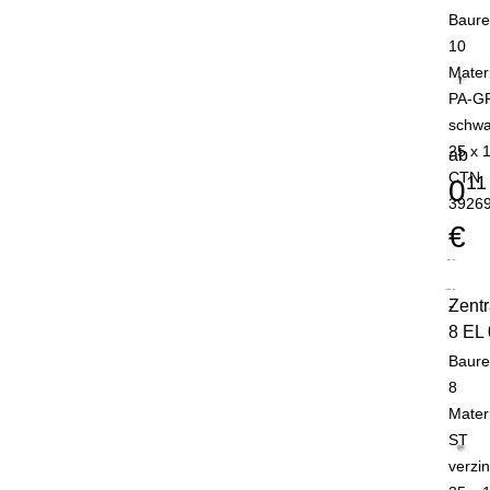
Baure
10
Mater
PA-G
schwa
25 x 
ab
CTN
11
0
3926
€
Zent
-
8 EL 
Baure
8
Mater
ST
verzin