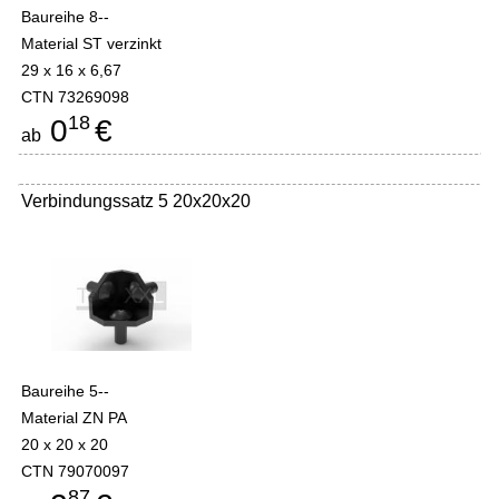
Baureihe 8--
Material ST verzinkt
29 x 16 x 6,67
CTN 73269098
18
0
€
ab
Verbindungssatz 5 20x20x20
Baureihe 5--
Material ZN PA
20 x 20 x 20
CTN 79070097
87