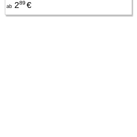
89
2
€
ab