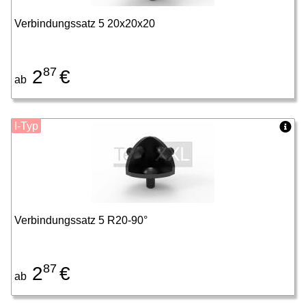
Verbindungssatz 5 20x20x20
87
2
€
ab
I-Typ
Verbindungssatz 5 R20-90°
87
2
€
ab