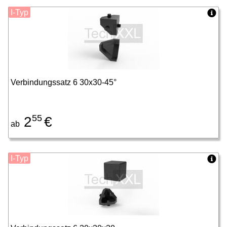
I-Typ
Verbindungssatz 6 30x30-45°
55
2
€
ab
I-Typ