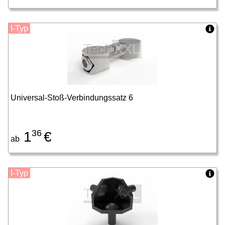
I-Typ
Universal-Stoß-Verbindungssatz 6
36
1
€
ab
I-Typ