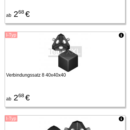
68
2
€
ab
I-Typ
Verbindungssatz 8 40x40x40
68
2
€
ab
I-Typ