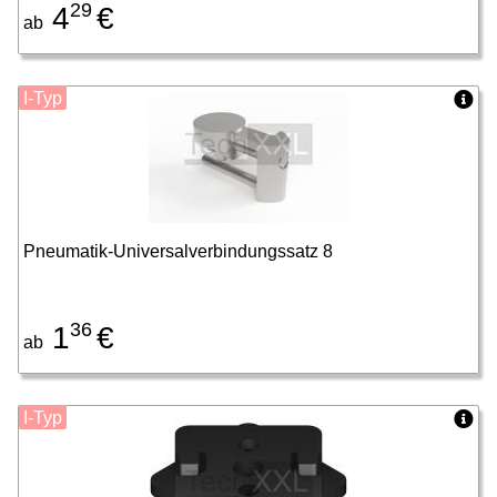
29
4
€
ab
I-Typ
Pneumatik-Universalverbindungssatz 8
36
1
€
ab
I-Typ