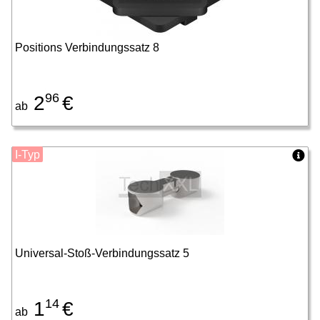
Positions Verbindungssatz 8
96
2
€
ab
I-Typ
Universal-Stoß-Verbindungssatz 5
14
1
€
ab